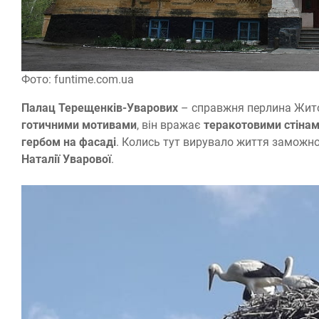
Фото: funtime.com.ua
Палац Терещенків-Уварових
– справжня перлина Жит
готичними мотивами
, він вражає
теракотовими стінам
гербом на фасаді
. Колись тут вирувало життя заможн
Наталії Уварової
.