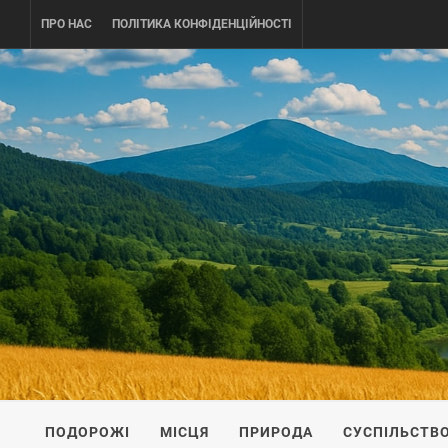
Skip
ПРО НАС
ПОЛІТИКА КОНФІДЕНЦІЙНОСТІ
to
content
UKRAINE-
ПОДОРОЖI ПО УКРАЇНІ
ПОДОРОЖІ
МІСЦЯ
ПРИРОДА
СУСПІЛЬСТВ