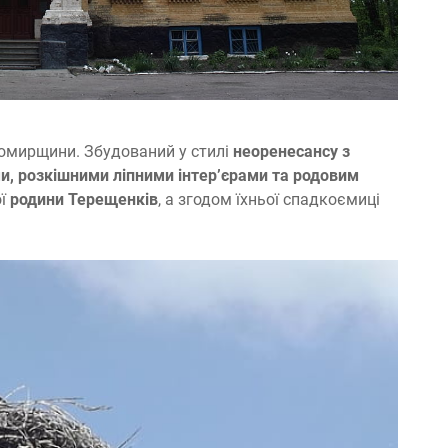
омирщини. Збудований у стилі
неоренесансу з
и, розкішними ліпними інтер’єрами та родовим
ої
родини Терещенків
, а згодом їхньої спадкоємиці