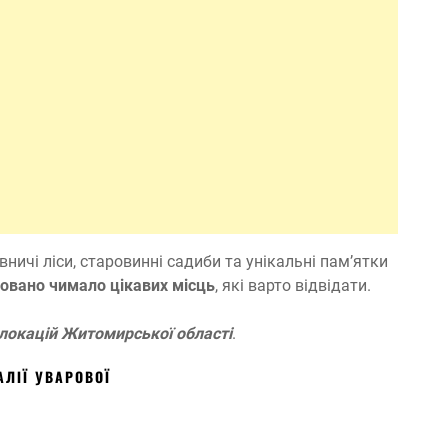
ничі ліси, старовинні садиби та унікальні пам’ятки
ховано чимало цікавих місць
, які варто відвідати.
 локацій Житомирської області
.
АЛІЇ УВАРОВОЇ