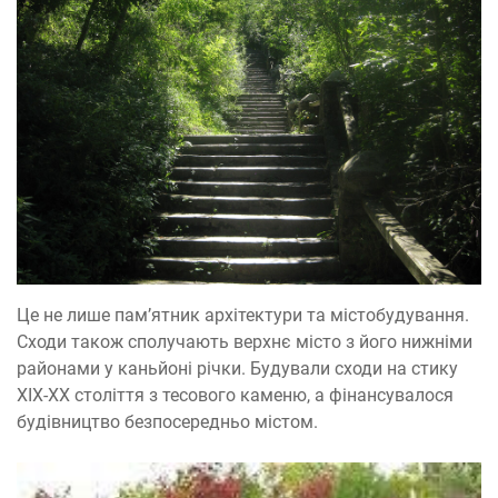
Це не лише пам’ятник архітектури та містобудування.
Сходи також сполучають верхнє місто з його нижніми
районами у каньйоні річки. Будували сходи на стику
ХІХ-ХХ століття з тесового каменю, а фінансувалося
будівництво безпосередньо містом.