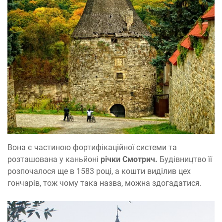
Вона є частиною фортифікаційної системи та
розташована у каньйоні
річки Смотрич.
Будівництво її
розпочалося ще в 1583 році, а кошти виділив цех
гончарів, тож чому така назва, можна здогадатися.