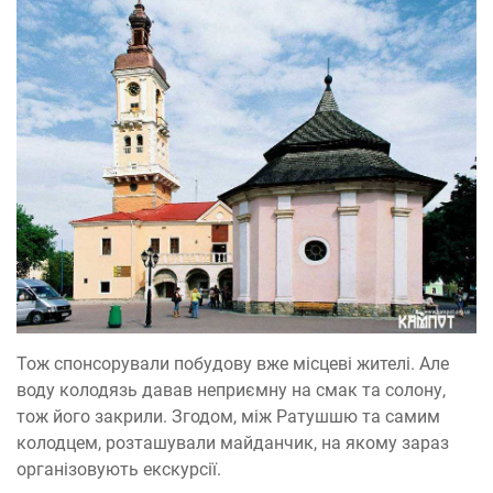
Тож спонсорували побудову вже місцеві жителі. Але
воду колодязь давав неприємну на смак та солону,
тож його закрили. Згодом, між Ратушшю та самим
колодцем, розташували майданчик, на якому зараз
організовують екскурсії.