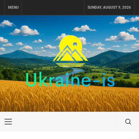
Skip
MENU
SUNDAY, AUGUST 9, 2026
to
content
UKRAINE-IS
ПОДОРОЖI ПО УКРАЇНІ
Primary
Menu