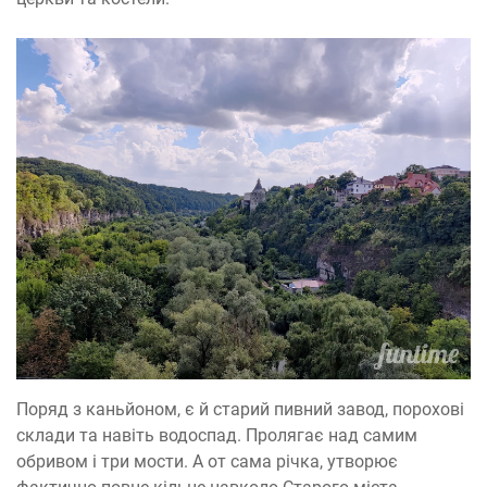
Поряд з каньйоном, є й старий пивний завод, порохові
склади та навіть водоспад. Пролягає над самим
обривом і три мости. А от сама річка, утворює