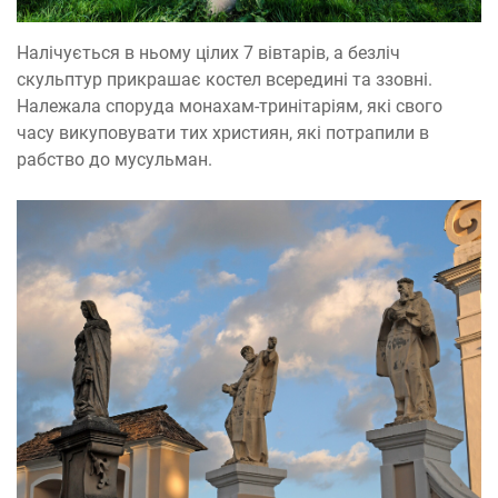
Налічується в ньому цілих 7 вівтарів, а безліч
скульптур прикрашає костел всередині та ззовні.
Належала споруда монахам-тринітаріям, які свого
часу викуповувати тих християн, які потрапили в
рабство до мусульман.