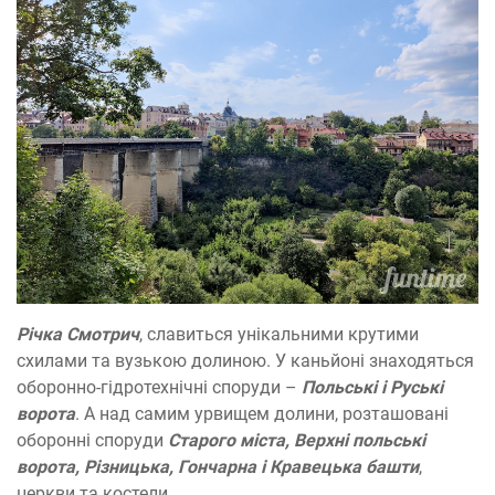
Річка Смотрич
, славиться унікальними крутими
схилами та вузькою долиною. У каньйоні знаходяться
оборонно-гідротехнічні споруди –
Польські і Руські
ворота
. А над самим урвищем долини, розташовані
оборонні споруди
Старого міста, Верхні польські
ворота, Різницька, Гончарна і Кравецька башти
,
церкви та костели.