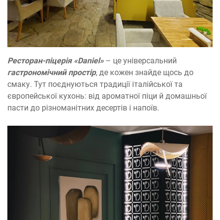
Ресторан-піцерія «Daniel»
– це універсальний
гастрономічний простір
, де кожен знайде щось до
смаку. Тут поєднуються традиції італійської та
європейської кухонь: від ароматної піци й домашньої
пасти до різноманітних десертів і напоїв.