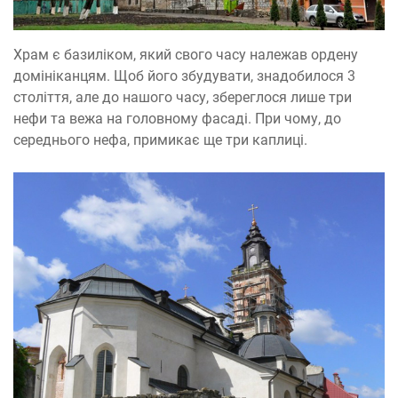
Храм є базиліком, який свого часу належав ордену
домініканцям. Щоб його збудувати, знадобилося 3
століття, але до нашого часу, збереглося лише три
нефи та вежа на головному фасаді. При чому, до
середнього нефа, примикає ще три каплиці.