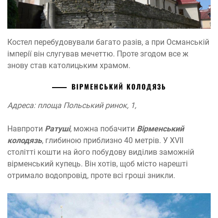
Костел перебудовували багато разів, а при Османській
імперії він слугував мечеттю. Проте згодом все ж
знову став католицьким храмом.
ВІРМЕНСЬКИЙ КОЛОДЯЗЬ
Адреса: площа Польський ринок, 1,
Навпроти
Ратуші
, можна побачити
Вірменський
колодязь
, глибиною приблизно 40 метрів. У XVII
столітті кошти на його побудову виділив заможній
вірменський купець. Він хотів, щоб місто нарешті
отримало водопровід, проте всі гроші зникли.