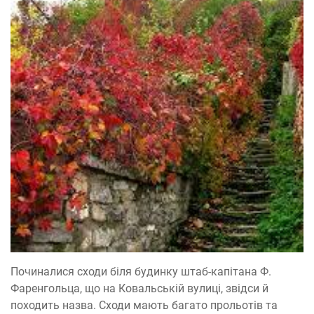
Починалися сходи біля будинку штаб-капітана Ф.
Фаренгольца, що на Ковальській вулиці, звідси й
походить назва. Сходи мають багато прольотів та