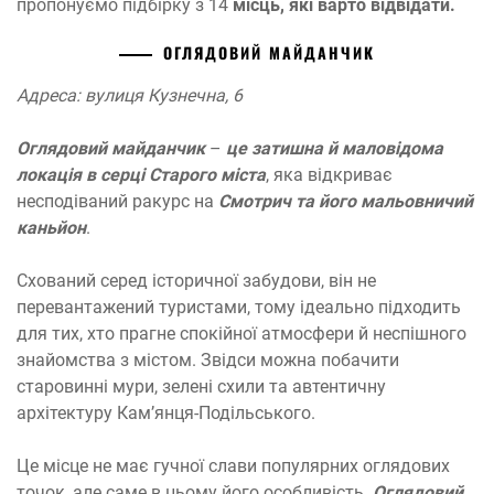
пропонуємо підбірку з 14
місць, які варто відвідати.
ОГЛЯДОВИЙ МАЙДАНЧИК
Адреса: вулиця Кузнечна, 6
Оглядовий майданчик
–
це затишна й маловідома
локація в серці Старого міста
, яка відкриває
несподіваний ракурс на
Смотрич та його мальовничий
каньйон
.
Схований серед історичної забудови, він не
перевантажений туристами, тому ідеально підходить
для тих, хто прагне спокійної атмосфери й неспішного
знайомства з містом. Звідси можна побачити
старовинні мури, зелені схили та автентичну
архітектуру Кам’янця-Подільського.
Це місце не має гучної слави популярних оглядових
точок, але саме в цьому його особливість.
Оглядовий