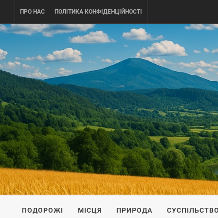
Skip
ПРО НАС
ПОЛІТИКА КОНФІДЕНЦІЙНОСТІ
to
content
UKRAINE-
ПОДОРОЖI ПО УКРАЇНІ
ПОДОРОЖІ
МІСЦЯ
ПРИРОДА
СУСПІЛЬСТВ