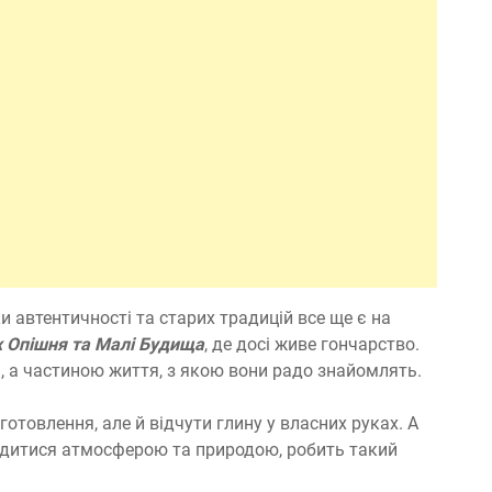
и автентичності та старих традицій все ще є на
х Опішня та Малі Будища
, де досі живе гончарство.
, а частиною життя, з якою вони радо знайомлять.
отовлення, але й відчути глину у власних руках. А
дитися атмосферою та природою, робить такий