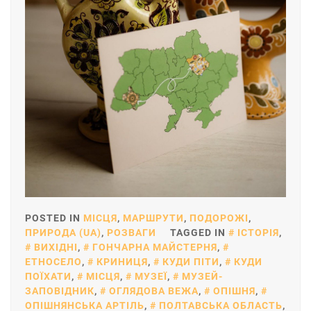
POSTED IN
МІСЦЯ
,
МАРШРУТИ
,
ПОДОРОЖІ
,
ПРИРОДА (UA)
,
РОЗВАГИ
TAGGED IN
ІСТОРІЯ
,
ВИХІДНІ
,
ГОНЧАРНА МАЙСТЕРНЯ
,
ЕТНОСЕЛО
,
КРИНИЦЯ
,
КУДИ ПІТИ
,
КУДИ
ПОЇХАТИ
,
МІСЦЯ
,
МУЗЕЇ
,
МУЗЕЙ-
ЗАПОВІДНИК
,
ОГЛЯДОВА ВЕЖА
,
ОПІШНЯ
,
ОПІШНЯНСЬКА АРТІЛЬ
,
ПОЛТАВСЬКА ОБЛАСТЬ
,