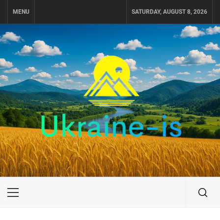
Skip
MENU
SATURDAY, AUGUST 8, 2026
to
content
UKRAINE-IS
ПОДОРОЖI ПО УКРАЇНІ
Primary
Menu