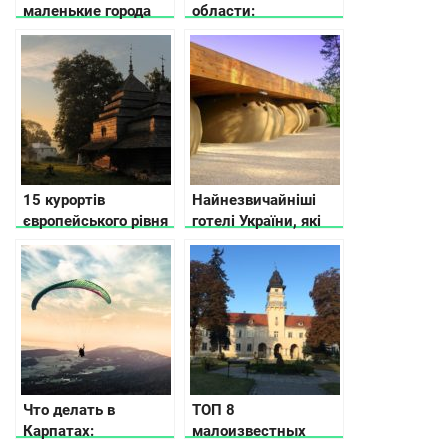
маленькие города
области:
Украины
достопримечательности,
туристические и
малоизвестные
места
15 курортів
Найнезвичайніші
європейського рівня
готелі України, які
в Україні
вас вразять
Что делать в
ТОП 8
Карпатах:
малоизвестных