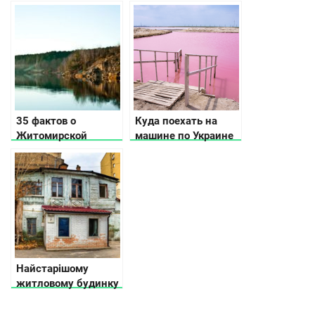
множество идей
туристических мест
развлечений для
Западной Украины,
каждого
которые интересно
посетить в любое
время года
35 фактов о
Куда поехать на
Житомирской
машине по Украине
области
Найстарішому
житловому будинку
в Києві 257 років