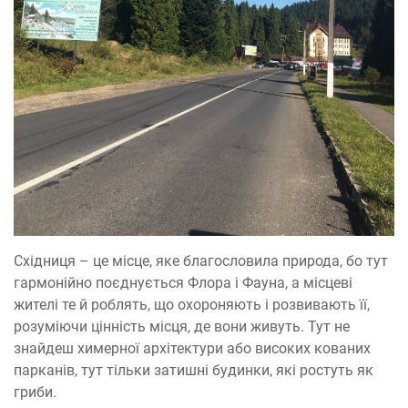
Східниця – це місце, яке благословила природа, бо тут
гармонійно поєднується Флора і Фауна, а місцеві
жителі те й роблять, що охороняють і розвивають її,
розуміючи цінність місця, де вони живуть. Тут не
знайдеш химерної архітектури або високих кованих
парканів, тут тільки затишні будинки, які ростуть як
гриби.