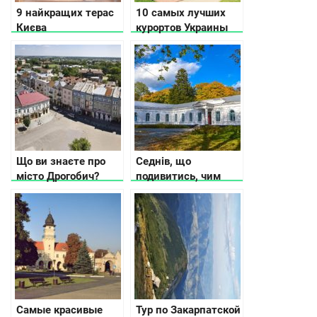
9 найкращих терас
10 самых лучших
Києва
курортов Украины
Що ви знаєте про
Седнів, що
місто Дрогобич?
подивитись, чим
зайнятися
Самые красивые
Тур по Закарпатской