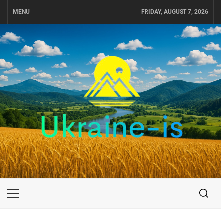
Skip
MENU
FRIDAY, AUGUST 7, 2026
to
content
UKRAINE-IS
ПОДОРОЖI ПО УКРАЇНІ
Primary
Menu