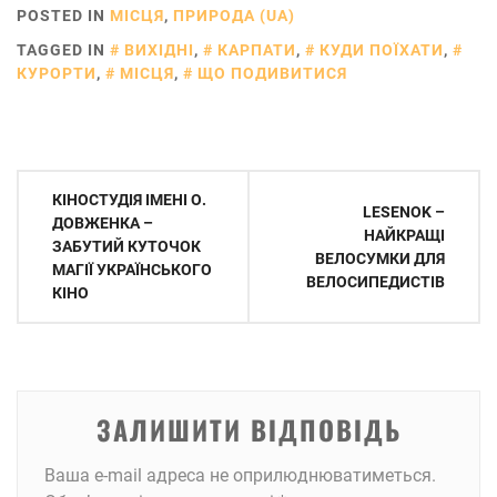
POSTED IN
МІСЦЯ
,
ПРИРОДА (UA)
TAGGED IN
ВИХІДНІ
,
КАРПАТИ
,
КУДИ ПОЇХАТИ
,
КУРОРТИ
,
МІСЦЯ
,
ЩО ПОДИВИТИСЯ
Навігація
КІНОСТУДІЯ ІМЕНІ О.
LESENOK –
записів
ДОВЖЕНКА –
НАЙКРАЩІ
ЗАБУТИЙ КУТОЧОК
ВЕЛОСУМКИ ДЛЯ
МАГІЇ УКРАЇНСЬКОГО
ВЕЛОСИПЕДИСТІВ
КІНО
ЗАЛИШИТИ ВІДПОВІДЬ
Ваша e-mail адреса не оприлюднюватиметься.