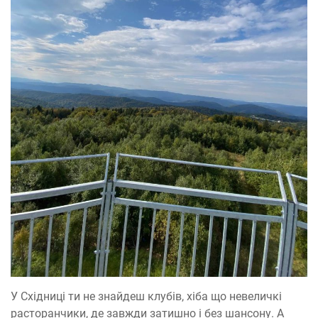
У Східниці ти не знайдеш клубів, хіба що невеличкі
расторанчики, де завжди затишно і без шансону. А