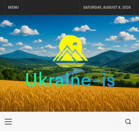
Skip
MENU
SATURDAY, AUGUST 8, 2026
to
content
UKRAINE-IS
ПУТЕШЕСТВИЕ ПО УКРАИНЕ
Primary
Menu