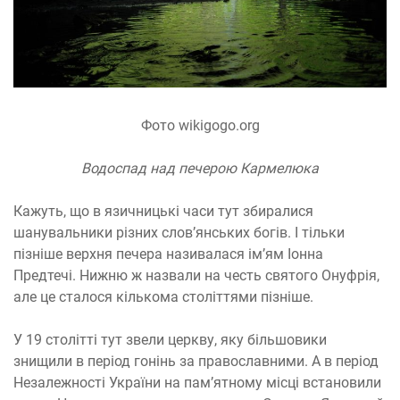
Фото wikigogo.org
Водоспад над печерою Кармелюка
Кажуть, що в язичницькі часи тут збиралися
шанувальники різних слов’янських богів. І тільки
пізніше верхня печера називалася ім’ям Іонна
Предтечі. Нижню ж назвали на честь святого Онуфрія,
але це сталося кількома століттями пізніше.
У 19 столітті тут звели церкву, яку більшовики
знищили в період гонінь за православними. А в період
Незалежності України на пам’ятному місці встановили