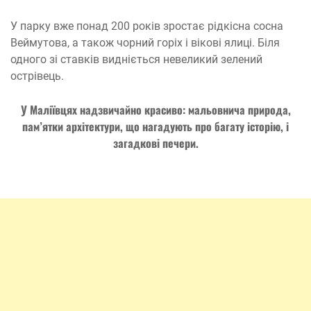
У парку вже понад 200 років зростає рідкісна сосна
Веймутова, а також чорний горіх і вікові ялиці. Біля
одного зі ставків видніється невеликий зелений
острівець.
У Маліївцях надзвичайно красиво: мальовнича природа,
пам’ятки архітектури, що нагадують про багату історію, і
загадкові печери.