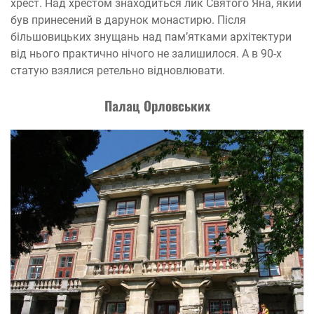
хрест. Над хрестом знаходиться лик Святого Яна, який
був принесений в дарунок монастирю. Після
більшовицьких знущань над пам’ятками архітектури
від нього практично нічого не залишилося. А в 90-х
статую взялися ретельно відновлювати.
П
алац Орловських