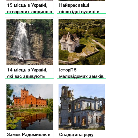
15 місць в Україні,
Найкрасивіші
створених людиною
пішохідні вулиці в
та природою, які вам
різних містах
точно сподобаються
України
14 місць в Україні,
Історії 5
які вас здивують
маловідомих замків
Хмельницької
області
Замок Радомисль в
Спадщина роду