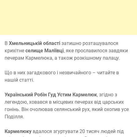
В
Хмельницькій області
затишно розташувалося
крихітне
селище Маліївці
, яке прославилося завдяки
печерам Кармелюка, а також розкішному палацу.
Що в них загадкового і незвичайного – читайте в
нашій статті.
Український Робін Гуд Устим Кармелюк
, згідно з
легендою, ховався в місцевих печерах від царських
гонінь. Він очолював селянський рух, який охопив усе
Поділля.
Кармелюку
вдалося згуртувати 20 тисяч людей під