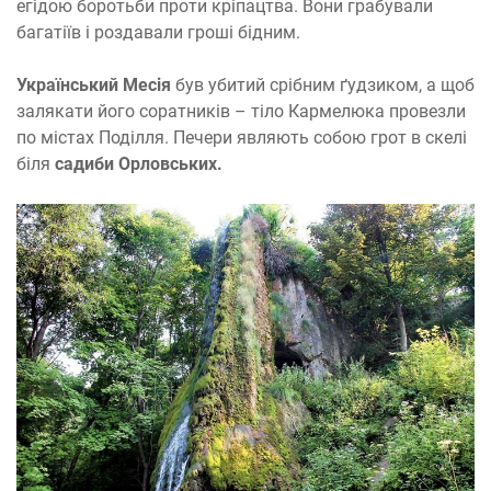
егідою боротьби проти кріпацтва. Вони грабували
багатіїв і роздавали гроші бідним.
Український Месія
був убитий срібним ґудзиком, а щоб
залякати його соратників – тіло Кармелюка провезли
по містах Поділля. Печери являють собою грот в скелі
біля
садиби Орловських.