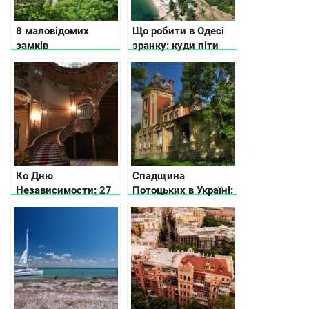
8 маловідомих
Що робити в Одесі
замків
зранку: куди піти
Тернопільської
поїсти і де погуляти
області
Ко Дню
Спадщина
Независимости: 27
Потоцьких в Україні:
малоизвестных
15 палаців, замків і
жемчужин Украины
фортець