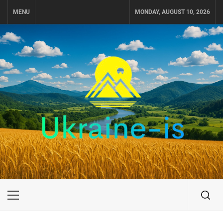
Skip
MENU
MONDAY, AUGUST 10, 2026
to
content
UKRAINE-IS
ПОДОРОЖI ПО УКРАЇНІ
Primary
Menu