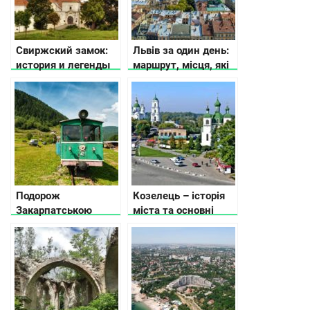
Свиржский замок:
Львів за один день:
история и легенды
маршрут, місця, які
варто відвідати, де
поїсти і що
подивитися
Подорож
Козелець – історія
Закарпатською
міста та основні
областю: частина 2
пам’ятки