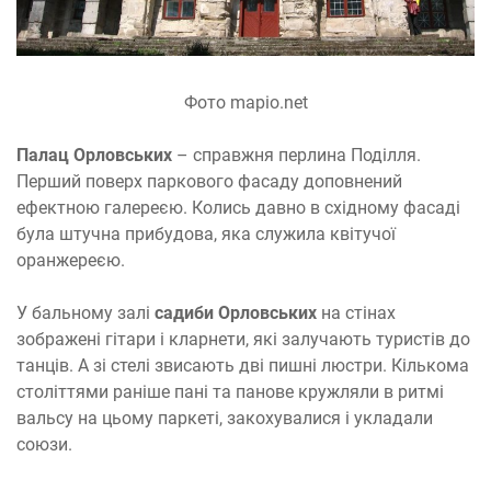
Фото mapio.net
Палац Орловських
– справжня перлина Поділля.
Перший поверх паркового фасаду доповнений
ефектною галереєю. Колись давно в східному фасаді
була штучна прибудова, яка служила квітучої
оранжереєю.
У бальному залі
садиби Орловських
на стінах
зображені гітари і кларнети, які залучають туристів до
танців. А зі стелі звисають дві пишні люстри. Кількома
століттями раніше пані та панове кружляли в ритмі
вальсу на цьому паркеті, закохувалися і укладали
союзи.