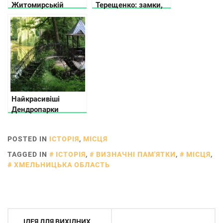
Житомирській
Терещенко: замки,
області
маєтки та палаци
Найкрасивіші
Дендропарки
України
POSTED IN
ІСТОРІЯ
,
МІСЦЯ
TAGGED IN
ІСТОРІЯ
,
ВИЗНАЧНІ ПАМ'ЯТКИ
,
МІСЦЯ
,
ХМЕЛЬНИЦЬКА ОБЛАСТЬ
Навігація
ІДЕЯ ДЛЯ ВИХІДНИХ