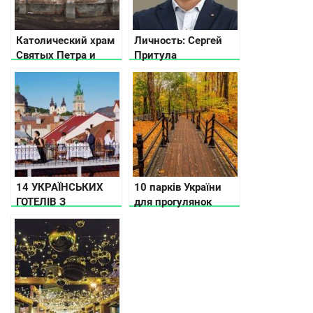
Католический храм
Личность: Сергей
Святых Петра и
Притула
Павла в
Николаевской
области
14 УКРАЇНСЬКИХ
10 парків України
ГОТЕЛІВ З
для прогулянок
ДИВОВИЖНИМ
восени
МИНУЛИМ