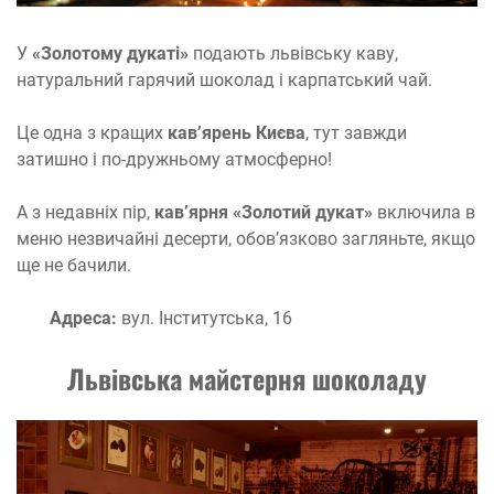
У
«Золотому дукаті»
подають львівську каву,
натуральний гарячий шоколад і карпатський чай.
Це одна з кращих
кав’ярень Києва
, тут завжди
затишно і по-дружньому атмосферно!
А з недавніх пір,
кав’ярня «Золотий дукат»
включила в
меню незвичайні десерти, обов’язково загляньте, якщо
ще не бачили.
Адреса:
вул. Інститутська, 16
Львівська майстерня шоколаду