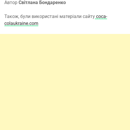
Автор
Світлана Бондаренко
Також, були використані матеріали сайту
coca-
colaukraine.com