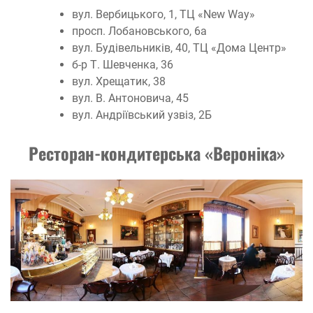
вул. Вербицького, 1, ТЦ «New Way»
просп. Лобановського, 6а
вул. Будівельників, 40, ТЦ «Дома Центр»
б-р Т. Шевченка, 36
вул. Хрещатик, 38
вул. В. Антоновича, 45
вул. Андріївський узвіз, 2Б
Ресторан-кондитерс
ь
ка «Верон
і
ка»