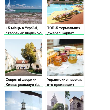
15 місць в Україні,
ТОП-5 термальних
створених людиною
джерел Карпат
та природою, які вам
точно сподобаються
Секретні дворики
Украинские пасеки:
Києва: розказує гід
кто производит
натуральный мед?