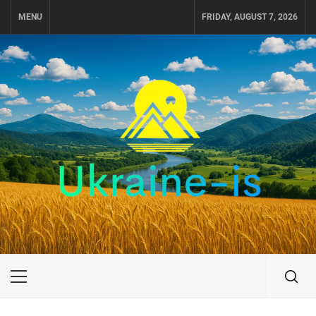
Skip
MENU
FRIDAY, AUGUST 7, 2026
to
content
UKRAINE-IS
ПОДОРОЖI ПО УКРАЇНІ
Primary
Menu