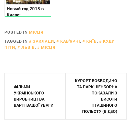
Новый год 2018 в
Киеве:
рождественские
ярмарки,
POSTED IN
МІСЦЯ
расписание
празднований и
TAGGED IN
ЗАКЛАДИ
,
КАВ'ЯРНІ
,
КИЇВ
,
КУДИ
фестивали в
ПІТИ
,
ЛЬВІВ
,
МІСЦЯ
столице
Навігація
КУРОРТ ВОЄВОДИНО
записів
ФІЛЬМИ
ТА ПАРК ШЕНБОРНА
УКРАЇНСЬКОГО
ПОКАЗАЛИ З
ВИРОБНИЦТВА,
ВИСОТИ
ВАРТІ ВАШОЇ УВАГИ
ПТАШИНОГО
ПОЛЬОТУ (ВІДЕО)