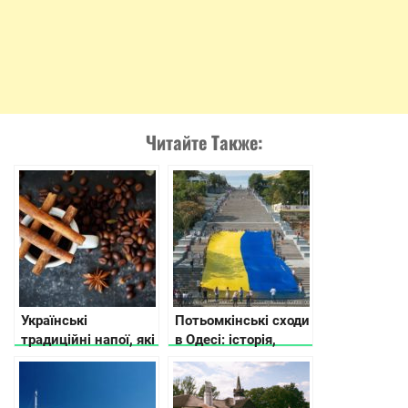
Читайте Также:
Українські
Потьомкінські сходи
традиційні напої, які
в Одесі: історія,
готують взимку
легенди, цікаві
факти