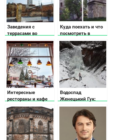
Заведения с
Куда поехать и что
террасами во
посмотреть в
Львове
Волынской области
Интересные
Водоспад
рестораны и кафе
Женецький Гук:
Украины, или где
історія, легенда,
подзарядиться
фото та відео
позитивом