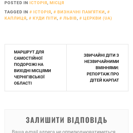
POSTED IN
ІСТОРІЯ
,
МІСЦЯ
TAGGED IN
ІСТОРІЯ
,
ВИЗНАЧНІ ПАМ'ЯТКИ
,
КАПЛИЦЯ
,
КУДИ ПІТИ
,
ЛЬВІВ
,
ЦЕРКВИ (UA)
Навігація
МАРШРУТ ДЛЯ
ЗВИЧАЙНІ ДІТИ З
записів
САМОСТІЙНОЇ
НЕЗВИЧАЙНИМИ
ПОДОРОЖІ НА
ВМІННЯМИ:
ВИХІДНІ МІСЦЯМИ
РЕПОРТАЖ ПРО
ЧЕРНІГІВСЬКОЇ
ДІТЕЙ КАРПАТ
ОБЛАСТІ
ЗАЛИШИТИ ВІДПОВІДЬ
Ваша e-mail адреса не оприлюднюватиметься.