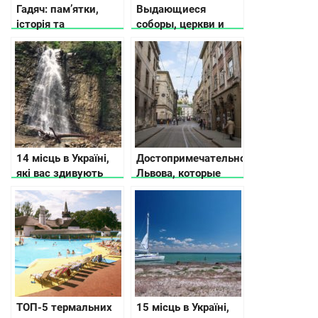
Гадяч: пам’ятки,
Выдающиеся
історія та
соборы, церкви и
гетьманство
храмы во Львове
14 місць в Україні,
Достопримечательности
які вас здивують
Львова, которые
обязательно нужно
увидеть
ТОП-5 термальних
15 місць в Україні,