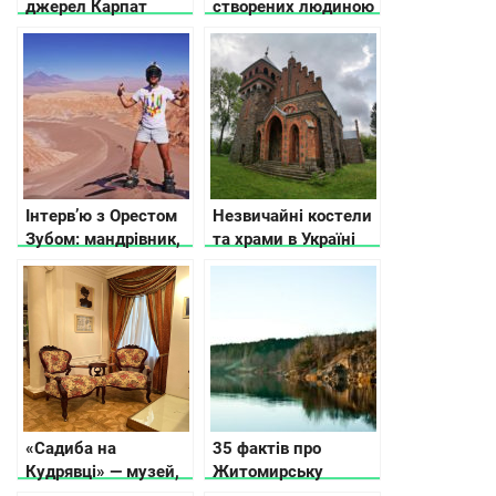
джерел Карпат
створених людиною
та природою, які вам
точно сподобаються
Інтерв’ю з Орестом
Незвичайні костели
Зубом: мандрівник,
та храми в Україні
блогер та онлайн-
підприємець
«Садиба на
35 фактів про
Кудрявці» — музей,
Житомирську
якого не повинно
область