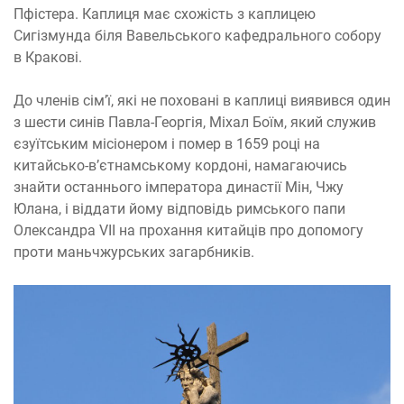
Пфістера. Каплиця має схожість з каплицею
Сигізмунда біля Вавельського кафедрального собору
в Кракові.
До членів сім’ї, які не поховані в каплиці виявився один
з шести синів Павла-Георгія, Міхал Боїм, який служив
єзуїтським місіонером і помер в 1659 році на
китайсько-в’єтнамському кордоні, намагаючись
знайти останнього імператора династії Мін, Чжу
Юлана, і віддати йому відповідь римського папи
Олександра VII на прохання китайців про допомогу
проти маньчжурських загарбників.