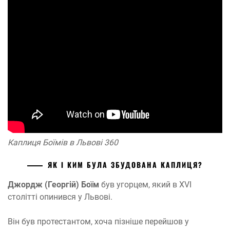
Каплиця Боїмів в Львові 360
ЯК І КИМ БУЛА ЗБУДОВАНА КАПЛИЦЯ?
Джордж (Георгій) Боїм
був угорцем, який в XVI
столітті опинився у Львові.
Він був протестантом, хоча пізніше перейшов у