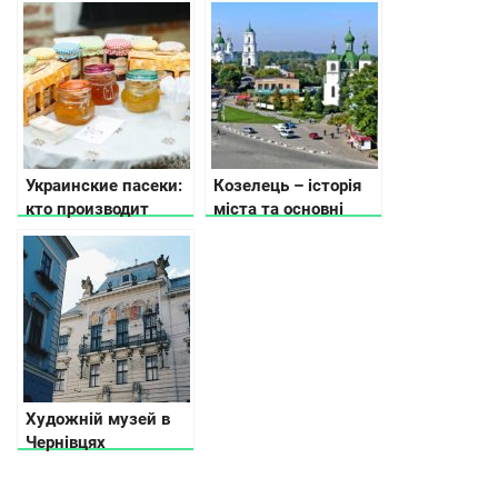
було бути
Украинские пасеки:
Козелець – історія
кто производит
міста та основні
натуральный мед?
пам’ятки
Художній музей в
Чернівцях