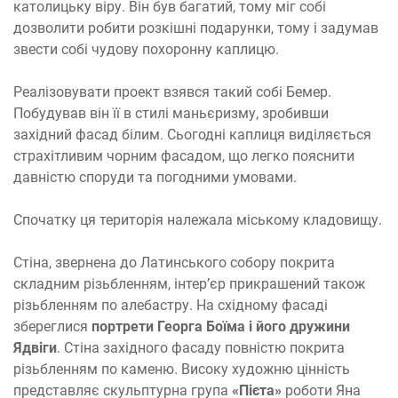
католицьку віру. Він був багатий, тому міг собі
дозволити робити розкішні подарунки, тому і задумав
звести собі чудову похоронну каплицю.
Реалізовувати проект взявся такий собі Бемер.
Побудував він її в стилі маньєризму, зробивши
західний фасад білим. Сьогодні каплиця виділяється
страхітливим чорним фасадом, що легко пояснити
давністю споруди та погодними умовами.
Спочатку ця територія належала міському кладовищу.
Стіна, звернена до Латинського собору покрита
складним різьбленням, інтер’єр прикрашений також
різьбленням по алебастру. На східному фасаді
збереглися
портрети Георга Боїма і його дружини
Ядвіги
. Стіна західного фасаду повністю покрита
різьбленням по каменю. Високу художню цінність
представляє скульптурна група
«Пієта»
роботи Яна