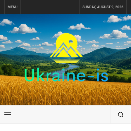
Skip
MENU
SUNDAY, AUGUST 9, 2026
to
content
UKRAINE-IS
ПОДОРОЖI ПО УКРАЇНІ
Primary
Menu