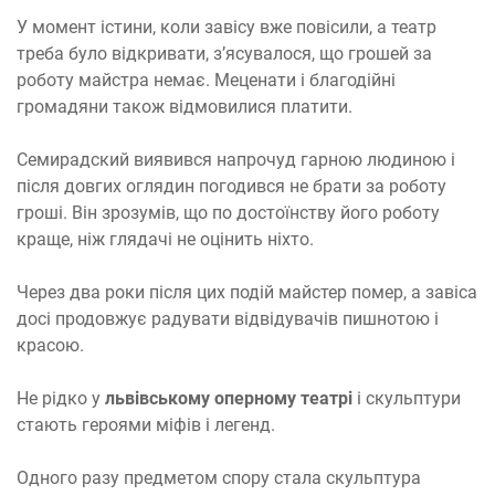
У момент істини, коли завісу вже повісили, а театр
треба було відкривати, з’ясувалося, що грошей за
роботу майстра немає. Меценати і благодійні
громадяни також відмовилися платити.
Семирадский виявився напрочуд гарною людиною і
після довгих оглядин погодився не брати за роботу
гроші. Він зрозумів, що по достоїнству його роботу
краще, ніж глядачі не оцінить ніхто.
Через два роки після цих подій майстер помер, а завіса
досі продовжує радувати відвідувачів пишнотою і
красою.
Не рідко у
львівському оперному театрі
і скульптури
стають героями міфів і легенд.
Одного разу предметом спору стала скульптура