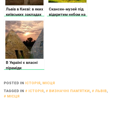
Львів в Києві: в яких
Скансен-музей під
київських закладах
відкритим небом на
відчувається
Волині
львівський дух
В Україні є власні
піраміди
POSTED IN
ІСТОРІЯ
,
МІСЦЯ
TAGGED IN
ІСТОРІЯ
,
ВИЗНАЧНІ ПАМ'ЯТКИ
,
ЛЬВІВ
,
МІСЦЯ