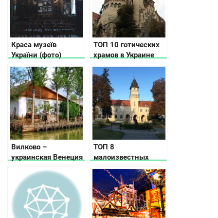
Краса музеїв
ТОП 10 готических
України (фото)
храмов в Украине
(фото)
Вилково –
ТОП 8
украинская Венеция
малоизвестных
в Одесской области
туристических мест
Западной Украины,
которые интересно
посетить в любое
время года