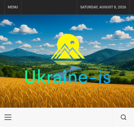
Skip
MENU
SATURDAY, AUGUST 8, 2026
to
content
UKRAINE-IS
ПОДОРОЖI ПО УКРАЇНІ
Primary
Menu