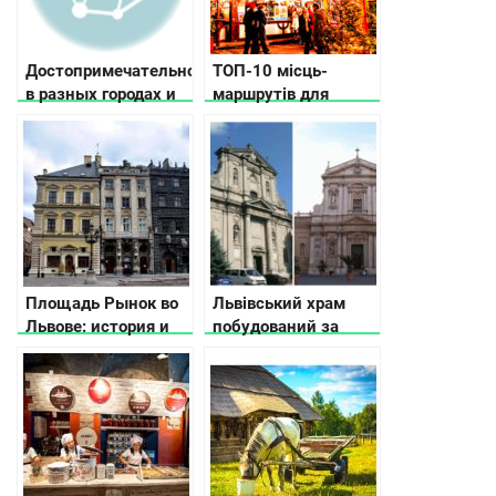
Достопримечательности
ТОП-10 місць-
в разных городах и
маршрутів для
областях Украины
корпоративів, які ви
ніколи не забудете
Площадь Рынок во
Львівський храм
Львове: история и
побудований за
интересные факты
прикладом
римського собору