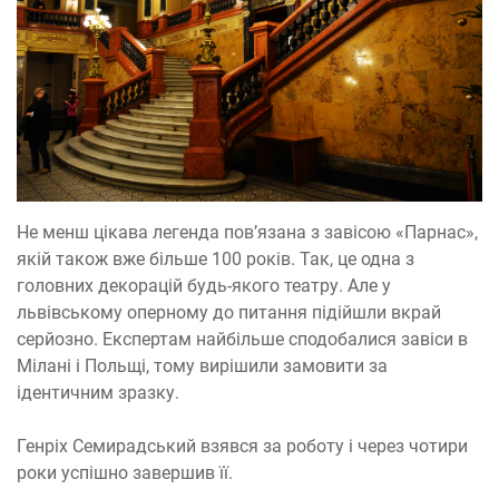
Не менш цікава легенда пов’язана з завісою «Парнас»,
якій також вже більше 100 років. Так, це одна з
головних декорацій будь-якого театру. Але у
львівському оперному до питання підійшли вкрай
серйозно. Експертам найбільше сподобалися завіси в
Мілані і Польщі, тому вирішили замовити за
ідентичним зразку.
Генріх Семирадський взявся за роботу і через чотири
роки успішно завершив її.