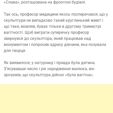
«Слава», розташована на фронтоні будівлі.
Так ось, професор медицини якось посперечався, що у
скульптури не випадково такий кругленький живіт і
що таке, мовляв, буває тільки в другому триместрі
вагітності. Щоб виграти суперечку професор
звернувся до скульптора, який працював над
монументом і попросив адресу дівчини, яка позувала
для творця.
Як виявилося, у натурниці і правда була дитина.
З’ясувавши число і рік народження малюка, він
зрозумів, що скульптура дійсно «була вагітна».