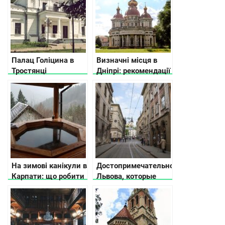
Палац Голіцина в
Визначні місця в
Тростянці
Дніпрі: рекомендації
що подивитися від
місцевих жителів
На зимові канікули в
Достопримечательности
Карпати: що робити
Львова, которые
обязательно нужно
увидеть