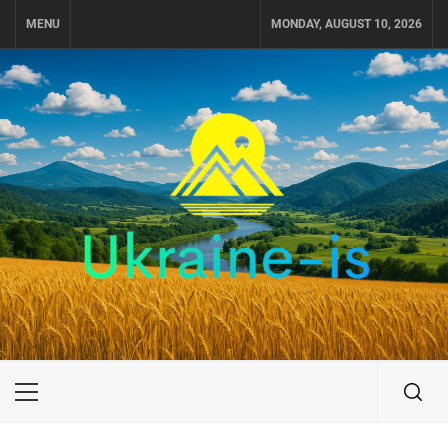
Skip
MENU
MONDAY, AUGUST 10, 2026
to
content
UKRAINE-IS
ПУТЕШЕСТВИЕ ПО УКРАИНЕ
Primary
Menu