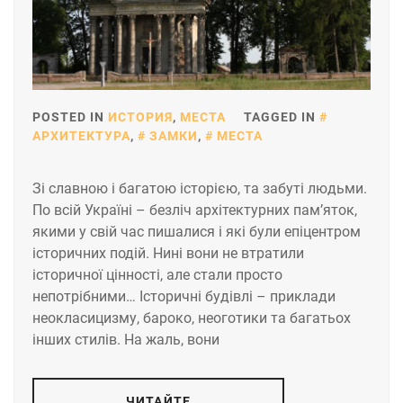
POSTED IN
ИСТОРИЯ
,
МЕСТА
TAGGED IN
АРХИТЕКТУРА
,
ЗАМКИ
,
МЕСТА
Зі славною і багатою історією, та забуті людьми.
По всій Україні – безліч архітектурних пам’яток,
якими у свій час пишалися і які були епіцентром
історичних подій. Нині вони не втратили
історичної цінності, але стали просто
непотрібними… Історичні будівлі – приклади
неокласицизму, бароко, неоготики та багатьох
інших стилів. На жаль, вони
ЧИТАЙТЕ