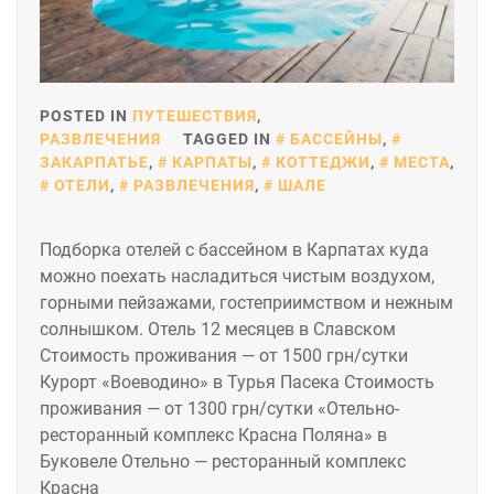
POSTED IN
ПУТЕШЕСТВИЯ
,
РАЗВЛЕЧЕНИЯ
TAGGED IN
БАССЕЙНЫ
,
ЗАКАРПАТЬЕ
,
КАРПАТЫ
,
КОТТЕДЖИ
,
МЕСТА
,
ОТЕЛИ
,
РАЗВЛЕЧЕНИЯ
,
ШАЛЕ
Подборка отелей с бассейном в Карпатах куда
можно поехать насладиться чистым воздухом,
горными пейзажами, гостеприимством и нежным
солнышком. Отель 12 месяцев в Славском
Стоимость проживания — от 1500 грн/сутки
Курорт «Воеводино» в Турья Пасека Стоимость
проживания — от 1300 грн/сутки «Отельно-
ресторанный комплекс Красна Поляна» в
Буковеле Отельно — ресторанный комплекс
Красна