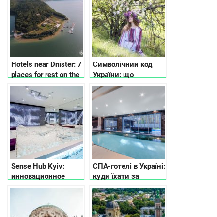
Hotels near Dnister: 7
Символічний код
places for rest on the
України: що
Dnisrer Canyon
означають
візерунки на
вишиванках та
рушниках
Sense Hub Kyiv:
СПА-готелі в Україні:
инновационное
куди їхати за
пространство для
релаксом
работы и
вдохновения