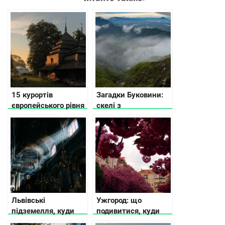
15 курортів
Загадки Буковини:
європейського рівня
скелі з
в Україні
едельвейсами і
цілющими
джерелами
Львівські
Ужгород: що
підземелля, куди
подивитися, куди
можна потрапити
піти, де зупинитись