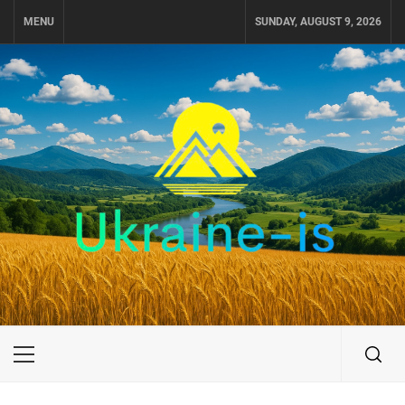
Skip
MENU
SUNDAY, AUGUST 9, 2026
to
content
UKRAINE-IS
ПУТЕШЕСТВИЕ ПО УКРАИНЕ
Primary
Menu