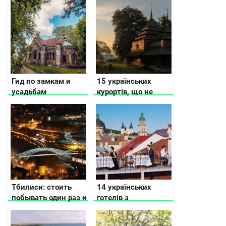
без екскурсії
Гид по замкам и
15 українських
усадьбам
курортів, що не
Винницкой области
поступаються
європейським
Тбилиси: стоить
14 українських
побывать один раз и
готелів з
влюбиться на всю
дивовижним
жизнь
минулим