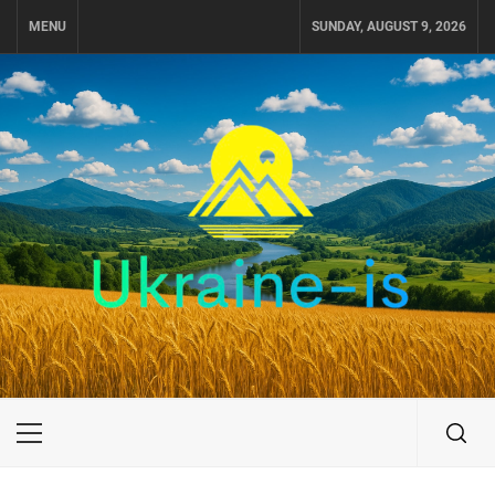
Skip
MENU
SUNDAY, AUGUST 9, 2026
to
content
UKRAINE-IS
ПУТЕШЕСТВИЕ ПО УКРАИНЕ
Primary
Menu