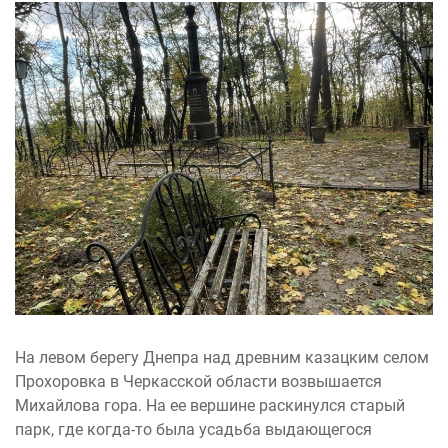
На левом берегу Днепра над древним казацким селом
Прохоровка в Черкасской области возвышается
Михайлова гора. На ее вершине раскинулся старый
парк, где когда-то была усадьба выдающегося