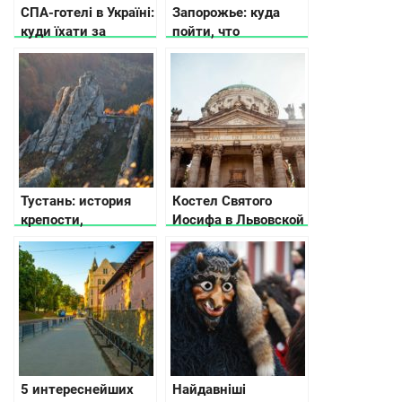
СПА-готелі в Україні:
Запорожье: куда
куди їхати за
пойти, что
релаксом
посмотреть и где
остановиться
Тустань: история
Костел Святого
крепости,
Иосифа в Львовской
фестиваль и как
области
добраться
5 интереснейших
Найдавніші