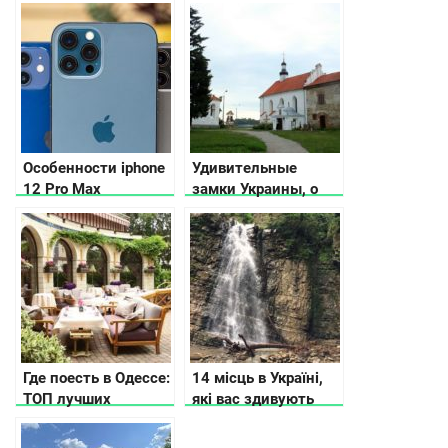
афиша событий
настоящую горную
красоту
Особенности iphone
Удивительные
12 Pro Max
замки Украины, о
которых вы не
знали
Где поесть в Одессе:
14 місць в Україні,
ТОП лучших
які вас здивують
заведений Южной
Пальмиры