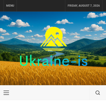
Skip
MENU
FRIDAY, AUGUST 7, 2026
to
content
UKRAINE-IS
ПУТЕШЕСТВИЕ ПО УКРАИНЕ
Primary
Menu