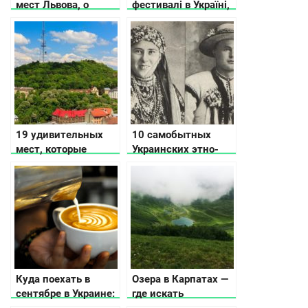
мест Львова, о
фестивалі в Україні,
которых не
що проводяться й
расскажут
сьогодні
путеводители
19 удивительных
10 самобытных
мест, которые
Украинских этно-
нужно посетить
групп
Львове
Куда поехать в
Озера в Карпатах —
сентябре в Украине:
где искать