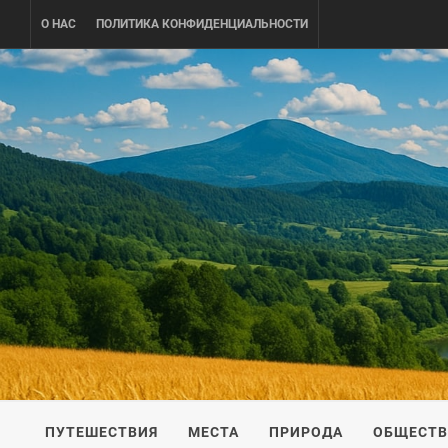
Skip
О НАС
ПОЛИТИКА КОНФИДЕНЦИАЛЬНОСТИ
to
content
UKRAINE-
ПУТЕШЕСТВИЕ ПО УКРАИНЕ
ПУТЕШЕСТВИЯ
МЕСТА
ПРИРОДА
ОБЩЕСТ