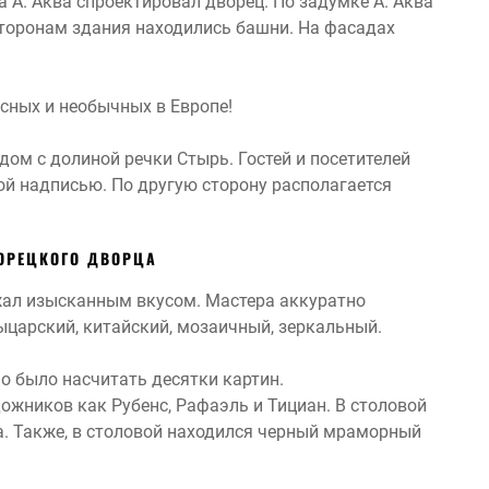
а А. Аква спроектировал дворец. По задумке А. Аква
сторонам здания находились башни. На фасадах
сных и необычных в Европе!
ом с долиной речки Стырь. Гостей и посетителей
й надписью. По другую сторону располагается
ГОРЕЦКОГО ДВОРЦА
жал изысканным вкусом. Мастера аккуратно
ыцарский, китайский, мозаичный, зеркальный.
но было насчитать десятки картин.
ожников как Рубенс, Рафаэль и Тициан. В столовой
а. Также, в столовой находился черный мраморный