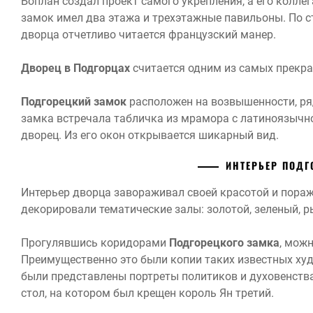
Боплан создал проект самого укрепления, а его коллег
замок имел два этажа и трехэтажные павильоны. По 
дворца отчетливо читается французский манер.
Дворец в Подгорцах
считается одним из самых прекра
Подгорецкий замок
расположен на возвышенности, ряд
замка встречала табличка из мрамора с латиноязычно
дворец. Из его окон открывается шикарный вид.
ИНТЕРЬЕР ПОД
Интерьер дворца завораживал своей красотой и пора
декорировали тематические залы: золотой, зеленый, р
Прогулявшись коридорами
Подгорецкого замка
, мож
Преимущественно это были копии таких известных худ
были представлены портреты политиков и духовенств
стол, на котором был крещен король Ян третий.