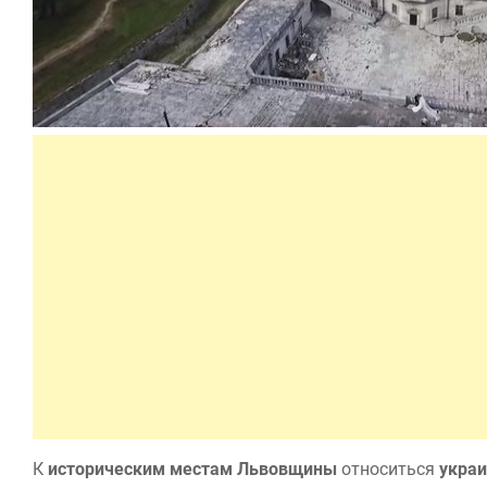
К
историческим местам Львовщины
относиться
украи