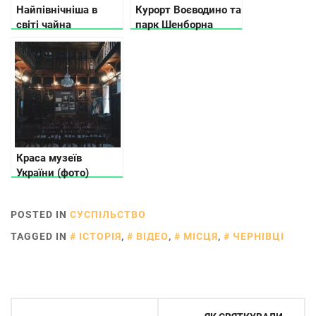
Найпівнічніша в
Курорт Воєводино та
світі чайна
парк Шенборна
плантація
показали з висоти
знаходиться в
пташиного польоту
Мукачево
(відео)
Краса музеїв
України (фото)
POSTED IN
СУСПІЛЬСТВО
TAGGED IN
ІСТОРІЯ
,
ВІДЕО
,
МІСЦЯ
,
ЧЕРНІВЦІ
Навігація