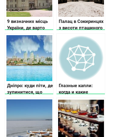
9 визначних місць
Палац в Сокиринцях
України, де варто
з висоти пташиного
побувати хоч раз
польоту (відео)
Дніпро: куди піти, де
Глазные капли:
зупинитися, що
когда и какие
подивитися
нужны