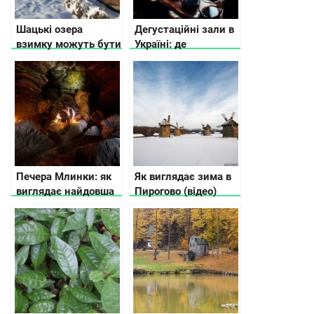
Шацькі озера
Дегустаційні зали в
взимку можуть бути
Україні: де
цікавими для
спробувати
подорожей
продукцію
локальних
виробників
Печера Млинки: як
Як виглядає зима в
виглядає найдовша
Пирогово (відео)
горизонтальна
печера в Україні