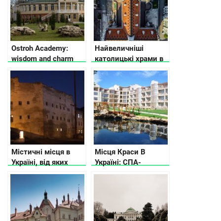
Ostroh Academy:
Найвеличніші
wisdom and charm
католицькі храми в
Україні
Містичні місця в
Місця Краси В
Україні, від яких
Україні: СПА-
мурашки по шкірі
курорти, термальні і
геотермальні
джерела, озера та
інші «молодильні»
пам’ятки