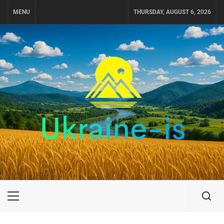
Skip
MENU
THURSDAY, AUGUST 6, 2026
to
content
UKRAINE-IS
ПОДОРОЖI ПО УКРАЇНІ
Primary
Menu