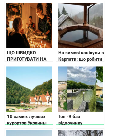
ЩО ШВИДКО
На зимові канікули в
ПРИГОТУВАТИ НА
Карпати: що робити
СВЯТВЕЧІР: 12
ПІСНИХ СТРАВ БЕЗ
СКЛАДНИХ
РЕЦЕПТІВ
10 самых лучших
Топ -9 баз
курортов Украины
відпочинку
неподалік
Кропивницького