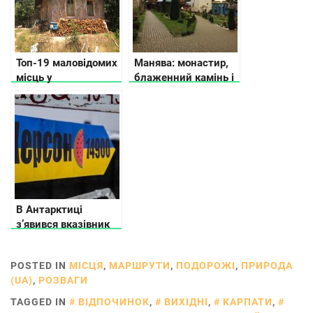
Топ-19 маловідомих
Манява: монастир,
місць у
блаженний камінь і
Житомирській
водоспад
області: що
подивитися, куди
поїхати
В Антарктиці
з’явився вказівник
на Херсон
POSTED IN
МІСЦЯ
,
МАРШРУТИ
,
ПОДОРОЖІ
,
ПРИРОДА
(UA)
,
РОЗВАГИ
TAGGED IN
ВІДПОЧИНОК
,
ВИХІДНІ
,
КАРПАТИ
,