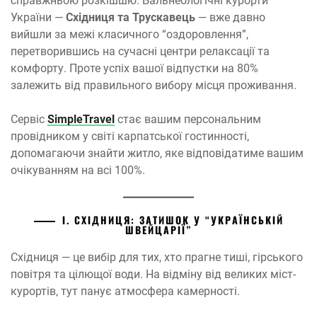
справжньою розкішшю. Бальнеологічні курорти
України —
Східниця та Трускавець
— вже давно
вийшли за межі класичного “оздоровлення”,
перетворившись на сучасні центри релаксації та
комфорту. Проте успіх вашої відпустки на 80%
залежить від правильного вибору місця проживання.
Сервіс
SimpleTravel
стає вашим персональним
провідником у світі карпатської гостинності,
допомагаючи знайти житло, яке відповідатиме вашим
очікуванням на всі 100%.
І. СХІДНИЦЯ: ЗАТИШОК У “УКРАЇНСЬКІЙ
ШВЕЙЦАРІЇ”
Східниця — це вибір для тих, хто прагне тиші, гірського
повітря та цілющої води. На відміну від великих міст-
курортів, тут панує атмосфера камерності.