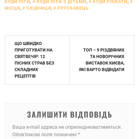
КУДИ ПІТИ
,
КУДИ ПІТИ З ДІТЬМИ
,
КУДИ ПОЇХАТИ
,
МІСЦЯ
,
СХІДНИЦЯ
,
ТРУСКАВЕЦЬ
Навігація
ЩО ШВИДКО
записів
ПРИГОТУВАТИ НА
ТОП – 9 РІЗДВЯНИХ
СВЯТВЕЧІР: 12
ТА НОВОРІЧНИХ
ПІСНИХ СТРАВ БЕЗ
ВИСТАВОК КИЄВА,
СКЛАДНИХ
ЯКІ ВАРТО ВІДВІДАТИ
РЕЦЕПТІВ
ЗАЛИШИТИ ВІДПОВІДЬ
Ваша e-mail адреса не оприлюднюватиметься.
Обов’язкові поля позначені
*