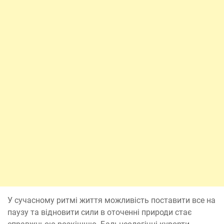
У сучасному ритмі життя можливість поставити все на
паузу та відновити сили в оточенні природи стає