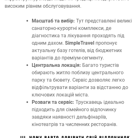
високим рівнем обслуговування.
Масштаб та вибір:
Тут представлені великі
санаторно-курортні комплекси, де
діагностика та лікування проходять під
одним дахом.
SimpleTravel
пропонує
актуальну базу готелів, від бюджетних
варіантів до преміум-сегменту.
Центральна локація:
Багато туристів
обирають житло поблизу центрального
парку та бювету. Сервіс дозволяє легко
відфільтрувати варіанти за відстанню до
ключових локацій міста.
Розваги та сервіс:
Трускавець ідеально
підходить для сімейного відпочинку
завдяки наявності дельфінаріїв,
кінотеатрів та численних ресторанів.
ІІІ. ЧОМУ ВАРТО ДОВІРИТИ СВІЙ ВІДПОЧИНОК