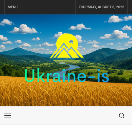
Skip
MENU
THURSDAY, AUGUST 6, 2026
to
content
UKRAINE-IS
ПОДОРОЖI ПО УКРАЇНІ
Primary
Menu