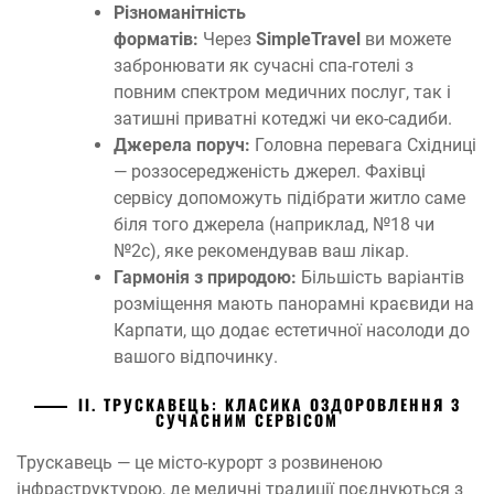
Різноманітність
форматів:
Через
SimpleTravel
ви можете
забронювати як сучасні спа-готелі з
повним спектром медичних послуг, так і
затишні приватні котеджі чи еко-садиби.
Джерела поруч:
Головна перевага Східниці
— роззосередженість джерел. Фахівці
сервісу допоможуть підібрати житло саме
біля того джерела (наприклад, №18 чи
№2с), яке рекомендував ваш лікар.
Гармонія з природою:
Більшість варіантів
розміщення мають панорамні краєвиди на
Карпати, що додає естетичної насолоди до
вашого відпочинку.
ІІ. ТРУСКАВЕЦЬ: КЛАСИКА ОЗДОРОВЛЕННЯ З
СУЧАСНИМ СЕРВІСОМ
Трускавець — це місто-курорт з розвиненою
інфраструктурою, де медичні традиції поєднуються з