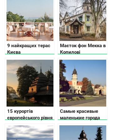
9 найкращих терас
Маєток фон Мекка в
Києва
Копилові
15 курортів
Самые красивые
європейського рівня
маленькие города
в Україні
Украины