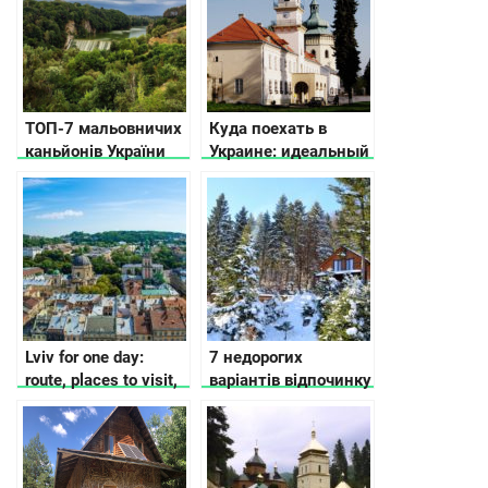
ТОП-7 мальовничих
Куда поехать в
каньйонів України
Украине: идеальный
город Жолква –
места,
достопримечательности,
история
Lviv for one day:
7 недорогих
route, places to visit,
варіантів відпочинку
where to eat and what
в Карпатах
to look