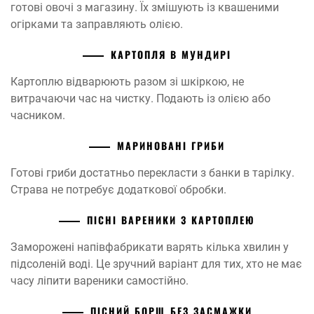
готові овочі з магазину. Їх змішують із квашеними
огірками та заправляють олією.
КАРТОПЛЯ В МУНДИРІ
Картоплю відварюють разом зі шкіркою, не
витрачаючи час на чистку. Подають із олією або
часником.
МАРИНОВАНІ ГРИБИ
Готові гриби достатньо перекласти з банки в тарілку.
Страва не потребує додаткової обробки.
ПІСНІ ВАРЕНИКИ З КАРТОПЛЕЮ
Заморожені напівфабрикати варять кілька хвилин у
підсоленій воді. Це зручний варіант для тих, хто не має
часу ліпити вареники самостійно.
ПІСНИЙ БОРЩ БЕЗ ЗАСМАЖКИ