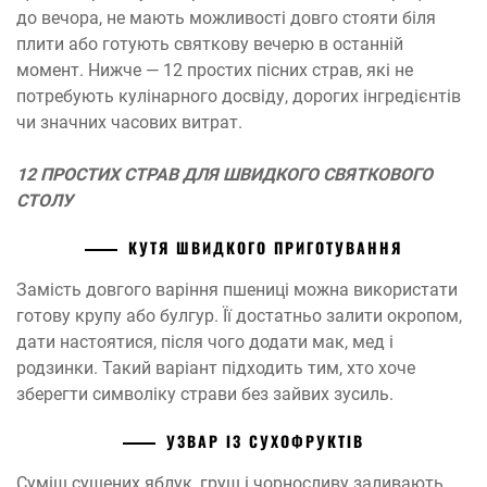
до вечора, не мають можливості довго стояти біля
плити або готують святкову вечерю в останній
момент. Нижче — 12 простих пісних страв, які не
потребують кулінарного досвіду, дорогих інгредієнтів
чи значних часових витрат.
12 ПРОСТИХ СТРАВ ДЛЯ ШВИДКОГО СВЯТКОВОГО
СТОЛУ
КУТЯ ШВИДКОГО ПРИГОТУВАННЯ
Замість довгого варіння пшениці можна використати
готову крупу або булгур. Її достатньо залити окропом,
дати настоятися, після чого додати мак, мед і
родзинки. Такий варіант підходить тим, хто хоче
зберегти символіку страви без зайвих зусиль.
УЗВАР ІЗ СУХОФРУКТІВ
Суміш сушених яблук, груш і чорносливу заливають