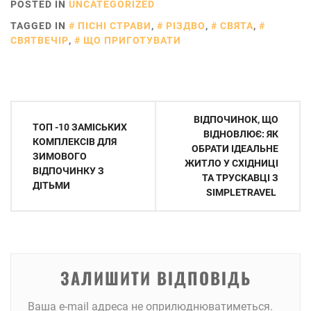
POSTED IN
UNCATEGORIZED
TAGGED IN
ПІСНІ СТРАВИ
,
РІЗДВО
,
СВЯТА
,
СВЯТВЕЧІР
,
ЩО ПРИГОТУВАТИ
Навігація
ВІДПОЧИНОК, ЩО
ТОП -10 ЗАМІСЬКИХ
записів
ВІДНОВЛЮЄ: ЯК
КОМПЛЕКСІВ ДЛЯ
ОБРАТИ ІДЕАЛЬНЕ
ЗИМОВОГО
ЖИТЛО У СХІДНИЦІ
ВІДПОЧИНКУ З
ТА ТРУСКАВЦІ З
ДІТЬМИ
SIMPLETRAVEL
ЗАЛИШИТИ ВІДПОВІДЬ
Ваша e-mail адреса не оприлюднюватиметься.