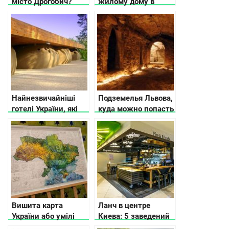
місто Дрогобич?
жилому дому в
Киеве 256 лет
Найнезвичайніші
Подземелья Львова,
готелі України, які
куда можно попасть
вас вразять
без экскурсии
Вишита карта
Ланч в центре
України або умілі
Киева: 5 заведений
руки унікальних
ТРЦ «Гулливер»