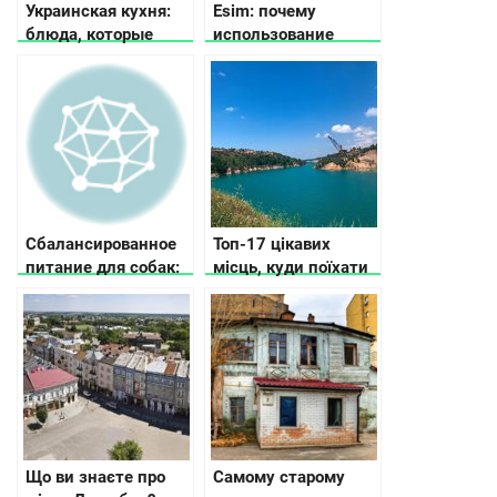
Украинская кухня:
Esim: почему
блюда, которые
использование
обязательно нужно
стало популярным
попробовать
Сбалансированное
Топ-17 цікавих
питание для собак:
місць, куди поїхати
как выбрать корм
в Кіровоградській
для разных
області
возрастов и пород
Що ви знаєте про
Самому старому