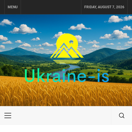
Skip
MENU
FRIDAY, AUGUST 7, 2026
to
content
UKRAINE-IS
ПОДОРОЖI ПО УКРАЇНІ
Primary
Menu