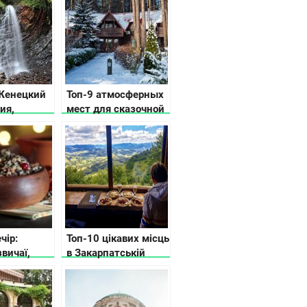
Женецкий
Топ-9 атмосферных
ия,
мест для сказочной
фото и
зимы
чір:
Топ-10 цікавих місць
звичаї,
в Закарпатській
області: для
бюджетного
відпочинку