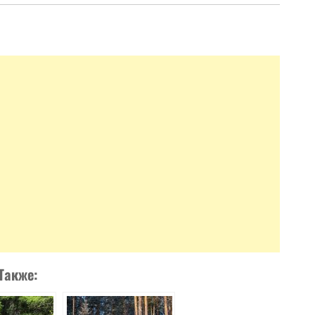
Также: