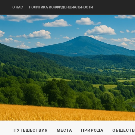
Skip
О НАС
ПОЛИТИКА КОНФИДЕНЦИАЛЬНОСТИ
to
content
UKRAINE-
ПУТЕШЕСТВИЕ ПО УКРАИНЕ
ПУТЕШЕСТВИЯ
МЕСТА
ПРИРОДА
ОБЩЕСТ