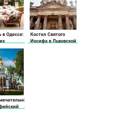
ь в Одессе:
Костел Святого
их
Иосифа в Львовской
й Южной
области
ы
мечательности
офийский