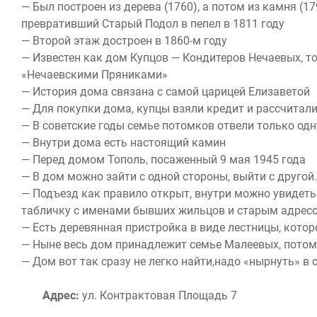
— Был построен из дерева (1760), а потом из камня (179
превративший Старый Подол в пепел в 1811 году
— Второй этаж достроен в 1860-м году
— Известен как дом Купцов — Кондитеров Нечаевых, 
«Нечаевскими Пряниками»
— История дома связана с самой царицей Елизаветой
— Для покупки дома, купцы взяли кредит и рассчитали
— В советские годы семье потомков отвели только одн
— Внутри дома есть настоящий камин
— Перед домом Тополь, посаженный 9 мая 1945 года
— В дом можно зайти с одной стороны, выйти с другой.
— Подъезд как правило открыт, внутри можно увидеть
табличку с именами бывших жильцов и старым адрес
— Есть деревянная пристройка в виде лестницы, котор
— Ныне весь дом принадлежит семье Малеевых, потом
— Дом вот так сразу не легко найти,надо «нырнуть» в 
Адрес:
ул. Контрактовая Площадь 7