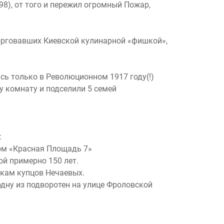
8), от того и пер
ежил огромный Пожар,
торговавших Киевской кулинарной «фишкой»,
сь только в Революционном 1917 году(!)
у комнату и подселили 5 семей
:
ом «Красная Площадь 7»
ой примерно 150 лет.
кам купцов Нечаевых.
одну из подворотен на улице Фроловской