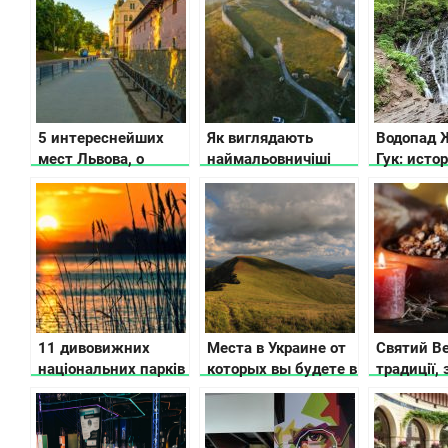
5 интереснейших
Як виглядають
Водопад 
мест Львова, о
наймальовничіші
Гук: истор
которых не
руїни старовинних
легенда, 
расскажут
замків України
видео
путеводители
11 дивовижних
Места в Украине от
Святий Ве
національних парків
которых вы будете в
традиції, 
України, які варто
восторге осенью
прикмети
побачити