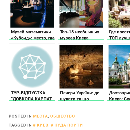
Музей математики
Топ-13 необычных
Где поест
«Кубоид»: место, где
музеев Киева,
ТОП лучш
числа оживают
которые вас удивят
заведени
Пальмир
ТУР-ВІДПУСТКА
Печери України: де
Достопри
“ДОВКОЛА КАРПАТ
шукати та що
Киева: С
ЗА 7 ДНІВ”
потрібно знати
Собор
POSTED IN
МЕСТА
,
ОБЩЕСТВО
TAGGED IN
КИЕВ
,
КУДА ПОЙТИ