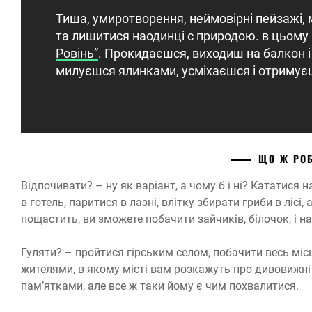
Тиша, умиротворення, неймовірні пейзажі, 
та лишитися наодинці с природою. в цьому
Ровінь”
. Прокидаєшся, виходиш на балкон і
милуєшся ялинками, усміхаєшся і отримуєш 
ЩО Ж РОБ
Відпочивати? – ну як варіант, а чому б і ні? Кататися
в готель, паритися в лазні, влітку збирати гриби в лісі
пощастить, ви зможете побачити зайчиків, білочок, і на
Гуляти? – пройтися гірським селом, побачити весь міс
жителями, в якому місті вам розкажуть про дивовижні 
пам’ятками, але все ж таки йому є чим похвалитися.