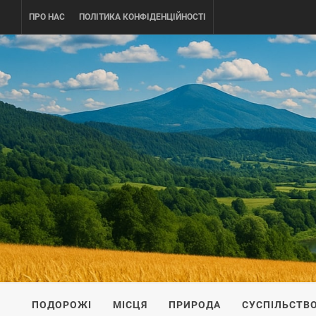
Skip
ПРО НАС
ПОЛІТИКА КОНФІДЕНЦІЙНОСТІ
to
content
UKRAINE-
ПОДОРОЖI ПО УКРАЇНІ
ПОДОРОЖІ
МІСЦЯ
ПРИРОДА
СУСПІЛЬСТВ