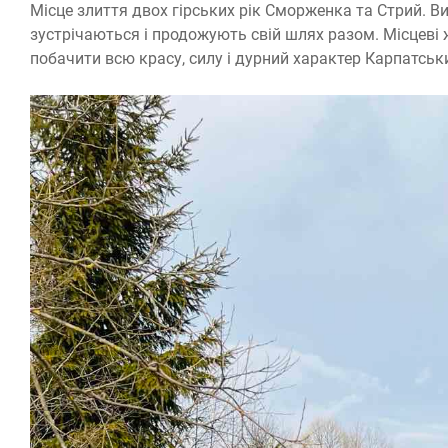
Місце злиття двох гірських рік Сморженка та Стрий. Вир
зустрічаються і продожують свій шлях разом. Місцеві 
побачити всю красу, силу і дурний характер Карпатськ