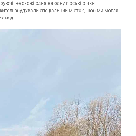
уючі, не схожі одна на одну гірські річки
жителі збудували спеціальний місток, щоб ми могли
их вод.