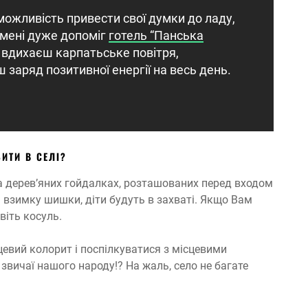
можливість привести свої думки до ладу,
 мені дуже допоміг
готель “Панська
 вдихаєш карпатьське повітря,
заряд позитивної енергії на весь день.
ИТИ В СЕЛІ?
 на дерев’яних гойдалках, розташованих перед входом
, а взимку шишки, діти будуть в захваті. Якщо Вам
віть косуль.
цевий колорит і поспілкуватися з місцевими
звичаї нашого народу!? На жаль, село не багате