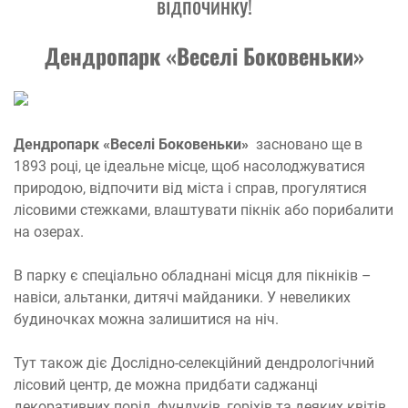
відпочинку!
Дендропарк «Веселі Боковеньки»
Дендропарк «Веселі Боковеньки»
засновано ще в
1893 році, це ідеальне місце, щоб насолоджуватися
природою, відпочити від міста і справ, прогулятися
лісовими стежками, влаштувати пікнік або порибалити
на озерах.
В парку є спеціально обладнані місця для пікніків –
навіси, альтанки, дитячі майданики. У невеликих
будиночках можна залишитися на ніч.
Тут також діє Дослідно-селекційний дендрологічний
лісовий центр, де можна придбати саджанці
декоративних порід, фундуків, горіхів та деяких квітів,