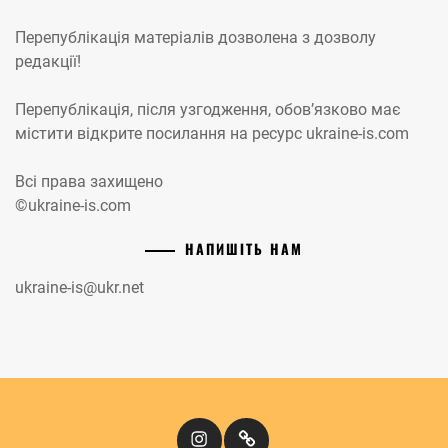
Перепублікація матеріалів дозволена з дозволу
редакції!
Перепублікація, після узгодження, обов’язково має
містити відкрите посилання на ресурс ukraine-is.com
Всі права захищено
©ukraine-is.com
НАПИШІТЬ НАМ
ukraine-is@ukr.net
Instagram
Кіномандри