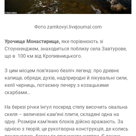
Фото zamkovyi.livejournal.com
Урочище Монастирище,
яке порівнюють зі
Стоунхенджем, знаходиться поблизу села Завтурове,
що в 100 км від Кропивницького.
З цим місцем пов’язано безліч легенд: про древнє
капище, обряди, духів, надприродні й лікувальні сили,
келії черниць, потаємну печеру з козацькими
скарбами…
На березі річки Інгул посеред степу височить овальна
скеля – величезні кам’яні плити, складені одна на
одну. Розміри кам’яних блоків дійсно вражають. За
однією з теорій, це рукотворна конструкція, де колись