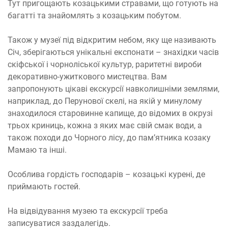
Тут пригощають козацькими стравами, що готують на
багатті та знайомлять з козацьким побутом.
Також у музеї під відкритим небом, яку ще називають
Січ, зберігаються унікальні експонати – знахідки часів
скіфської і чорноліської культур, раритетні вироби
декоративно-ужиткового мистецтва. Вам
запропонують цікаві екскурсії навколишніми землями,
наприклад, до Перунової скелі, на якій у минулому
знаходилося старовинне капище, до відомих в окрузі
трьох криниць, кожна з яких має свій смак води, а
також походи до Чорного лісу, до пам’ятника козаку
Мамаю та інші.
Особлива гордість господарів – козацькі курені, де
приймають гостей.
На відвідування музею та екскурсії треба
записуватися заздалегідь.