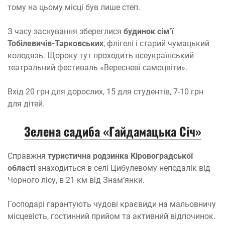
тому на цьому місці був лише степ.
З часу заснування збереглися
будинок сім’ї
Тобілевичів-Тарковських
, флігелі і старий чумацький
колодязь. Щороку тут проходить всеукраїнський
театральний фестиваль «Вересневі самоцвіти».
Вхід 20 грн для дорослих, 15 для студентів, 7-10 грн
для дітей.
Зелена садиба «Гайдамацька Січ»
Справжня
туристична родзинка Кіровоградської
області
знаходиться в селі Цибулевому неподалік від
Чорного лісу, в 21 км від Знам’янки.
Господарі гарантують чудові краєвиди на мальовничу
місцевість, гостинний прийом та активний відпочинок.