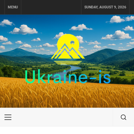
Skip
MENU
SUNDAY, AUGUST 9, 2026
to
content
UKRAINE-IS
ПОДОРОЖI ПО УКРАЇНІ
Primary
Menu