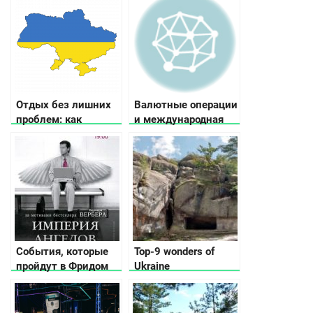
області
драгоценных
браслетов
Отдых без лишних
Валютные операции
проблем: как
и международная
подготовиться?
торговля: роль
валютных
механизмов в
глобальной
экономике
События, которые
Top-9 wonders of
пройдут в Фридом
Ukraine
холле в Киеве