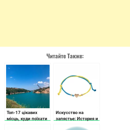
Читайте Также:
Топ-17 цікавих
Искусство на
місць, куди поїхати
запястье: История и
в Кіровоградській
значение