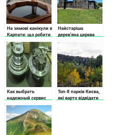
На зимові канікули в
Найстаріша
Карпати: що робити
дерев’яна церква
Кіровоградщини
Как выбрать
Топ-8 парків Києва,
надежный сервис
які варто відвідати
по ремонту
восени
гидронасосов