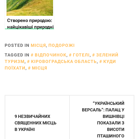
Створено природою:
найцікавіші природні
пам’ятки України
POSTED IN
МІСЦЯ
,
ПОДОРОЖІ
TAGGED IN
ВІДПОЧИНОК
,
ГОТЕЛІ
,
ЗЕЛЕНИЙ
ТУРИЗМ
,
КІРОВОГРАДСЬКА ОБЛАСТЬ
,
КУДИ
ПОЇХАТИ
,
МІСЦЯ
Навігація
“УКРАЇНСЬКИЙ
записів
ВЕРСАЛЬ”: ПАЛАЦ У
9 НЕЗВИЧАЙНИХ
ВИШНІВЦІ
СВЯЩЕННИХ МІСЦЬ
ПОКАЗАЛИ З
В УКРАЇНІ
ВИСОТИ
ПТАШИНОГО