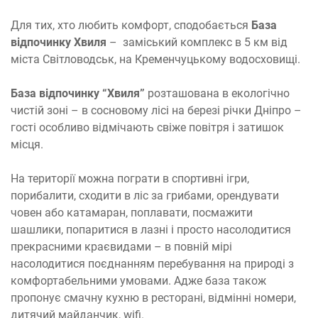
Для тих, хто любить комфорт, сподобається
База
відпочинку Хвиля
– заміський комплекс в 5 км від
міста Світловодськ, на Кременчуцькому водосховищі.
База відпочинку “Хвиля”
розташована в екологічно
чистій зоні – в сосновому лісі на березі річки Дніпро –
гості особливо відмічають свіже повітря і затишок
місця.
На території можна пограти в спортивні ігри,
порибалити, сходити в ліс за грибами, орендувати
човен або катамаран, поплавати, посмажити
шашлики, попаритися в лазні і просто насолодитися
прекрасними краєвидами – в повній мірі
насолодитися поєднанням перебування на природі з
комфортабельними умовами. Адже база також
пропонує смачну кухню в ресторані, відмінні номери,
дитячий майданчик, wifi.