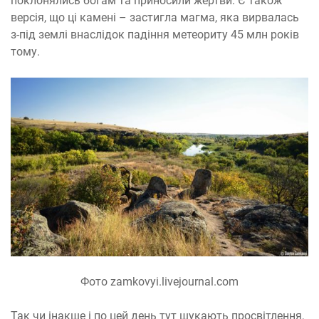
поклонялись богам та приносили жертви. Є також
версія, що ці камені – застигла магма, яка вирвалась
з-під землі внаслідок падіння метеориту 45 млн років
тому.
Фото zamkovyi.livejournal.com
Так чи інакше і по цей день тут шукають просвітлення,