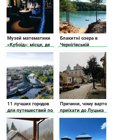
Музей математики
Блакитні озера в
«Кубоїд»: місце, де
Чернігівській
числа оживають
області
11 лучших городов
Причини, чому варто
для путешествий по
приїхати до Луцька
Украине по версии
+ відео
CNN