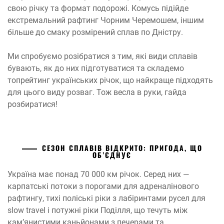
свою річку та формат подорожі. Комусь підійде
екстремальний рафтинг Чорним Черемошем, іншим
більше до смаку розмірений сплав по Дністру.
Ми спробуємо розібратися з тим, які види сплавів
бувають, як до них підготуватися та складемо
топрейтинг українських річок, що найкраще підходять
для цього виду розваг. Тож весла в руки, гайда
розбиратися!
СЕЗОН СПЛАВІВ ВІДКРИТО: ПРИГОДА, ЩО
ОБ’ЄДНУЄ
Україна має понад 70 000 км річок. Серед них —
карпатські потоки з порогами для адреналінового
рафтингу, тихі поліські ріки з лабіринтами русел для
slow travel і потужні ріки Поділля, що течуть між
кам’янистими каньйонами з печерами та