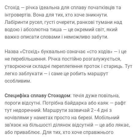
Стохід — річка ідеальна для сплаву початківців та
інтровертів. Вона для тих, хто хоче зникнути.
Лабіринти русел, густі очерети, ранкові тумани над
водою і абсолютна тиша — це окремий світ, який
важко описати словами і неможливо забути.
Назва «Стохід» буквально означає «сто ходів» — і це
не перебільшення. Річка постійно розгалужується,
утворюючи складні переплетення проток і стариць. Тут
легко заблукати — і саме це робить маршрут
особливим.
Специфіка сплаву Стоходом
: течія дуже повільна,
пороги відсутні. Потрібна байдарка або каяк — рафт
тут недоречний. Маршрути зазвичай 2–4 дні з
ночівлями у наметах просто на березі. Мобільний
зв’язок на більшості ділянок відсутній — це або лякає,
або приваблює. Для тих, хто хоче справжнього