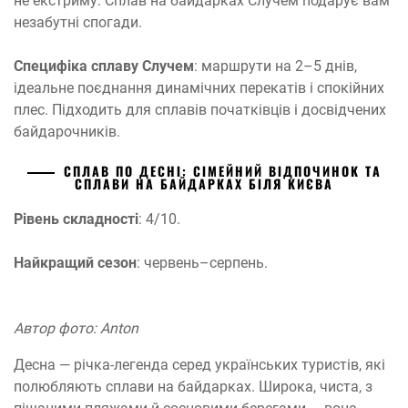
не екстриму. Сплав на байдарках Случем подарує вам
незабутні спогади.
Специфіка сплаву Случем
: маршрути на 2–5 днів,
ідеальне поєднання динамічних перекатів і спокійних
плес. Підходить для сплавів початківців і досвідчених
байдарочників.
СПЛАВ ПО ДЕСНІ: СІМЕЙНИЙ ВІДПОЧИНОК ТА
СПЛАВИ НА БАЙДАРКАХ БІЛЯ КИЄВА
Рівень складності
: 4/10.
Найкращий сезон
: червень–серпень.
Автор фото: Anton
Десна — річка-легенда серед українських туристів, які
полюбляють сплави на байдарках. Широка, чиста, з