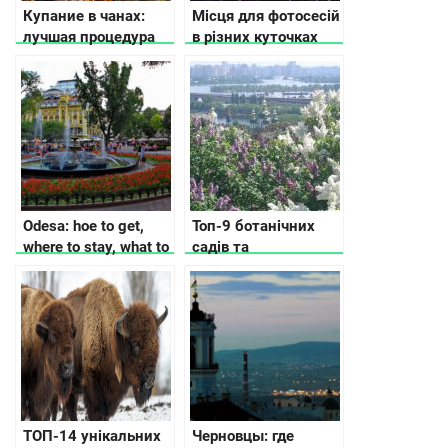
Купание в чанах:
Місця для фотосесій
лучшая процедура
в різних куточках
Карпат
України, де має
сфотографуватись
кожен українець
Odesa: hoe to get,
Топ-9 ботанічних
where to stay, what to
садів та
see
ладшафтних парків
в Києві та поблизу
ТОП-14 унікальних
Черновцы: где