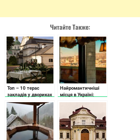
Читайте Также:
Топ – 10 терас
Найромантичніші
закладів у двориках
місця в Україні:
Києва
готелі, заклади та
інші локації, де
провести час з
коханими