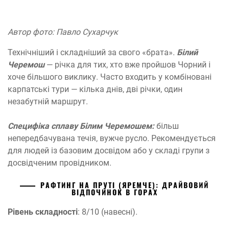
Автор фото: Павло Сухарчук
Технічніший і складніший за свого «брата».
Білий
Черемош
— річка для тих, хто вже пройшов Чорний і
хоче більшого виклику. Часто входить у комбіновані
карпатські тури — кілька днів, дві річки, один
незабутній маршрут.
Специфіка сплаву Білим Черемошем:
більш
непередбачувана течія, вужче русло. Рекомендується
для людей із базовим досвідом або у складі групи з
досвідченим провідником.
РАФТИНГ НА ПРУТІ (ЯРЕМЧЕ): ДРАЙВОВИЙ
ВІДПОЧИНОК В ГОРАХ
Рівень складності
: 8/10 (навесні).