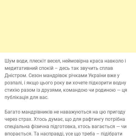
Шум води, плескіт весел, неймовірна краса навколо і
медитативний спокій – десь так звучить сплав
Дністром. Сезон мандрівок річками України вже у
розпалі, і якщо цього року ви хочете підкорити водну
стихію разом із друзями, командою чи родиною — ця
публікація для вас.
Багато мандрівників не наважуються на цю пригоду
через страх. Хтось думає, що для рафтингу потрібна
спеціальна фізична підготовка, хтось вагається — чи
впорається. Та насправді, усе що треба – підібрати