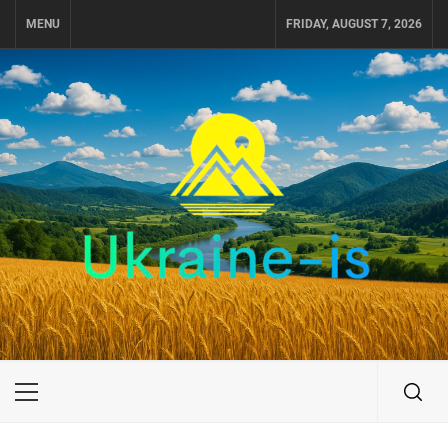
Skip
MENU
FRIDAY, AUGUST 7, 2026
to
content
UKRAINE-IS
ПОДОРОЖI ПО УКРАЇНІ
Primary
Menu