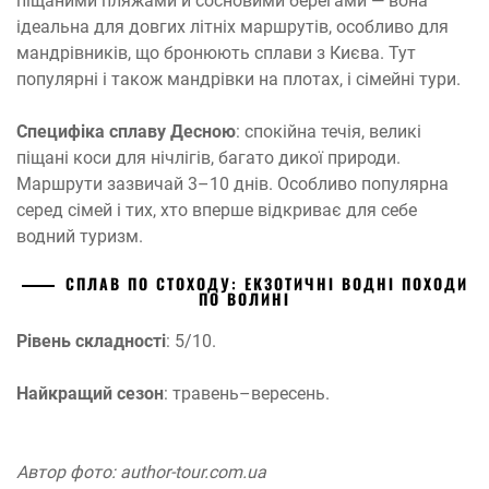
піщаними пляжами й сосновими берегами — вона
ідеальна для довгих літніх маршрутів, особливо для
мандрівників, що бронюють сплави з Києва. Тут
популярні і також мандрівки на плотах, і сімейні тури.
Специфіка сплаву Десною
: спокійна течія, великі
піщані коси для нічлігів, багато дикої природи.
Маршрути зазвичай 3–10 днів. Особливо популярна
серед сімей і тих, хто вперше відкриває для себе
водний туризм.
СПЛАВ ПО СТОХОДУ: ЕКЗОТИЧНІ ВОДНІ ПОХОДИ
ПО ВОЛИНІ
Рівень складності
: 5/10.
Найкращий сезон
: травень–вересень.
Автор фото: author-tour.com.ua