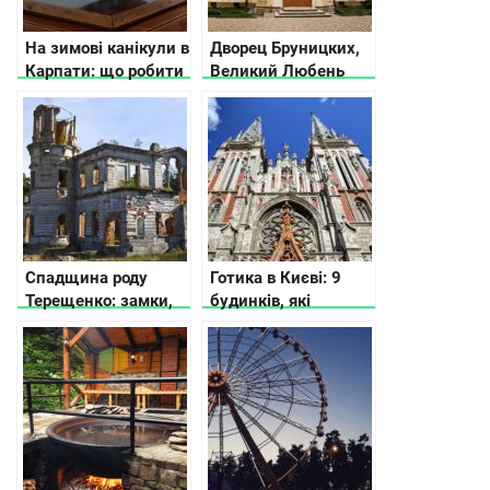
На зимові канікули в
Дворец Бруницких,
Карпати: що робити
Великий Любень
Спадщина роду
Готика в Києві: 9
Терещенко: замки,
будинків, які
маєтки та палаци
дивують своєю
красою