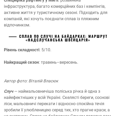
Специфіка рафтингу у Мигії
: розвинена
інфраструктура, багато комерційних баз і кемпінгів,
активне життя у туристичному сезоні. Підходить для
компаній, які хочуть поєднати сплав із пляжним
відпочинком.
СПЛАВ ПО СЛУЧІ НА БАЙДАРКАХ: МАРШРУТ
«НАДСЛУЧАНСЬКА ШВЕЙЦАРІЯ»
Рівень складності
: 5/10.
Найкращий сезон
: травень–вересень.
Автор фото: Віталій Власюк
Случ
— наймальовничіша поліська річка й одна з
найефектніших у всій Україні. Скелясті береги, соснові
ліси, мальовничі перекати і відносно спокійна течія
зробили її улюбленицею серед тих, хто прагне краси, а