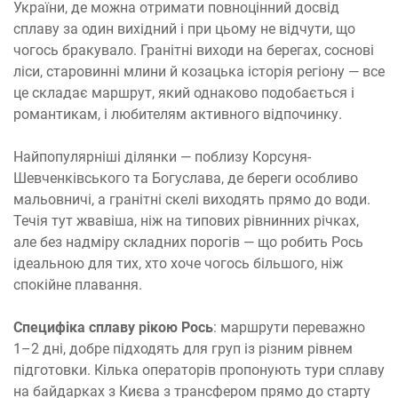
України, де можна отримати повноцінний досвід
сплаву за один вихідний і при цьому не відчути, що
чогось бракувало. Гранітні виходи на берегах, соснові
ліси, старовинні млини й козацька історія регіону — все
це складає маршрут, який однаково подобається і
романтикам, і любителям активного відпочинку.
Найпопулярніші ділянки — поблизу Корсуня-
Шевченківського та Богуслава, де береги особливо
мальовничі, а гранітні скелі виходять прямо до води.
Течія тут жвавіша, ніж на типових рівнинних річках,
але без надміру складних порогів — що робить Рось
ідеальною для тих, хто хоче чогось більшого, ніж
спокійне плавання.
Специфіка сплаву рікою Рось
: маршрути переважно
1–2 дні, добре підходять для груп із різним рівнем
підготовки. Кілька операторів пропонують тури сплаву
на байдарках з Києва з трансфером прямо до старту