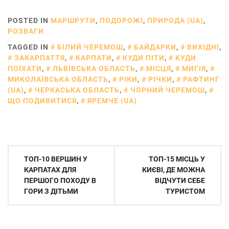
объективе
украинского
POSTED IN
МАРШРУТИ
,
ПОДОРОЖІ
,
ПРИРОДА (UA)
,
фотографа
РОЗВАГИ
TAGGED IN
БІЛИЙ ЧЕРЕМОШ
,
БАЙДАРКИ
,
ВИХІДНІ
,
ЗАКАРПАТТЯ
,
КАРПАТИ
,
КУДИ ПІТИ
,
КУДИ
ПОЇХАТИ
,
ЛЬВІВСЬКА ОБЛАСТЬ
,
МІСЦЯ
,
МИГІЯ
,
МИКОЛАЇВСЬКА ОБЛАСТЬ
,
РІКИ
,
РІЧКИ
,
РАФТИНГ
(UA)
,
ЧЕРКАСЬКА ОБЛАСТЬ
,
ЧОРНИЙ ЧЕРЕМОШ
,
ЩО ПОДИВИТИСЯ
,
ЯРЕМЧЕ (UA)
Навігація
ТОП-10 ВЕРШИН У
ТОП-15 МІСЦЬ У
записів
КАРПАТАХ ДЛЯ
КИЄВІ, ДЕ МОЖНА
ПЕРШОГО ПОХОДУ В
ВІДЧУТИ СЕБЕ
ГОРИ З ДІТЬМИ
ТУРИСТОМ