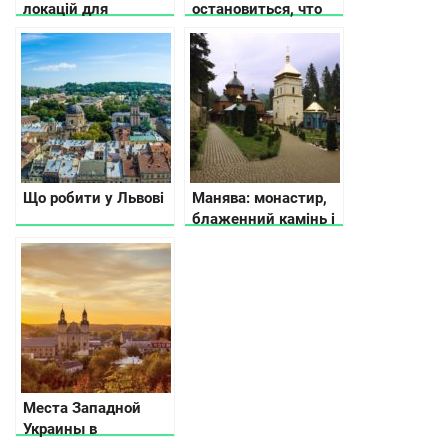
локацій для
остановиться, что
подорожей
посмотреть, куда
Україною: відкрий
пойти
дику сторону країни
Що робити у Львові
Манява: монастир,
блаженний камінь і
водоспад
Места Западной
Украины в