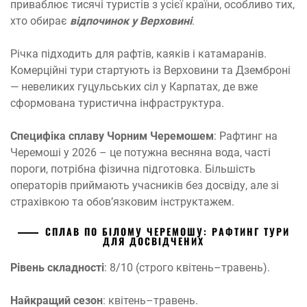
приваблює тисячі туристів з усієї країни, особливо тих,
хто обирає
відпочинок у Верховині
.
Річка підходить для рафтів, каяків і катамаранів.
Комерційні тури стартують із Верховини та Дземброні
— невеликих гуцульських сіл у Карпатах, де вже
сформована туристична інфраструктура.
Специфіка сплаву Чорним Черемошем
: Рафтинг на
Черемоші у 2026 – це потужна весняна вода, часті
пороги, потрібна фізична підготовка. Більшість
операторів приймають учасників без досвіду, але зі
страхівкою та обов’язковим інструктажем.
СПЛАВ ПО БІЛОМУ ЧЕРЕМОШУ: РАФТИНГ ТУРИ
ДЛЯ ДОСВІДЧЕНИХ
Рівень складності
: 8/10 (строго квітень–травень).
Найкращий сезон
: квітень–травень.