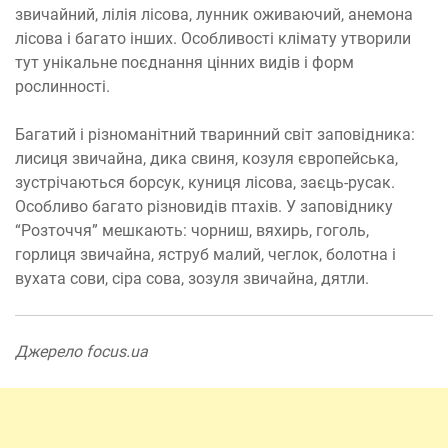
звичайний, лілія лісова, лунник оживаючий, анемона
лісова і багато інших. Особливості клімату утворили
тут унікальне поєднання цінних видів і форм
рослинності.
Багатий і різноманітний тваринний світ заповідника:
лисиця звичайна, дика свиня, козуля європейська,
зустрічаються борсук, куниця лісова, заєць-русак.
Особливо багато різновидів птахів. У заповіднику
“Розточчя” мешкають: чорниш, вяхирь, гоголь,
горлиця звичайна, яструб малий, чеглок, болотна і
вухата сови, сіра сова, зозуля звичайна, дятли.
Джерело focus.ua