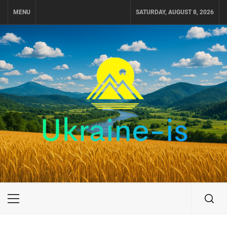
Skip
MENU
SATURDAY, AUGUST 8, 2026
to
content
UKRAINE-IS
ПОДОРОЖI ПО УКРАЇНІ
Primary
Menu