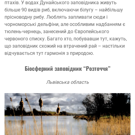
птахів. У водах Дунайського заповідника живуть
більше 90 видів риб, включаючи білугу – найбільшу
прісноводну рибу. Люблять запливати сюди і
чорноморські дельфіни, але особливим надбанням є
тюлень-чернець, занесений до Європейського
червоного списку. Багато хто, побувавши тут, кажуть,
що заповідник схожий на втрачений рай – настільки
відчувається тут гармонія з природою.
Біосферний заповідник “Розточчя”
Львівська область