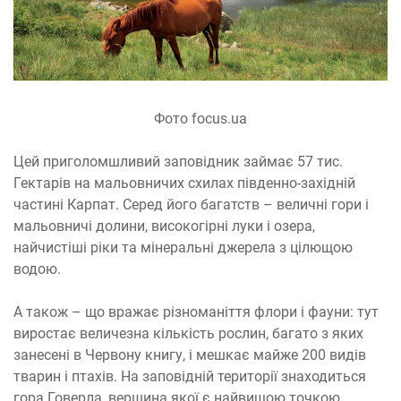
Фото focus.ua
Цей приголомшливий заповідник займає 57 тис.
Гектарів на мальовничих схилах південно-західній
частині Карпат. Серед його багатств – величні гори і
мальовничі долини, високогірні луки і озера,
найчистіші ріки та мінеральні джерела з цілющою
водою.
А також – що вражає різноманіття флори і фауни: тут
виростає величезна кількість рослин, багато з яких
занесені в Червону книгу, і мешкає майже 200 видів
тварин і птахів. На заповідній території знаходиться
гора Говерла, вершина якої є найвищою точкою