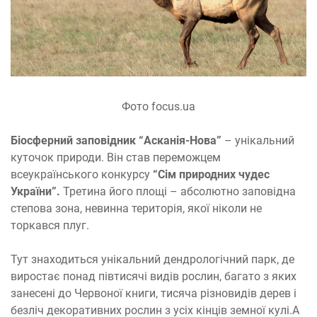
Фото focus.ua
Біосферний заповідник “Асканія-Нова”
– унікальний
куточок природи. Він став переможцем
всеукраїнського конкурсу
“Сім природних чудес
України”.
Третина його площі – абсолютно заповідна
степова зона, невинна територія, якої ніколи не
торкався плуг.
Тут знаходиться унікальний дендрологічний парк, де
виростає понад півтисячі видів рослин, багато з яких
занесені до Червоної книги, тисяча різновидів дерев і
безліч декоративних рослин з усіх кінців земної кулі.А