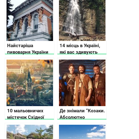
точно сподобаються
Найстаріша
14 місць в Україні,
пивоварня України
які вас здивують
або Історія містечка
Микулинці
10 мальовничих
Де знімали “Козаки.
містечок Східної
Абсолютно
Галичини, де варто
брехлива історія”.
побувати цієї осені
Топ-8
найпопулярніших