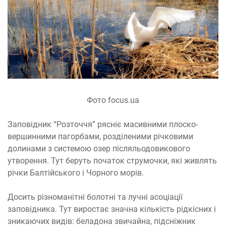
Фото focus.ua
Заповідник “Розточчя” рясніє масивними плоско-
вершинними пагорбами, розділеними річковими
долинами з системою озер післяльодовикового
утворення. Тут беруть початок струмочки, які живлять
річки Балтійського і Чорного морів.
Досить різноманітні болотні та лучні асоціації
заповідника. Тут виростає значна кількість рідкісних і
зникаючих видів: беладона звичайна, підсніжник