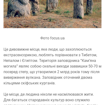
Фото focus.ua
Це дивовижне місце, яке люди, що захоплюються
екстрасенсорикою, люблять порівнювати з Тибетом,
Непалом і Єгиптом. Територія заповідника “Кам’яна
могила” являє собою скельні виходи заввишки 50-70 м
посеред степу, що утворилися 2 млрд років тому після
виверження вулкана. Заповідник оточений двома
кільцями скіфських курганів.
Це місце, де людина ніколи не насмілювався жити.
Для багатьох стародавніх культур воно служило