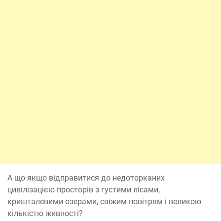
А що якщо відправитися до недоторканих
цивілізацією просторів з густими лісами,
кришталевими озерами, свіжим повітрям і великою
кількістю живності?