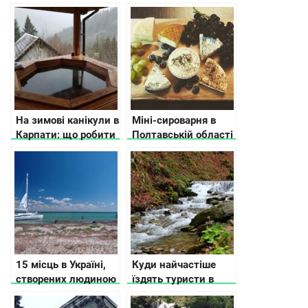
На зимові канікули в
Міні-сироварня в
Карпати: що робити
Полтавській області
з авторськими та
еко-продуктами
15 місць в Україні,
Куди найчастіше
створених людиною
їздять туристи в
та природою, які вам
Україні