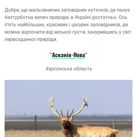
Добре, що мальовничих заповідних куточків, де панує
безтурботна велич природи, в Україні достатньо. Ось
п’ять найбільших, красивих і цікавих заповідників, де
можна відпочити від міської суєти, занурившись у світ
первозданної природи.
“
Асканія-Нова
“
Херсонська область