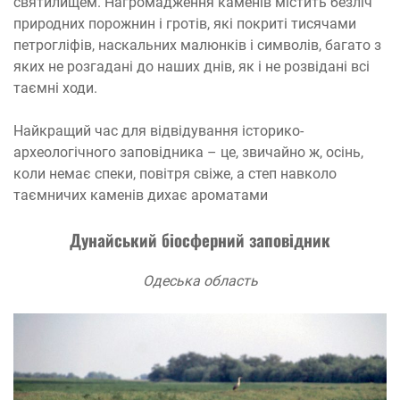
святилищем. Нагромадження каменів містить безліч
природних порожнин і гротів, які покриті тисячами
петрогліфів, наскальних малюнків і символів, багато з
яких не розгадані до наших днів, як і не розвідані всі
таємні ходи.
Найкращий час для відвідування історико-
археологічного заповідника – це, звичайно ж, осінь,
коли немає спеки, повітря свіже, а степ навколо
таємничих каменів дихає ароматами
Дунайський біосферний заповідник
Одеська область