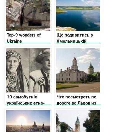
місць
Top-9 wonders of
Що подивитись в
Ukraine
Хмельницькій
області
10 самобутніх
Что посмотреть по
українських етно-
дороге во Львов из
груп
Киева