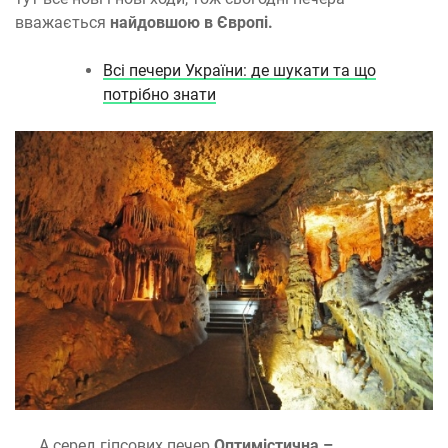
вважається
найдовшою в Європі.
Всі печери України: де шукати та що
потрібно знати
А серед гіпсових печер
Оптимістична –