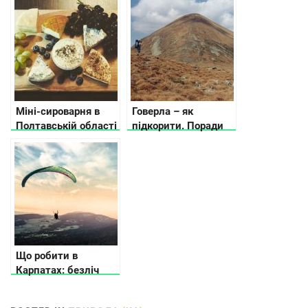
Міні-сироварня в
Говерла – як
Полтавській області
підкорити. Поради
з авторськими та
та рекомендації
еко-продуктами
Що робити в
Карпатах: безліч
ідей розваг для
кожного