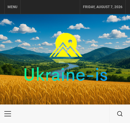
Skip
MENU
FRIDAY, AUGUST 7, 2026
to
content
UKRAINE-IS
ПОДОРОЖI ПО УКРАЇНІ
Primary
Menu