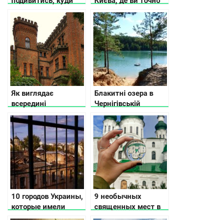
подивитись, куди
Києва, де ви точно
піти і де зупинитися
не засумуєте
в Хусті
Як виглядає
Блакитні озера в
всередині
Чернігівській
покинутий палац на
області
Черкащині (фото)
10 городов Украины,
9 необычных
которые имели
священных мест в
статус столицы
Украине