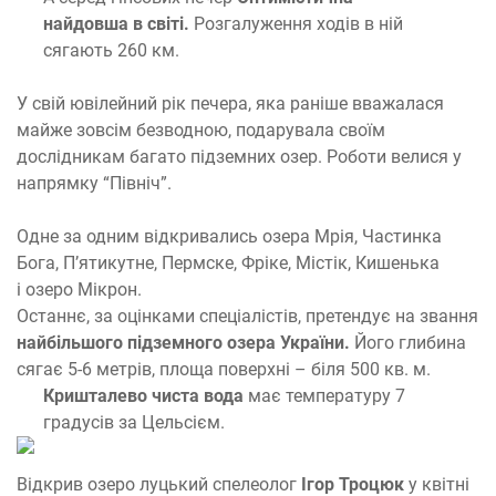
найдовша в світі.
Розгалуження ходів в ній
сягають 260 км.
У свій ювілейний рік печера, яка раніше вважалася
майже зовсім безводною, подарувала своїм
дослідникам багато підземних озер. Роботи велися у
напрямку “Північ”.
Одне за одним відкривались озера Мрія, Частинка
Бога, П’ятикутне, Пермске, Фріке, Містік, Кишенька
і озеро Мікрон.
Останнє, за оцінками спеціалістів, претендує на звання
найбільшого підземного озера України.
Його глибина
сягає 5-6 метрів, площа поверхні – біля 500 кв. м.
Кришталево чиста вода
має температуру 7
градусів за Цельсієм.
Відкрив озеро луцький спелеолог
Ігор Троцюк
у квітні