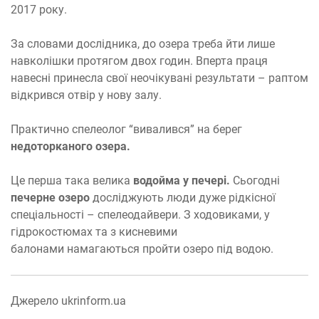
2017 року.
За словами дослідника, до озера треба йти лише
навколішки протягом двох годин. Вперта праця
навесні принесла свої неочікувані результати – раптом
відкрився отвір у нову залу.
Практично спелеолог “вивалився” на берег
недоторканого озера.
Це перша така велика
водойма у печері.
Сьогодні
печерне озеро
досліджують люди дуже рідкісної
спеціальності – спелеодайвери. З ходовиками, у
гідрокостюмах та з кисневими
балонами намагаються пройти озеро під водою.
Джерело ukrinform.ua