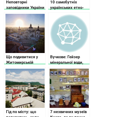
Неповторні
10 самобутніх
заповідники України
українських етно-
груп
Що подивитися у
Вучкове: Гейзер
Житомирській
мінеральної води,
області
пам’ятник бджолі та
найдовший міст
Гід по місту: що
7 незвичних музеїв