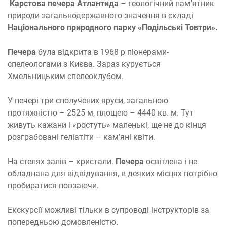
Карстова печера Атлантида
– геологічний пам’ятник
природи загальнодержавного значення в складі
Національного природного парку «Подільські Товтри».
Печера
була відкрита в 1968 р піонерами-
спелеологами з Києва. Зараз курується
Хмельницьким спелеоклубом.
У печері три сполучених яруси, загальною
протяжністю – 2525 м, площею – 4440 кв. м. Тут
живуть кажани і «ростуть» маленькі, ще не до кінця
розграбовані геліатіти – кам’яні квіти.
На стелях залів – кристали.
Печера
освітлена і не
обладнана для відвідування, в деяких місцях потрібно
пробиратися повзаючи.
Екскурсії можливі тільки в супроводі інструкторів за
попередньою домовленістю.