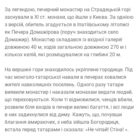
За легендою, печерний монастир на Страдецькій горі
заснували в XI ст. монахи, що йшли з Києва. За однією
з версій, обитель згадується в Іпатіївському літописі
як Печера Домажірова (поруч знаходиться село
Домажир). Монастир складався із вхідної галереї
довжиною 40 м, ходів загальною довжиною 270 м і
кількох келій, які розміщувалися на глибині 20 м.
На вершині гори знаходилось укріплене городище. Під
час монголо-татарської навали в печерах ховалися
жителі навколишніх поселень. Одного разу татари
виявили монастир і наказали монахам видати людей,
що переховуються. Коли ті відмовилися, ченців вбили,
розвели біля входів в печери великі багаття, і всі люди
в них задихнулися від диму. Кажуть, що, почувши
благання вмираючих, з неба зійшла Богородиця,
встала перед татарами і сказала: «Не чіпай! Стіна! ».