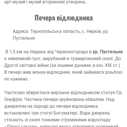
арт-музей і музей вторинних утворень.
Печера відлюдника
Адреса: Тернопільська область, с. Нирків, ур.
Пустельня
В 1,5 км на південь від Червоногорода в
ур. Пустельня
є невеликий грот, вирубаний в травертиновій скелі. До
Другої світової війни (за іншими даними, в кін. XIX ст.)
В печері жив монах-відлюдник, який займався різьбою
по каменю.
Частково збереглася вирізана відлюдником статуя Св.
Онуфрія. Частина печери зруйнована обвалом. Над
джерелом на підході до печери відлюдника
встановлені три статуї Богоматері. Води джерела
стікають зі скелі тонкими струменями водоспаду
«Дівочі сльози», навколо якого утворився особливий