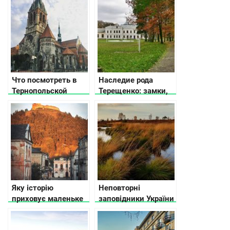
Что посмотреть в
Наследие рода
Тернопольской
Терещенко: замки,
области
усадьбы и родовые
поместья
Яку історію
Неповторні
приховує маленьке
заповідники України
містечко Кременець
на Тернопільщині