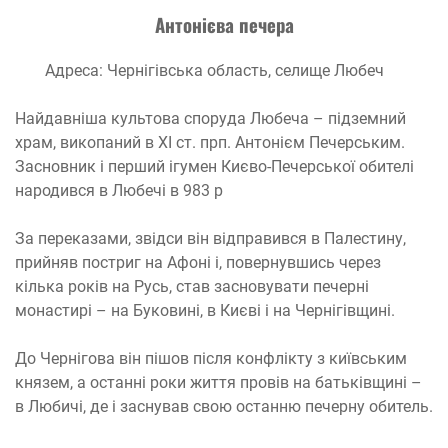
Антонієва печера
Адреса: Чернігівська область, селище Любеч
Найдавніша культова споруда Любеча – підземний
храм, викопаний в XI ст. прп. Антонієм Печерським.
Засновник і перший ігумен Києво-Печерської обителі
народився в Любечі в 983 р
За переказами, звідси він відправився в Палестину,
прийняв постриг на Афоні і, повернувшись через
кілька років на Русь, став засновувати печерні
монастирі – на Буковині, в Києві і на Чернігівщині.
До Чернігова він пішов після конфлікту з київським
князем, а останні роки життя провів на батьківщині –
в Любичі, де і заснував свою останню печерну обитель.