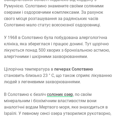
Румунією. Солотвино знамените своїми соляними
озерами і оздоровчими комплексами. За рахунок
свого місця розташування за радянських часів
Солотвино мало статус всесоюзної оздоровниці.
У 1968 в Солотвино була побудована алергологічна
клініка, яка збереглася і працює донині. Тут щорічно
лікуються понад 500 хворих з бронхіальною астмою,
алергічними і шкірними захворюваннями.
Цілорічна температура в
печерах Солотвино
становить близько 23 ° C, що також сприяє лікуванню
людей з легеневими захворюваннями.
В Солотвино є безліч
солоних озер
, по своїм
мінеральним і біохімічним властивостям вони
аналогічні водам Мертвого моря, яке знаходиться в
Ізраїлі. У певному сенсі озера утворилися рукотворно,