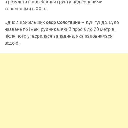
в результаті просідання ґрунту над соляними
копальнями в XX ст.
Одне з найбільших
озер Солотвино
– Кунігунда, було
назване по імені рудника, який просів до 20 метрів,
після чого утворилася западина, яка заповнилася
водою.