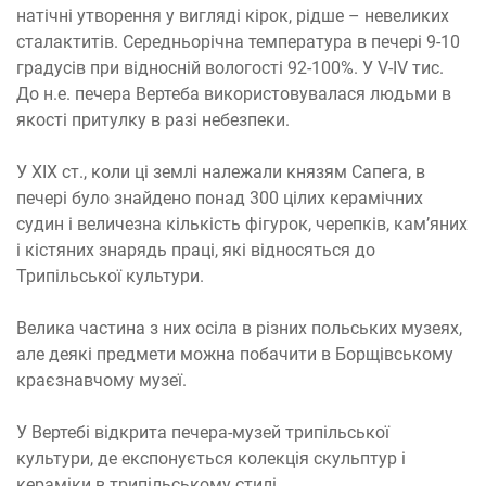
натічні утворення у вигляді кірок, рідше – невеликих
сталактитів. Середньорічна температура в печері 9-10
градусів при відносній вологості 92-100%. У V-IV тис.
До н.е. печера Вертеба використовувалася людьми в
якості притулку в разі небезпеки.
У XIX ст., коли ці землі належали князям Сапега, в
печері було знайдено понад 300 цілих керамічних
судин і величезна кількість фігурок, черепків, кам’яних
і кістяних знарядь праці, які відносяться до
Трипільської культури.
Велика частина з них осіла в різних польських музеях,
але деякі предмети можна побачити в Борщівському
краєзнавчому музеї.
У Вертебі відкрита печера-музей трипільської
культури, де експонується колекція скульптур і
кераміки в трипільському стилі.