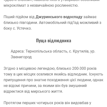
мікроклімат з незвичайною рослинністю.
Піший підйом від
Джуринського водоспаду
займає
близько півгодини. Автомобільний під’їзд можливий з
боку с. Устечко.
Пуща відлюдника
Адреса: Тернопільська область, с. Крутилів, ур.
Звенигород
Згідно з місцевою легендою, близько 200-300 років
тому в цих місцях оселився якийсь відлюдник. Існують
припущення про знатне походження цієї людини, однак
не відомі причини, за якими він був змушений
відректися від мирського життя.
Протягом перших чотирьох років він видовбав у