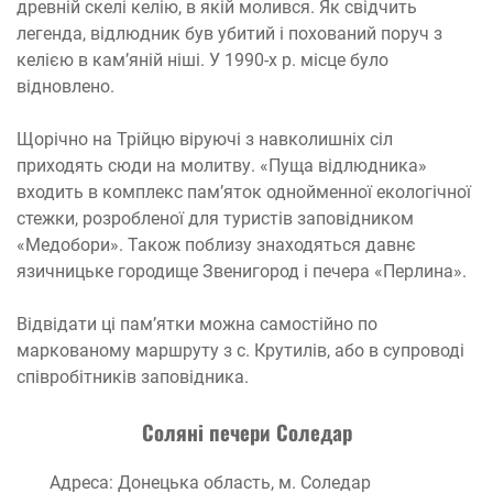
древній скелі келію, в якій молився. Як свідчить
легенда, відлюдник був убитий і похований поруч з
келією в кам’яній ніші. У 1990-х р. місце було
відновлено.
Щорічно на Трійцю віруючі з навколишніх сіл
приходять сюди на молитву. «Пуща відлюдника»
входить в комплекс пам’яток однойменної екологічної
стежки, розробленої для туристів заповідником
«Медобори». Також поблизу знаходяться давнє
язичницьке городище Звенигород і печера «Перлина».
Відвідати ці пам’ятки можна самостійно по
маркованому маршруту з с. Крутилів, або в супроводі
співробітників заповідника.
Соляні печери Соледар
Адреса: Донецька область, м. Соледар