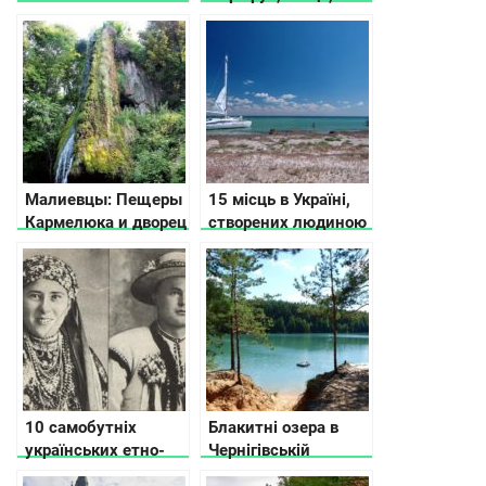
варто відвідати, де
поїсти і що
подивитися
Малиевцы: Пещеры
15 місць в Україні,
Кармелюка и дворец
створених людиною
Орловских
та природою, які вам
точно сподобаються
10 самобутніх
Блакитні озера в
українських етно-
Чернігівській
груп
області