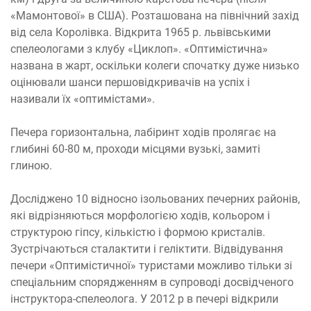
«Мамонтової» в США). Розташована на північний захід
від села Королівка. Відкрита 1965 р. львівськими
спелеологами з клубу «Циклоп». «Оптимістична»
названа в жарт, оскільки колеги спочатку дуже низько
оцінювали шанси першовідкривачів на успіх і
називали їх «оптимістами».
Печера горизонтальна, лабіринт ходів пролягає на
глибині 60-80 м, проходи місцями вузькі, замиті
глиною.
Досліджено 10 відносно ізольованих печерних районів,
які відрізняються морфологією ходів, кольором і
структурою гіпсу, кількістю і формою кристалів.
Зустрічаються сталактити і геліктити. Відвідування
печери «Оптимістичної» туристами можливо тільки зі
спеціальним спорядженням в супроводі досвідченого
інструктора-спелеолога. У 2012 р в печері відкрили