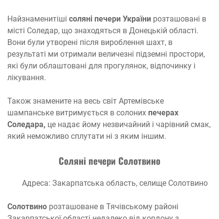
Найзнаменитіші
соляні печери України
розташовані в
місті Соледар, що знаходяться в Донецькій області.
Вони були утворені після вироблення шахт, в
результаті ми отримали величезні підземні простори,
які були облаштовані для прогулянок, відпочинку і
лікування.
Також знамените на весь світ Артемівське
шампанське витримується в солоних
печерах
Соледара,
це надає йому незвичайний і чарівний смак,
який неможливо сплутати ні з яким іншим.
Соляні печери Солотвино
Адреса: Закарпатська область, селище Солотвино
Солотвино
розташоване в Тячівському районі
Закарпатської області недалеко від кордону з