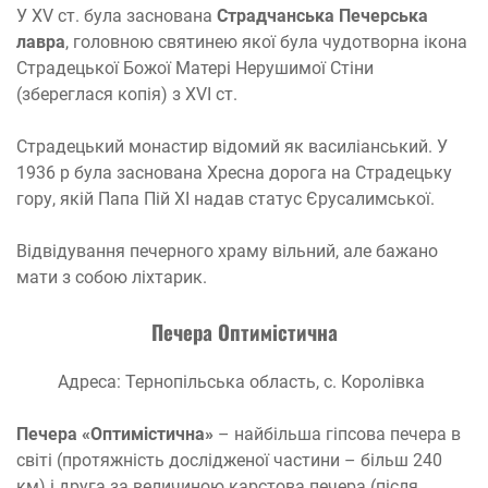
У XV ст. була заснована
Страдчанська Печерська
лавра
, головною святинею якої була чудотворна ікона
Страдецької Божої Матері Нерушимої Стіни
(збереглася копія) з XVI ст.
Страдецький монастир відомий як василіанський. У
1936 р була заснована Хресна дорога на Страдецьку
гору, якій Папа Пій XI надав статус Єрусалимської.
Відвідування печерного храму вільний, але бажано
мати з собою ліхтарик.
Печера Оптимістична
Адреса: Тернопільська область, с. Королівка
Печера «Оптимістична»
– найбільша гіпсова печера в
світі (протяжність дослідженої частини – більш 240
км) і друга за величиною карстова печера (після