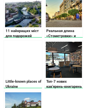
11 найкращих міст
Реальная длина
для подорожей
«Стометровки» и
Україною за версією
другие секреты
CNN
самой популярной
пешеходной зоны
Ивано-Франковска
Little-known places of
Топ-7 нових
Ukraine
кавʼярень-книгарень
в Києві