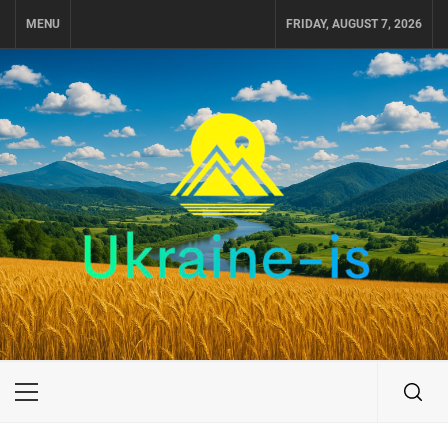
Skip
MENU
FRIDAY, AUGUST 7, 2026
to
content
UKRAINE-IS
ПОДОРОЖI ПО УКРАЇНІ
Primary
Menu