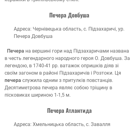
Печера Довбуша
Адреса: Чернівецька область, с. Підзахаричі, ур.
Печера Довбуша
Печера
на вершині гори над Підзахаричами названа
в честь легендарного народного героя О. Довбуша. За
легендою, в 1740-41 рр. ватажок опришків діяв зі
своїм загоном в районі Підзахаричів і Розтоки. Ця
печера
служила одним з притулків повстанців.
Десятиметрова печера являє собою тріщину в
пісковиках шириною 1-1,5 м.
Печера Атлантида
Адреса: Хмельницька область, с. Завалля