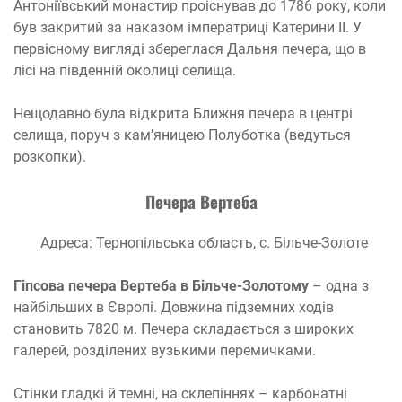
Антоніївський монастир проіснував до 1786 року, коли
був закритий за наказом імператриці Катерини II. У
первісному вигляді збереглася Дальня печера, що в
лісі на південній околиці селища.
Нещодавно була відкрита Ближня печера в центрі
селища, поруч з кам’яницею Полуботка (ведуться
розкопки).
Печера Вертеба
Адреса: Тернопільська область, с. Більче-Золоте
Гіпсова печера Вертеба в Більче-Золотому
– одна з
найбільших в Європі. Довжина підземних ходів
становить 7820 м. Печера складається з широких
галерей, розділених вузькими перемичками.
Стінки гладкі й темні, на склепіннях – карбонатні