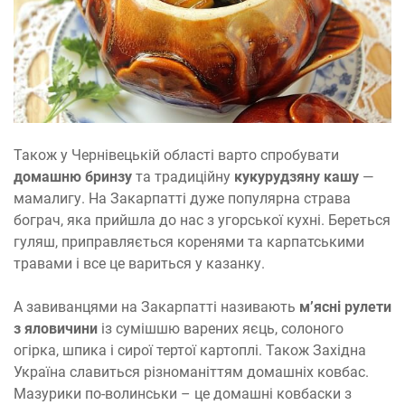
Також у Чернівецькій області варто спробувати
домашню бринзу
та традиційну
кукурудзяну кашу
—
мамалигу. На Закарпатті дуже популярна страва
бограч, яка прийшла до нас з угорської кухні. Береться
гуляш, приправляється коренями та карпатськими
травами і все це вариться у казанку.
А завиванцями на Закарпатті називають
м’ясні рулети
з яловичини
із сумішшю варених яєць, солоного
огірка, шпика і сирої тертої картоплі. Також Західна
Україна славиться різноманіттям домашніх ковбас.
Мазурики по-волинськи – це домашні ковбаски з