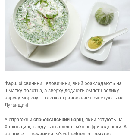
Фарш зі свинини і яловичини, який розкладають на
шматку полотна, а зверху додають омлет і велику
варену моркву — такою стравою вас почастують на
Луганщині.
У справжній
слобожанський борщ
, який готують на
Харківщині, кладуть квасолю і м’ясні фрикадельки. А
на друге – гречаники: м’ясні тефтелі з гречкою.