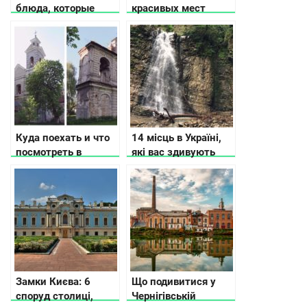
блюда, которые
красивых мест
обязательно нужно
Центральной
попробовать
Украины
Куда поехать и что
14 місць в Україні,
посмотреть в
які вас здивують
Волынской области
Замки Києва: 6
Що подивитися у
споруд столиці,
Чернігівській