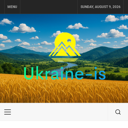
Skip
MENU
SUNDAY, AUGUST 9, 2026
to
content
UKRAINE-IS
ПОДОРОЖI ПО УКРАЇНІ
Primary
Menu