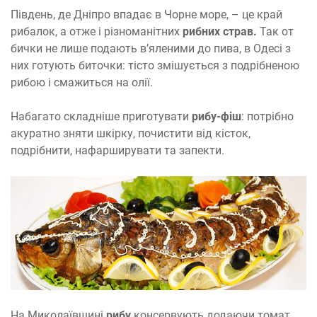
Південь, де Дніпро впадає в Чорне море, – це край
рибалок, а отже і різноманітних
рибних страв.
Так от
бички не лише подають в’яленими до пива, в Одесі з
них готують биточки: тісто змішується з подрібненою
рибою і смажиться на олії.
Набагато складніше приготувати
рибу-фіш
: потрібно
акуратно зняти шкірку, почистити від кісток,
подрібнити, нафарширувати та запекти.
На Миколаївщині
рибу
консервують додаючи томат