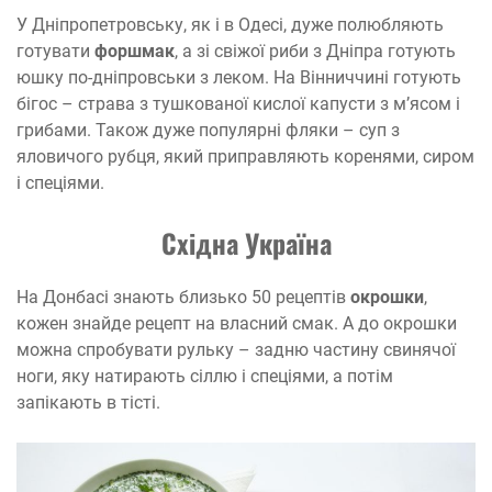
У Дніпропетровську, як і в Одесі, дуже полюбляють
готувати
форшмак
, а зі свіжої риби з Дніпра готують
юшку по-дніпровськи з леком. На Вінниччині готують
бігос – страва з тушкованої кислої капусти з м’ясом і
грибами. Також дуже популярні фляки – суп з
яловичого рубця, який приправляють коренями, сиром
і спеціями.
Східна Україна
На Донбасі знають близько 50 рецептів
окрошки
,
кожен знайде рецепт на власний смак. А до окрошки
можна спробувати рульку – задню частину свинячої
ноги, яку натирають сіллю і спеціями, а потім
запікають в тісті.