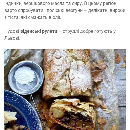
індички, вершкового масла та сиру. В цьому регіоні
варто спробувати і поліські вергуни – делікатні вироби
з тіста, які смажать в олії.
Чудові
віденські рулети
– струдлі добре готують у
Львові.