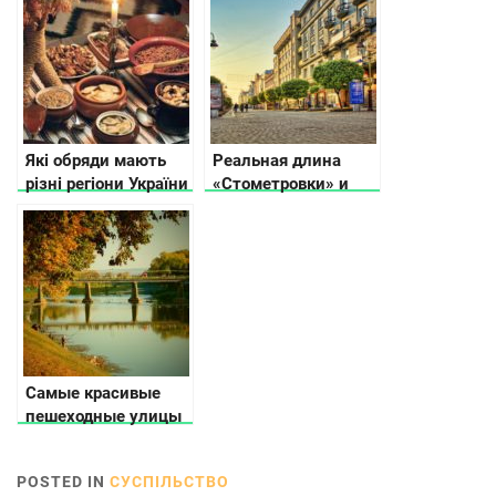
Які обряди мають
Реальная длина
різні регіони України
«Стометровки» и
на Різдво
другие секреты
самой популярной
пешеходной зоны
Ивано-Франковска
Самые красивые
пешеходные улицы
в разных городах
Украины
POSTED IN
СУСПІЛЬСТВО