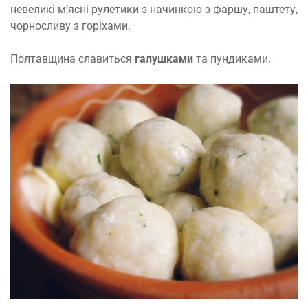
невеликі м’ясні рулетики з начинкою з фаршу, паштету,
чорносливу з горіхами.
Полтавщина славиться
галушками
та пундиками.