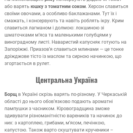
або варять
юшку з томатним соком
. Херсон славиться
своїми овочами, а особливо баклажанами. Тут їх і
смажать, і консервують та навіть роблять ікру. Крим
славиться лагманом і долмою: локшиною зі
шматочками м’яса та маленькими голубцями у
виноградному листі. Наваристий капусняк готують на
Запоріжжі. Приазов’я славиться млинами — це тонке
дріжджове тісто із маслом та сирною начинкою, що
згортається в рулет.
Центральна Україна
Борщ
в Україні скрізь варять по-різному. У Черкаській
області до нього обов’язково подають ароматні
пампушки з часником. Кіровоградщина зможе
здивувати різноманітністю вареників та начинок до
них: з картоплею, грибами, м’ясом, печінкою,
капустою. Також варто скуштувати крученики –