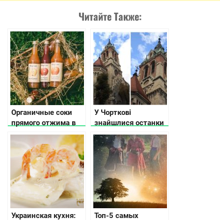
Читайте Также:
Органичные соки
У Чорткові
прямого отжима в
знайшлися останки
Украине
розстріляних під час
Другої Світової
вояків ОУН
Украинская кухня:
Топ-5 самых