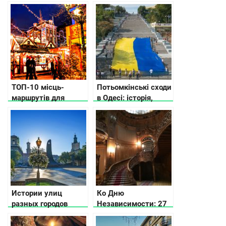
історії яких ви не
області
знали
ТОП-10 місць-
Потьомкінські сходи
маршрутів для
в Одесі: історія,
корпоративів, які ви
легенди, цікаві
ніколи не забудете
факти
Истории улиц
Ко Дню
разных городов
Независимости: 27
Украины. Часть 2
малоизвестных
жемчужин Украины