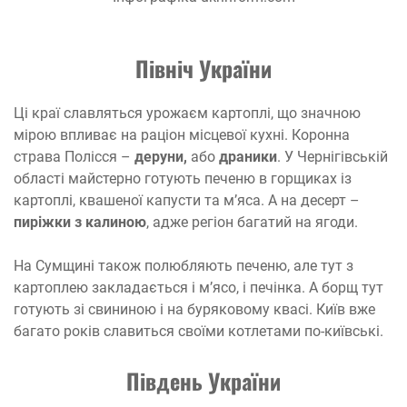
Північ України
Ці краї славляться урожаєм картоплі, що значною
мірою впливає на раціон місцевої кухні. Коронна
страва Полісся –
деруни,
або
драники
. У Чернігівській
області майстерно готують печеню в горщиках із
картоплі, квашеної капусти та м’яса. А на десерт –
пиріжки з калиною
, адже регіон багатий на ягоди.
На Сумщині також полюбляють печеню, але тут з
картоплею закладається і м’ясо, і печінка. А борщ тут
готують зі свининою і на буряковому квасі. Київ вже
багато років славиться своїми котлетами по-київські.
Південь України