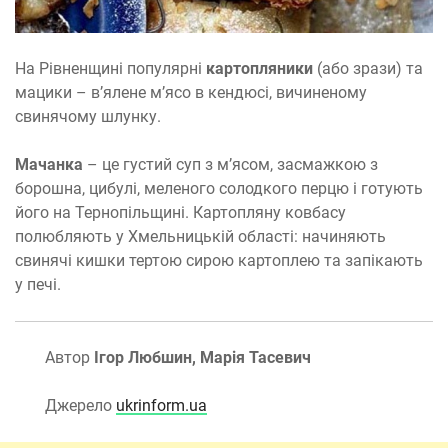
На Рівненщині популярні
картопляники
(або зрази) та
мацики – в’ялене м’ясо в кендюсі, вичиненому
свинячому шлунку.
Мачанка
– це густий суп з м’ясом, засмажкою з
борошна, цибулі, меленого солодкого перцю і готують
його на Тернопільщині. Картопляну ковбасу
полюбляють у Хмельницькій області: начиняють
свинячі кишки тертою сирою картоплею та запікають
у печі.
Автор
Ігор Любшин, Марія Тасевич
Джерело
ukrinform.ua