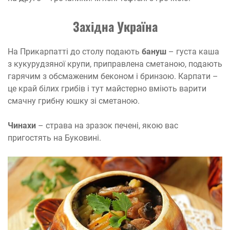
Західна Україна
На Прикарпатті до столу подають
бануш
– густа каша
з кукурудзяної крупи, приправлена сметаною, подають
гарячим з обсмаженим беконом і бринзою. Карпати –
це край білих грибів і тут майстерно вміють варити
смачну грибну юшку зі сметаною.
Чинахи
– страва на зразок печені, якою вас
пригостять на Буковині.