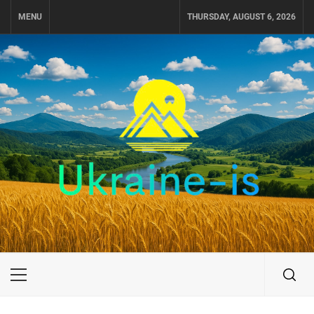
Skip
MENU
THURSDAY, AUGUST 6, 2026
to
content
UKRAINE-IS
ПУТЕШЕСТВИЕ ПО УКРАИНЕ
Primary
Menu