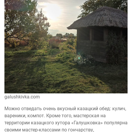
galushkivka.com
Можно отведать очень вкусный казацкий обед: кулич,
вареники, компот. Кроме того, мастерская на
территории казацкого хутора «Галушковка» популярна
своими мастер-классами по гончарству,