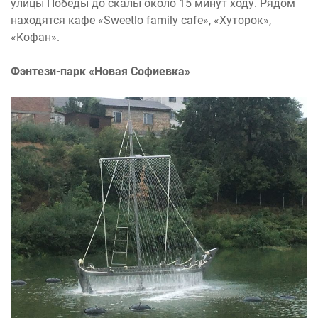
улицы Победы до скалы около 15 минут ходу. Рядом
находятся кафе «Sweetlo family cafe», «Хуторок»,
«Кофан».
Фэнтези-парк «Новая Софиевка»