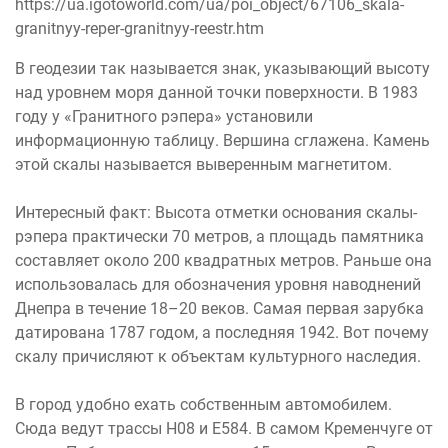
https://ua.igotoworld.com/ua/poi_object/67106_skala-
granitnyy-reper-granitnyy-reestr.htm
В геодезии так называется знак, указывающий высоту
над уровнем моря данной точки поверхности. В 1983
году у «Гранитного рэпера» установили
информационную таблицу. Вершина сглажена. Камень
этой скалы называется выверенным магнетитом.
Интересный факт: Высота отметки основания скалы-
рэпера практически 70 метров, а площадь памятника
составляет около 200 квадратных метров. Раньше она
использовалась для обозначения уровня наводнений
Днепра в течение 18–20 веков. Самая первая зарубка
датирована 1787 годом, а последняя 1942. Вот почему
скалу причисляют к объектам культурного наследия.
В город удобно ехать собственным автомобилем.
Сюда ведут трассы Н08 и Е584. В самом Кременчуге от