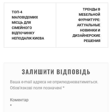
Навігація
ТРЕНДЫ В
ТОП-4
записів
МЕБЕЛЬНОЙ
МАЛОВІДОМИХ
ФУРНИТУРЕ:
МІСЦЬ ДЛЯ
АКТУАЛЬНЫЕ
СІМЕЙНОГО
НОВИНКИ И
ВІДПОЧИНКУ
ДИЗАЙНЕРСКИЕ
НЕПОДАЛІК КИЄВА
РЕШЕНИЯ
ЗАЛИШИТИ ВІДПОВІДЬ
Ваша e-mail адреса не оприлюднюватиметься.
Обов’язкові поля позначені
*
Коментар
*