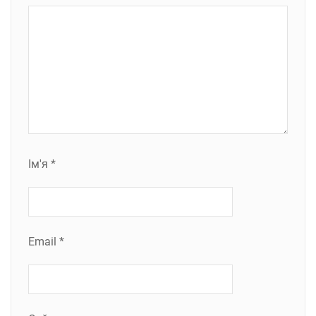
Ім'я
*
Email
*