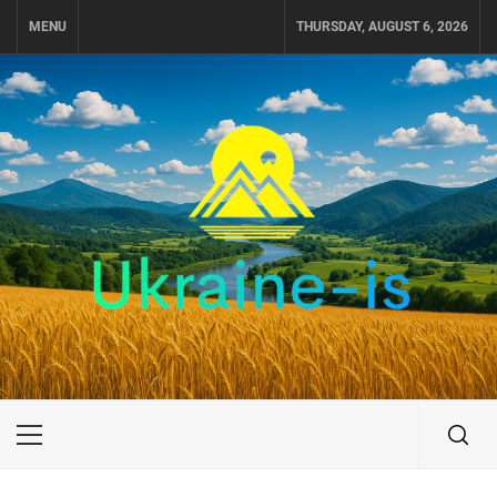
Skip
MENU
THURSDAY, AUGUST 6, 2026
to
content
UKRAINE-IS
ПОДОРОЖI ПО УКРАЇНІ
Primary
Menu