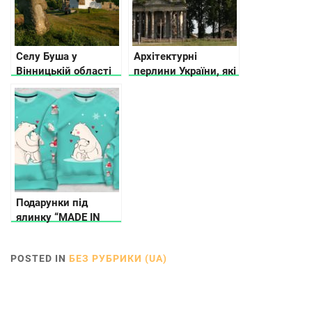
Селу Буша у
Архітектурні
Вінницькій області
перлини України, які
вже більше 500
знаходяться на межі
років: що ми про
руйнування
нього знаємо
Подарунки під
ялинку “MADE IN
UKRAINE”
POSTED IN
БЕЗ РУБРИКИ (UA)