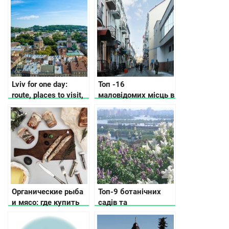
Lviv for one day:
Топ -16
route, places to visit,
маловідомих місць в
where to eat and what
Тернополі, що
to look
подивитись, куди
піти, де зупинитись
Органические рыба
Топ-9 ботанічних
и мясо: где купить
садів та
эко продукцию
ладшафтних парків
украинского
в Києві та поблизу