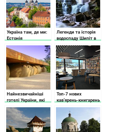
Україна там, де ми:
Легенди та історія
Естонія
водоспаду Шипіт в
Пилипці
Найнезвичайніші
Топ-7 нових
готелі України, які
кавʼярень-книгарень
вас вразять
в Києві