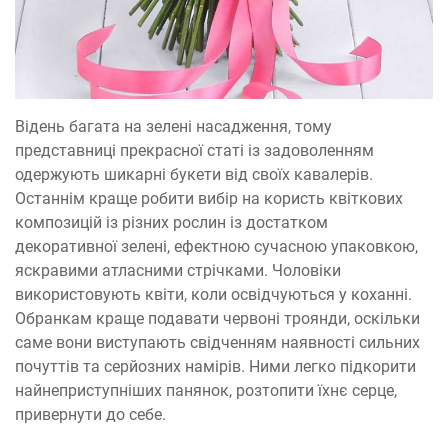
Відень багата на зелені насадження, тому
представниці прекрасної статі із задоволенням
одержують шикарні букети від своїх кавалерів.
Останнім краще робити вибір на користь квіткових
композицій із різних рослин із достатком
декоративної зелені, ефектною сучасною упаковкою,
яскравими атласними стрічками. Чоловіки
використовують квіти, коли освідчуються у коханні.
Обранкам краще подавати червоні троянди, оскільки
саме вони виступають свідченням наявності сильних
почуттів та серйозних намірів. Ними легко підкорити
найнеприступніших панянок, розтопити їхнє серце,
привернути до себе.