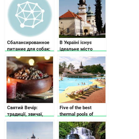
производства
Сбалансированное
В Україні існує
питание для собак:
ідеальне місто
как выбрать корм
Жовква
для разных
возрастов и пород
Святий Вечір:
Five of the best
традиції, звичаї,
thermal pools of
прикмети
Transcarpathia