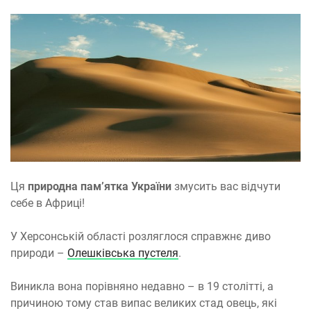
Ця
природна пам’ятка України
змусить вас відчути
себе в Африці!
У Херсонській області розляглося справжнє диво
природи –
Олешківська пустеля
.
Виникла вона порівняно недавно – в 19 столітті, а
причиною тому став випас великих стад овець, які