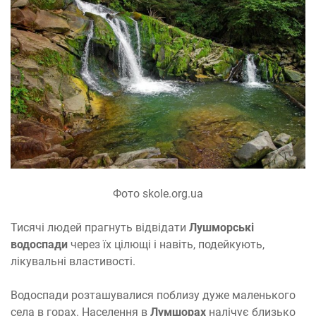
Фото skole.org.ua
Тисячі людей прагнуть відвідати
Лушморські
водоспади
через їх цілющі і навіть, подейкують,
лікувальні властивості.
Водоспади розташувалися поблизу дуже маленького
села в горах. Населення в
Лумшорах
налічує близько