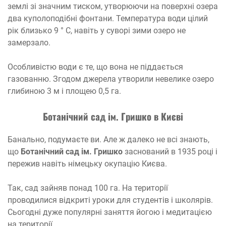
землі зі значним тиском, утворюючи на поверхні озера
два куполоподібні фонтани. Температура води цілий
рік близько 9 ° С, навіть у суворі зими озеро не
замерзало.
Особливістю води є те, що вона не піддається
газованню. Згодом джерела утворили невелике озеро
глибиною 3 м і площею 0,5 га.
Ботанічний сад ім. Гришко в Києві
Банально, подумаєте ви. Але ж далеко не всі знають,
що
Ботанічний сад ім. Гришко
заснований в 1935 році і
пережив навіть німецьку окупацію Києва.
Так, сад зайняв понад 100 га. На території
проводилися відкриті уроки для студентів і школярів.
Сьогодні дуже популярні заняття йогою і медитацією
на території.