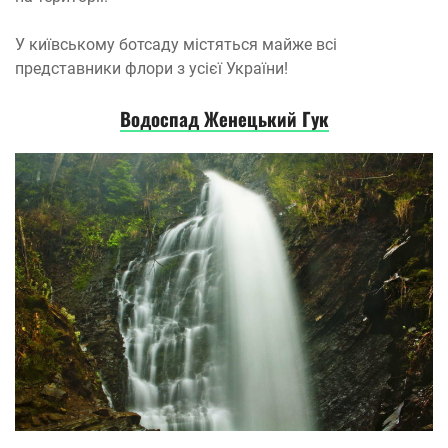
У київському ботсаду містяться майже всі
представники флори з усієї України!
Водоспад Женецький Гук