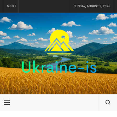
Skip
MENU
SUNDAY, AUGUST 9, 2026
to
content
UKRAINE-IS
ПОДОРОЖI ПО УКРАЇНІ
Primary
Menu