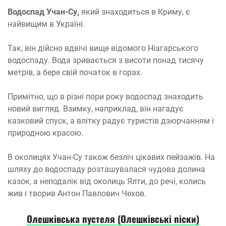
Водоспад Учан-Су,
який знаходиться в Криму, є
найвищим в Україні.
Так, він дійсно вдвічі вище відомого Ніагарського
водоспаду. Вода зривається з висоти понад тисячу
метрів, а бере свій початок в горах.
Примітно, що в різні пори року водоспад знаходить
новий вигляд. Взимку, наприклад, він нагадує
казковий спуск, а влітку радує туристів дзюрчанням і
природною красою.
В околицях Учан-Су також безліч цікавих пейзажів. На
шляху до водоспаду розташувалася чудова долина
казок, а неподалік від околиць Ялти, до речі, колись
жив і творив Антон Павлович Чехов.
Олешківська пустеля (Олешківські піски)