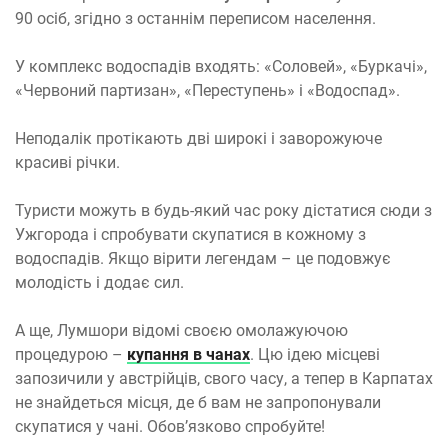
90 осіб, згідно з останнім переписом населення.
У комплекс водоспадів входять: «Соловей», «Буркачі»,
«Червоний партизан», «Переступень» і «Водоспад».
Неподалік протікають дві широкі і заворожуюче
красиві річки.
Туристи можуть в будь-який час року дістатися сюди з
Ужгорода і спробувати скупатися в кожному з
водоспадів. Якщо вірити легендам – це подовжує
молодість і додає сил.
А ще, Лумшори відомі своєю омолажуючою
процедурою –
купання в чанах
. Цю ідею місцеві
запозичили у австрійців, свого часу, а тепер в Карпатах
не знайдеться місця, де б вам не запропонували
скупатися у чані. Обов’язково спробуйте!