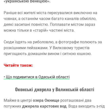
«українською Венецією».
Раніше всі жителі міста пересувалися виключно на
човнах, а останнім часом багато каналів обміліло,
деякі засипані повністю. Поплавати містом зараз
можна тільки в «старій» частині міста.
Сюди їздять на риболовлю, а фотографи полюють за
розкішними пейзажами. У Вилковому туристів
пригощають домашнім вином і ситною юшкою.
Читайте також:
• Що подивитися в Одеській області
Оконські джерела у Волинській області
Майже в центрі
озера Окнище
розташовані два
потужних
джерела карстових вод
. Вода виходить з-під