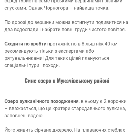
серед туристів саме гірськими вершинами і різкими
спусками. Однак Чорногора – найвища точка.
По дорозі до вершини можна встигнути подивитися на
два водоспади і набрати повні груди чистого повітря.
Сходити по хребту
протяжністю в більш ніж 40 км
рекомендують тільки з експертами або
рятувальниками! Для таких цілей плануються
спеціальні тури і походи.
Синє озеро в Мукачівському районі
Озеро вулканічного походження
, в ньому є 2 воронки
– вважається, що це кратери стародавнього вулкана,
заповнені водою.
Його живить сірчане джерело. На плаваючих стеблах