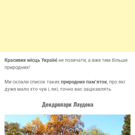
Красивих місць Україн
і
не позичати, а вже тим більше
природних!
Ми склали список таких
природних пам’яток
, про які
дуже мало хто чув і, які, точно вас зацікавлять.
Д
ендропарк Лаудона