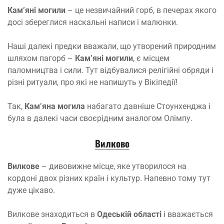
Кам’яні могили
– це незвичайний горб, в печерах якого
досі збереглися наскальні написи і малюнки.
Наші далекі предки вважали, що утворений природним
шляхом пагорб –
Кам’яні могили
, є місцем
паломництва і сили. Тут відбувалися релігійні обряди і
різні ритуали, про які не напишуть у Вікіпедії!
Так,
Кам’яна могила
набагато давніше Стоунхенджа і
була в далекі часи своєрідним аналогом Олімпу.
Вилково
Вилкове
– дивовижне місце, яке утворилося на
кордоні двох різних країн і культур. Напевно тому тут
дуже цікаво.
Вилкове знаходиться в
Одеській області
і вважається