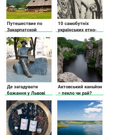
Путешествие по
10 самобутніх
Закарпатской
українських етно-
области: часть 2
груп
Де загадувати
Актовський каньйон
бажання у Львові
– пекло чи рай?