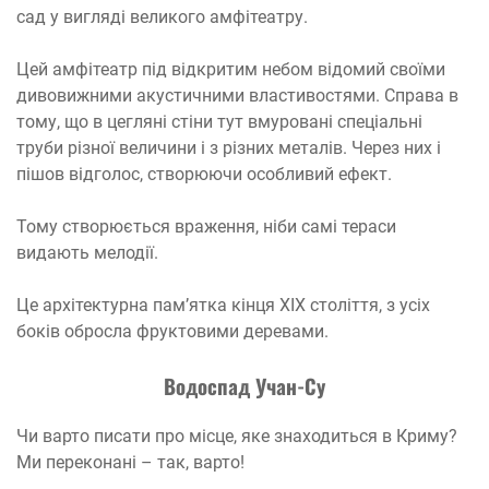
сад у вигляді великого амфітеатру.
Цей амфітеатр під відкритим небом відомий своїми
дивовижними акустичними властивостями. Справа в
тому, що в цегляні стіни тут вмуровані спеціальні
труби різної величини і з різних металів. Через них і
пішов відголос, створюючи особливий ефект.
Тому створюється враження, ніби самі тераси
видають мелодії.
Це архітектурна пам’ятка кінця XIX століття, з усіх
боків обросла фруктовими деревами.
Водоспад Учан-Су
Чи варто писати про місце, яке знаходиться в Криму?
Ми переконані – так, варто!