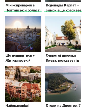
Міні-сироварня в
Водопады Карпат –
Полтавській області
зимой ещё красивее
з авторськими та
еко-продуктами
Що подивитися у
Секретні дворики
Житомирській
Києва: розказує гід
області
Найкрасивіші
Отели на Днестре: 7