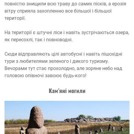
повністю знищили всю траву до самих пісків, а ерозія
вітру сприяла захопленню все більшої і більшої
території.
На території є штучні ліси і навіть зустрічаються озера,
як пересохлі, так і повноводні.
Сюди відправляють цілі автобусні і навіть пішохідні
тури з любителями зеленого і дикого туризму.
Вечорами тут стає прохолодно, але зоряне небо над
головою опівночі завоює будь-кого!
К
ам’яні могили