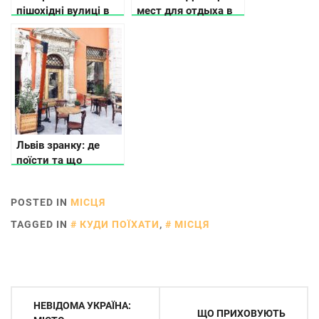
пішохідні вулиці в
мест для отдыха в
різних містах
Днестровском
України
каньоне
Львів зранку: де
поїсти та що
подивитись
POSTED IN
МІСЦЯ
TAGGED IN
КУДИ ПОЇХАТИ
,
МІСЦЯ
Навігація
НЕВІДОМА УКРАЇНА:
ЩО ПРИХОВУЮТЬ