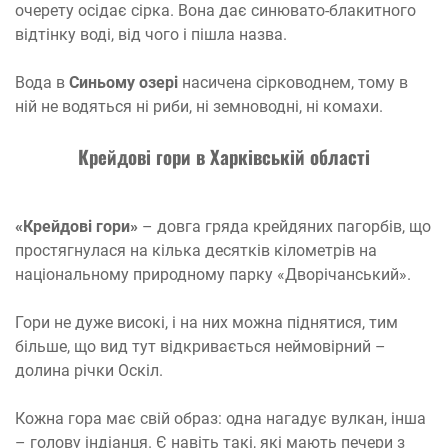
очерету осідає сірка. Вона дає синювато-блакитного
відтінку воді, від чого і пішла назва.
Вода в
Синьому озері
насичена сірководнем, тому в
ній не водяться ні риби, ні земноводні, ні комахи.
Крейдові гори в Харківській області
«Крейдові гори»
– довга гряда крейдяних пагорбів, що
простягнулася на кілька десятків кілометрів на
національному природному парку «Дворічанський».
Гори не дуже високі, і на них можна піднятися, тим
більше, що вид тут відкривається неймовірний –
долина річки Оскіл.
Кожна гора має свій образ: одна нагадує вулкан, інша
– голову індіанця. Є навіть такі, які мають печери з