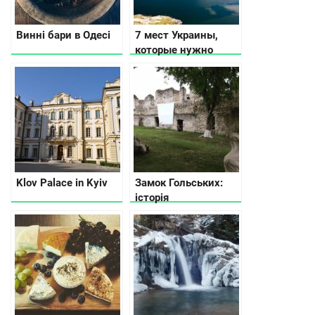
Винні бари в Одесі
7 мест Украины,
которые нужно
увидеть несмотря
ни на что
Klov Palace in Kyiv
Замок Гольських:
історія
Чортковського
замку