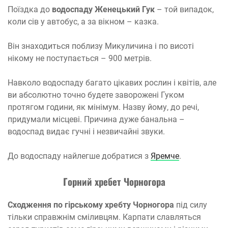
Поїздка до
водоспаду Женецький Гук
– той випадок,
коли сів у автобус, а за вікном – казка.
Він знаходиться поблизу Микуличина і по висоті
нікому не поступається – 900 метрів.
Навколо водоспаду багато цікавих рослин і квітів, але
ви абсолютно точно будете заворожені Гуком
протягом години, як мінімум. Назву йому, до речі,
придумали місцеві. Причина дуже банальна –
водоспад видає гучні і незвичайні звуки.
До водоспаду найлегше добратися з
Яремче
.
Горний хребет Чорногора
Сходження по гірському хребту Чорногора
під силу
тільки справжнім сміливцям. Карпати славляться