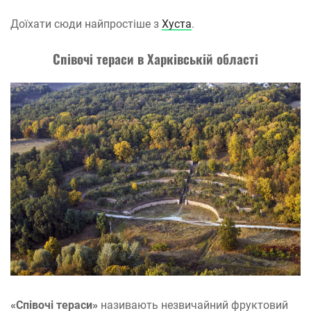
Доїхати сюди найпростіше з
Хуста
.
Співочі тераси в Харківській області
«Співочі тераси»
називають незвичайний фруктовий