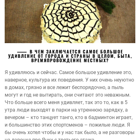
В ЧЕМ ЗАКЛЮЧАЕТСЯ САМОЕ БОЛЬШОЕ
УДИВЛЕНИЕ ОТ ГОРОДА И СТРАНЫ В ЦЕЛОМ, БЫТА,
ВРЕМЯПРОВОЖДЕНИЕ МЕСТНЫХ?
Я удивляюсь и сейчас. Самое большое удивление это,
наверное, культура их поведения. У них очень неуютно
в домах, грязно и все лежит беспорядочно, а пыль
могут и год не вытирать, они считают это неважным.
Что больше всего меня удивляет, так это то, как в 5
утра люди выходят в парки на утреннюю зарядку, а
вечером – кто танцует танго, кто в бадминтон играет,
и большинство этих спортсменов – пожилые люди. Я
бы очень хотел чтобы и у нас так было, а не разговоры
на лавочке про Янку с третьего этажа.