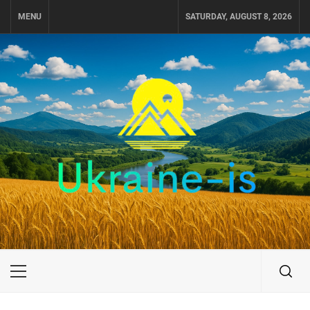
Skip
MENU
SATURDAY, AUGUST 8, 2026
to
content
UKRAINE-IS
ПУТЕШЕСТВИЕ ПО УКРАИНЕ
Primary
Menu