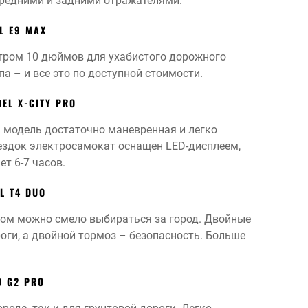
ередними и задними отражателями.
L E9 MAX
етром 10 дюймов для ухабистого дорожного
 – и все это по доступной стоимости.
EL X-CITY PRO
я модель достаточно маневренная и легко
ездок электросамокат оснащен LED-дисплеем,
т 6-7 часов.
L T4 DUO
ром можно смело выбираться за город. Двойные
оги, а двойной тормоз – безопасность. Больше
O G2 PRO