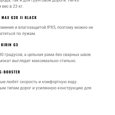
ода, так и для грунтовой дороги. Легко
вес в 23 кг.
 MAX G30 II BLACK
юминия и влагозащитой IPX5, поэтому можно не
катиться по лужам.
 KIRIN G3
0 градусов, а цельная рама без сварных швов
амокат выглядит максимально стильно.
G-BOOSTER
рые любят скорость и комфортную езду.
ым типам дорог и усиленную конструкцию для