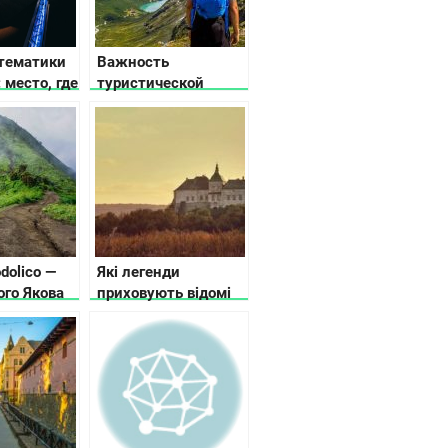
тематики
Важность
 место, где
туристической
ивают
страховки при
выезде за границу в
2022?
dolico —
Які легенди
ого Якова
приховують відомі
замки України