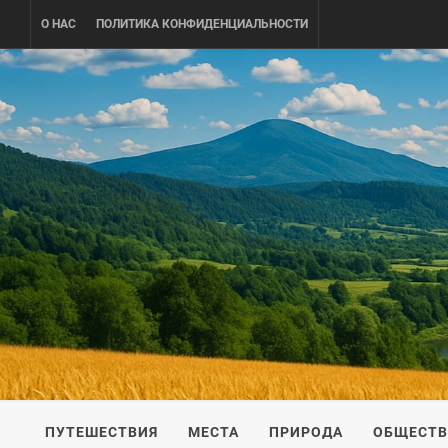
Skip
О НАС
ПОЛИТИКА КОНФИДЕНЦИАЛЬНОСТИ
to
content
UKRAINE-
ПУТЕШЕСТВИЕ ПО УКРАИНЕ
ПУТЕШЕСТВИЯ
МЕСТА
ПРИРОДА
ОБЩЕСТ