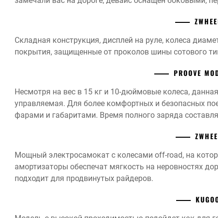
замечали вас на дороге, девайс оснащен боковыми, п
ZWHEE
Складная конструкция, дисплей на руле, колеса диам
покрытия, защищенные от проколов шины сотового типа
PROOVE MOD
Несмотря на вес в 15 кг и 10-дюймовые колеса, данна
управляемая. Для более комфортных и безопасных по
фарами и габаритами. Время полного заряда составляе
ZWHEE
Мощный электросамокат с колесами off-road, на кото
амортизаторы обеспечат мягкость на неровностях дор
подходит для продвинутых райдеров.
KUGO