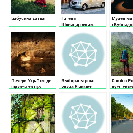
Бабусина хатка
Готель
Музей ма
Швейцарський.
«Кубоид»:
Вишуканість та
числа ож
стиль
Печери України: де
Выбираем ром:
Camino Po
шукати та що
какие бывают
путь свят
потрібно знати
разновидности и
вкусы