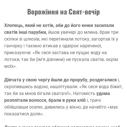
Ворожіння на Свят-вечір
Хлопець, який не хотів, аби до його юнки засилали
сватів інші парубки,
йшов увечері до млина, брав три
скіпки зі шлюзів, які перетинали лотоку, загортав їх у
ганчірку і таємно втикав у одвірок нареченої,
приказуючи: «Як сеся застава не пущає воду на
лотоки, так би (ім’я дівчини) не пускала сватів, окрім
моїх».
Дівчата у свою чергу йшли до прорубу, роздягалися
і,
скропившись водою, нашіптували: «Як сеся вода біжит,
так би за мнов бігали сватачі!». Натомість
удома
розплітали волосся, брали в руки хліб
і, тричі
обійшовши оселю, дивились у вікно, де начебто «має
показатися доля».