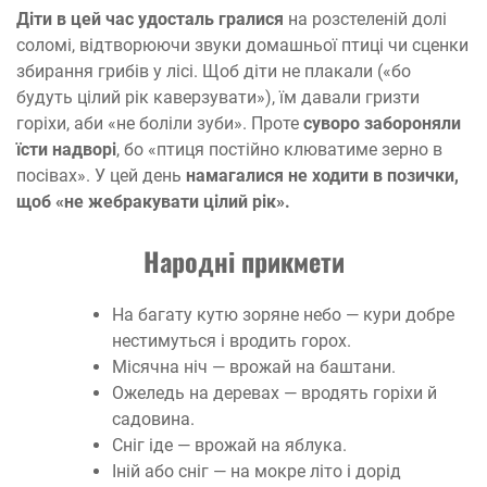
Діти в цей час удосталь гралися
на розстеленій долі
соломі, відтворюючи звуки домашньої птиці чи сценки
збирання грибів у лісі. Щоб діти не плакали («бо
будуть цілий рік каверзувати»), їм давали гризти
горіхи, аби «не боліли зуби». Проте
суворо забороняли
їсти надворі
, бо «птиця постійно клюватиме зерно в
посівах». У цей день
намагалися не ходити в позички,
щоб «не жебракувати цілий рік».
Народні прикмети
На багату кутю зоряне небо — кури добре
нестимуться і вродить горох.
Місячна ніч — врожай на баштани.
Ожеледь на деревах — вродять горіхи й
садовина.
Сніг іде — врожай на яблука.
Іній або сніг — на мокре літо і дорід