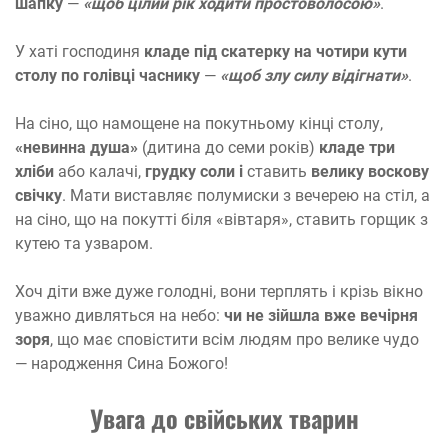
шапку
—
«щоб цілий рік ходити простоволосою»
.
У хаті господиня
кладе під скатерку на чотири кути
столу по голівці часнику
—
«щоб злу силу відігнати»
.
На сіно, що намощене на покутньому кінці столу,
«невинна душа»
(дитина до семи років)
кладе три
хліби
або калачі,
грудку соли і
ставить
велику воскову
свічку
. Мати виставляє полумиски з вечерею на стіл, а
на сіно, що на покутті біля «вівтаря», ставить горщик з
кутею та узваром.
Хоч діти вже дуже голодні, вони терплять і крізь вікно
уважно дивляться на небо:
чи не зійшла вже вечірня
зоря
, що має сповістити всім людям про велике чудо
— народження Сина Божого!
Увага до свійських тварин