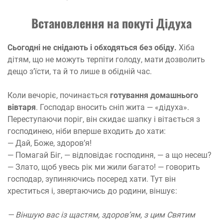
Встановлення на покуті Дідуха
Сьогодні не снідають і обходяться без обіду.
Хіба
дітям, що не можуть терпіти голоду, мати дозволить
дещо з’їсти, та й то лише в обідній час.
Коли вечоріє, починається
готування домашнього
вівтаря
. Господар вносить сніп жита — «дідуха».
Переступаючи поріг, він скидає шапку і вітається з
господинею, ніби вперше входить до хати:
— Дай, Боже, здоров’я!
— Помагай Біг, — відповідає господиня, — а що несеш?
— Злато, щоб увесь рік ми жили багато! — говорить
господар, зупиняючись посеред хати. Тут він
хреститься і, звертаючись до родини, віншує:
— Віншую вас із щастям, здоров’ям, з цим Святим