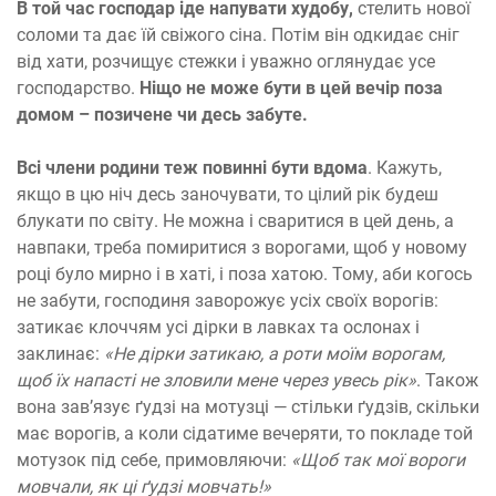
В той час господар іде напувати худобу,
стелить нової
соломи та дає їй свіжого сіна. Потім він одкидає сніг
від хати, розчищує стежки і уважно оглянудає усе
господарство.
Ніщо не може бути в цей вечір поза
домом – позичене чи десь забуте.
Всі члени родини теж повинні бути вдома
. Кажуть,
якщо в цю ніч десь заночувати, то цілий рік будеш
блукати по світу. Не можна і сваритися в цей день, а
навпаки, треба помиритися з ворогами, щоб у новому
році було мирно і в хаті, і поза хатою. Тому, аби когось
не забути, господиня заворожує усіх своїх ворогів:
затикає клоччям усі дірки в лавках та ослонах і
заклинає:
«Не дірки затикаю, а роти моїм ворогам,
щоб їх напасті не зловили мене через увесь рік»
. Також
вона зав’язує ґудзі на мотузці — стільки ґудзів, скільки
має ворогів, а коли сідатиме вечеряти, то покладе той
мотузок під себе, примовляючи:
«Щоб так мої вороги
мовчали, як ці ґудзі мовчать!»