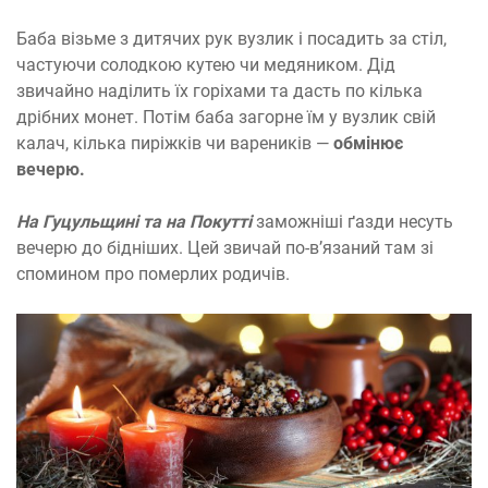
Баба візьме з дитячих рук вузлик і посадить за стіл,
частуючи солодкою кутею чи медяником. Дід
звичайно наділить їх горіхами та дасть по кілька
дрібних монет. Потім баба загорне їм у вузлик свій
калач, кілька пиріжків чи вареників —
обмінює
вечерю.
На Гуцульщині та на Покутті
заможніші ґазди несуть
вечерю до бідніших. Цей звичай по-в’язаний там зі
спомином про померлих родичів.