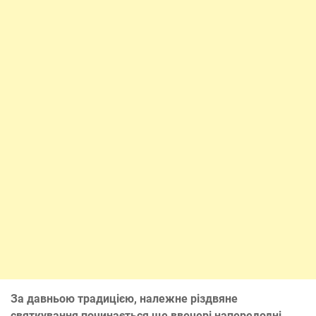
За давньою традицією, належне різдвяне
святкування починається ще ввечері напередодні