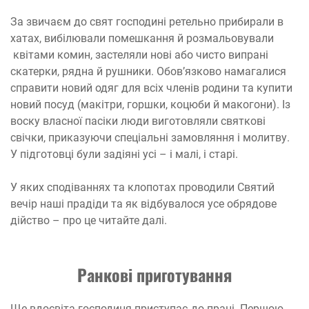
За звичаєм до свят господині ретельно прибирали в
хатах, вибілювали помешкання й розмальовували
квітами комин, застеляли нові або чисто випрані
скатерки, рядна й рушники. Обов’язково намагалися
справити новий одяг для всіх членів родини та купити
новий посуд (макітри, горшки, коцюби й макогони). Із
воску власної пасіки люди виготовляли святкові
свічки, приказуючи спеціальні замовляння і молитву.
У підготовці були задіяні усі – і малі, і старі.
У яких сподіваннях та клопотах проводили Святий
вечір наші прадіди та як відбувалося усе обрядове
дійство – про це читайте далі.
Ранкові приготування
Ще вдосвіта господиня приступає до праці. Першою