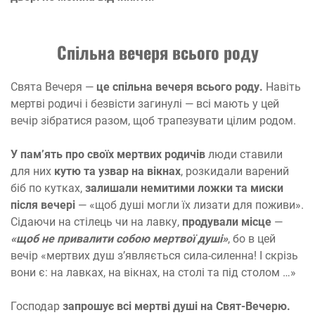
Спільна вечеря всього роду
Свята Вечеря —
це спільна вечеря всього роду.
Навіть
мертві родичі і безвісти загинулі — всі мають у цей
вечір зібратися разом, щоб трапезувати цілим родом.
У пам’ять про своїх мертвих родичів
люди ставили
для них
кутю та узвар на вікнах
, розкидали варений
біб по кутках,
залишали немитими ложки та миски
після вечері
— «щоб душі могли їх лизати для поживи».
Сідаючи на стілець чи на лавку,
продували місце
—
«щоб не привалити собою мертвої душі»
, бо в цей
вечір «мертвих душ з’являється сила-силенна! І скрізь
вони є: на лавках, на вікнах, на столі та під столом …»
Господар
запрошує всі мертві душі на Свят-Вечерю.