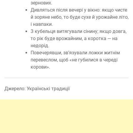
зернових.
Дивляться після вечері у вікно: якщо чисте
й зоряне небо, то буде сухе й урожайне літо,
і навпаки.
З кубельця витягували сінину; якщо довга,
то рік буде врожайним, а коротка — на
недорід.
Повечерявши, зв’язували ложки житнім
перевеслом, щоб «не губилися в череді
корови».
Джерело: Українські традиції