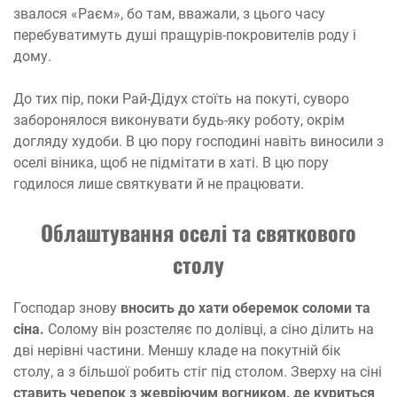
звалося «Раєм», бо там, вважали, з цього часу
перебуватимуть душі пращурів-покровителів роду і
дому.
До тих пір, поки Рай-Дідух стоїть на покуті, суворо
заборонялося виконувати будь-яку роботу, окрім
догляду худоби. В цю пору господині навіть виносили з
оселі віника, щоб не підмітати в хаті. В цю пору
годилося лише святкувати й не працювати.
Облаштування оселі та святкового
столу
Господар знову
вносить до хати оберемок соломи та
сіна.
Солому він розстеляє по долівці, а сіно ділить на
дві нерівні частини. Меншу кладе на покутній бік
столу, а з більшої робить стіг під столом. Зверху на сіні
ставить черепок з жевріючим вогником, де куриться