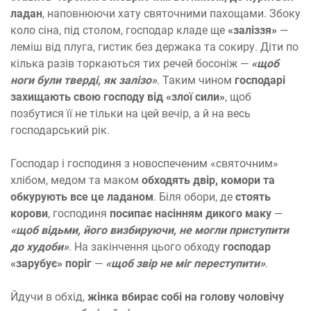
ладан
, наповнюючи хату святочними пахощами. Збоку
коло сіна, під столом, господар кладе ще
«заліззя»
—
леміш від плуга, гистик без держака та сокиру. Діти по
кілька разів торкаються тих речей босоніж —
«щоб
ноги були тверді, як залізо»
. Таким чином
господарі
захищають свою господу від «злої сили»
, щоб
позбутися її не тільки на цей вечір, а й на весь
господарський рік.
Господар і господиня з новоспеченим «святочним»
хлібом, медом та маком
обходять двір, комори та
обкурують все це ладаном
. Біля обори, де
стоять
корови
, господиня
посипає насінням дикого маку
—
«щоб відьми, його визбируючи, не могли приступити
до худоби»
. На закінчення цього обходу
господар
«зарубує» поріг
—
«щоб звір не міг переступити»
.
Йдучи в обхід,
жінка вбирає собі на голову чоловічу