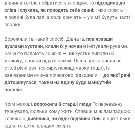
дівчина хотіла побратися з хлопцем, то
підходила до
хліва і слухала, як поводять себе свині:
тихо сплять —
в родині буде лад, а коли кричать — у сім’ї будуть часті
сварки.
Ворожили і в такий спосіб. Дівчата,
пов’язавши
вузлами хустини, клали їх у ночви
й імітували руками,
начебто палають збіжжя — чиї хустки випали на
долівку, ті юнки підуть заміж. Після цього клали на
столі різні речі (сокиру, ножиці, чарку тощо), із
зав’язаними очима почергово підходили —
до якої речі
доторкнулася, таким на вдачу буде майбутній
чоловік.
Крім молоді,
ворожили й старші люди
, їх переважну
турбувало, скільки кому жити. Ставши між лампадкою
і свічкою,
дивилися, чи буде подвійна тінь
; якщо тільки
одна, то це на швидку смерть.