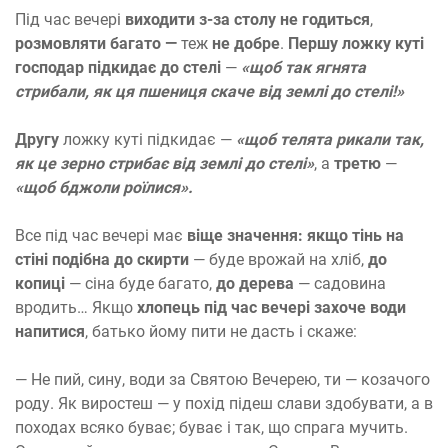
Під час вечері
виходити з-за столу не годиться
,
розмовляти багато —
теж
не добре
.
Першу ложку куті
господар підкидає до стелі
—
«щоб так ягнята
стрибали, як ця пшениця скаче від землі до стелі!»
Другу
ложку куті підкидає —
«щоб телята рикали так,
як це зерно стрибає від землі до стелі»
, а
третю
—
«щоб бджоли роїлися».
Все під час вечері має
віще значення:
якщо тінь на
стіні подібна до скирти
— буде врожай на хліб,
до
копиці
— сіна буде багато,
до дерева
— садовина
вродить… Якщо
хлопець під час вечері захоче води
напитися
, батько йому пити не дасть і скаже:
— Не пий, сину, води за Святою Вечерею, ти — козачого
роду. Як виростеш — у похід підеш слави здобувати, а в
походах всяко буває; буває і так, що спрага мучить.