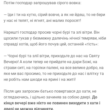
Потім господар запрошував сірого вовка:
— Іди і ти на кутю, сірий вовче, а як не йдеш, то не бери
у нас ні телят, ні ягнят, ані малих поросят!
Нарешті господар просив чорні бурі та злі вітри. Він
щосили гукав у безмежну далечінь нічної темряви, ніби
справді хотів, щоб його почув цей, останній «гість»:
— Чорні бурі та злії вітри, приходьте до нас на Святу
Вечерю! А коли тепер не прийдете на дари Божі, на
страви ситі, на горілки палені, на все велике добро, на
яке ми вас просимо, то не приходьте до нас і влітку та
не робіть нам шкоди на ярині і на житі!
Після цих запросин батько повертався до хати, не
оглядаючись, і щільно зачиняв за собою двері.
До
кінця вечері вже ніхто не повинен виходити з хати і
двері не можна відчиняти.