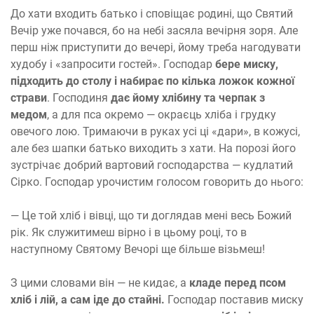
До хати входить батько і сповіщає родині, що Святий
Вечір уже почався, бо на небі засяла вечірня зоря. Але
перш ніж приступити до вечері, йому треба нагодувати
худобу і «запросити гостей». Господар
бере миску,
підходить до столу і набирає по кілька ложок кожної
страви
. Господиня
дає йому хлібину та черпак з
медом
, а для пса окремо — окраєць хліба і грудку
овечого лою. Тримаючи в руках усі ці «дари», в кожусі,
але без шапки батько виходить з хати. На порозі його
зустрічає добрий вартовий господарства — кудлатий
Сірко. Господар урочистим голосом говорить до нього:
— Це той хліб і вівці, що ти доглядав мені весь Божий
рік. Як служитимеш вірно і в цьому році, то в
наступному Святому Вечорі ще більше візьмеш!
З цими словами він — не кидає, а
кладе перед псом
хліб і лій, а сам іде до стайні.
Господар поставив миску