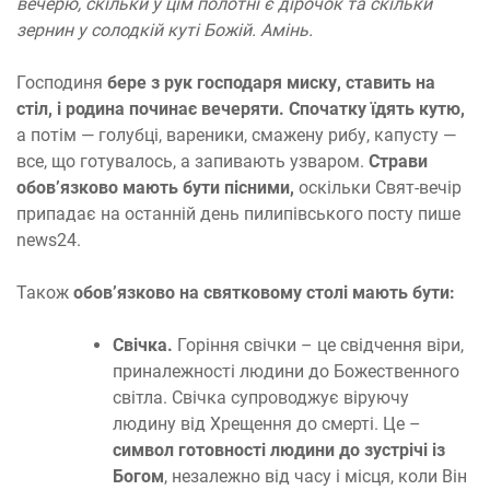
вечерю, скільки у цім полотні є дірочок та скільки
зернин у солодкій куті Божій. Амінь.
Господиня
бере з рук господаря миску, ставить на
стіл, і родина починає вечеряти.
Спочатку їдять кутю,
а потім — голубці, вареники, смажену рибу, капусту —
все, що готувалось, а запивають узваром.
Страви
обов’язково мають бути пісними,
оскільки Свят-вечір
припадає на останній день пилипівського посту пише
news24.
Також
обов’язково на святковому столі мають бути:
Свічка.
Горіння свічки – це свідчення віри,
приналежності людини до Божественного
світла. Свічка супроводжує віруючу
людину від Хрещення до смерті. Це –
символ готовності людини до зустрічі із
Богом
, незалежно від часу і місця, коли Він