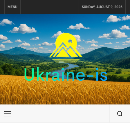
Skip
MENU
SUNDAY, AUGUST 9, 2026
to
content
UKRAINE-IS
ПУТЕШЕСТВИЕ ПО УКРАИНЕ
Primary
Menu