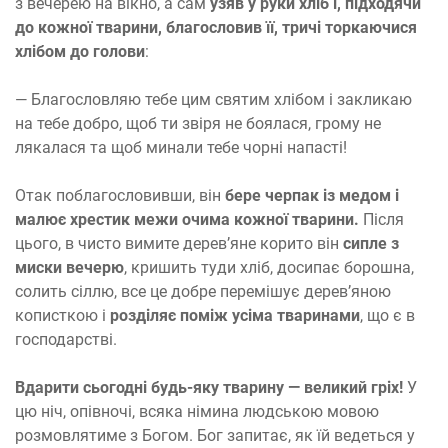
з вечерею на вікно, а сам
узяв у руки хліб і, підходячи
до кожної тварини, благословив її, тричі торкаючися
хлібом до голови
:
— Благословляю тебе цим святим хлібом і закликаю
на тебе добро, щоб ти звіря не боялася, грому не
лякалася та щоб минали тебе чорні напасті!
Отак поблагословивши, він
бере черпак із медом і
малює хрестик межи очима кожної тварини.
Після
цього, в чисто вимите дерев’яне корито він
сипле з
миски вечерю
, кришить туди хліб, досипає борошна,
солить сіллю, все це добре перемішує дерев’яною
кописткою і
розділяє поміж усіма тваринами
, що є в
господарстві.
Вдарити сьогодні будь-яку тварину — великий гріх!
У
цю ніч, опівночі, всяка німина людською мовою
розмовлятиме з Богом. Бог запитає, як їй ведеться у