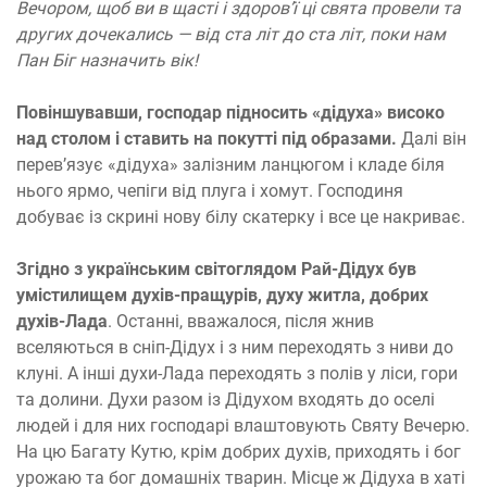
Вечором, щоб ви в щасті і здоров’ї ці свята провели та
других дочекались — від ста літ до ста літ, поки нам
Пан Біг назначить вік!
Повіншувавши, господар підносить «дідуха» високо
над столом і ставить на покутті під образами.
Далі він
перев’язує «дідуха» залізним ланцюгом і кладе біля
нього ярмо, чепіги від плуга і хомут. Господиня
добуває із скрині нову білу скатерку і все це накриває.
Згідно з українським світоглядом
Рай-Дідух був
умістилищем духів-пращурів, духу житла, добрих
духів-Лада
. Останні, вважалося, після жнив
вселяються в сніп-Дідух і з ним переходять з ниви до
клуні. А інші духи-Лада переходять з полів у ліси, гори
та долини. Духи разом із Дідухом входять до оселі
людей і для них господарі влаштовують Святу Вечерю.
На цю Багату Кутю, крім добрих духів, приходять і бог
урожаю та бог домашніх тварин. Місце ж Дідуха в хаті