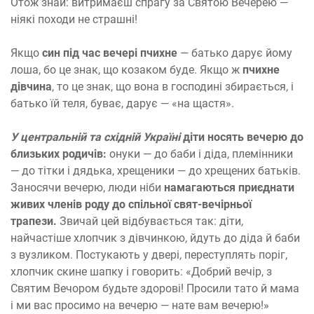
Отож знай: витримаєш спрагу за Святою Вечерею —
ніякі походи не страшні!
Якщо
син під час вечері пчихне
— батько дарує йому
лоша, бо це знак, що козаком буде. Якщо ж
пчихне
дівчина
, то це знак, що вона в господині збирається, і
батько їй теля, буває, дарує — «на щастя».
У центральній та східній Україні
діти носять вечерю до
близьких родичів:
онуки — до баби і діда, племінники
— до тітки і дядька, хрещеники — до хрещених батьків.
Заносячи вечерю, люди ніби
намагаються приєднати
живих членів роду до спільної свят-вечірньої
трапези.
Звичай цей відбувається так: діти,
найчастіше хлопчик з дівчинкою, йдуть до діда й баби
з вузликом. Постукають у двері, переступлять поріг,
хлопчик скине шапку і говорить: «Добрий вечір, з
Святим Вечором будьте здорові! Просили тато й мама
і ми вас просимо на вечерю — нате вам вечерю!»