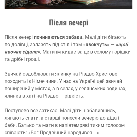
Після вечері
Після вечері
починаються забави.
Малі діти бігають
по долівці, залазять під стіл і там
«квокчуть» —
«щоб
квочки сідали».
Мати їм кидає за це в солому горішки
та дрібні гроші.
Звичай оздоблювати ялинку на Різдво Христове
походить із Німеччини. У нас на Україні цей звичай
поширений у містах, а в селах, у селянських родинах,
ялинка в хаті на Різдво — рідкість.
Поступово все затихає. Малі діти, набавившись,
лягають спати, а старші понесли вечерю до діда і
баби. Батько та мати в напівтемряві тихим голосом
співають: «Бог Предвічний народився …»