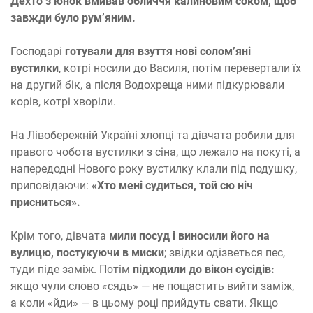
Дехто з юнок вмивав обличчя калиновим соком, щоб
завжди було рум’яним.
Господарі
готували для взуття нові солом’яні
вустилки
, котрі носили до Василя, потім перевертали їх
на другий бік, а після Водохреща ними підкурювали
корів, котрі хворіли.
На Лівобережній Україні хлопці та дівчата робили для
правого чобота вустилки з сіна, що лежало на покуті, а
напередодні Нового року вустилку клали під подушку,
приповідаючи:
«Хто мені судиться, той сю ніч
присниться».
Крім того, дівчата
мили посуд і виносили його на
вулицю, постукуючи в миски
; звідки одізветься пес,
туди піде заміж. Потім
підходили до вікон сусідів:
якщо чули слово «сядь» — не пощастить вийти заміж,
а коли «йди» — в цьому році прийдуть свати. Якщо