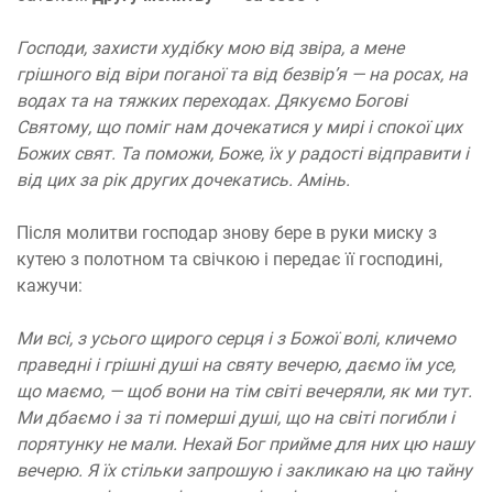
Господи, захисти худібку мою від звіра, а мене
грішного від віри поганої та від безвір’я — на росах, на
водах та на тяжких переходах. Дякуємо Богові
Святому, що поміг нам дочекатися у мирі і спокої цих
Божих свят. Та поможи, Боже, їх у радості відправити і
від цих за рік других дочекатись. Амінь.
Після молитви господар знову бере в руки миску з
кутею з полотном та свічкою і передає її господині,
кажучи:
Ми всі, з усього щирого серця і з Божої волі, кличемо
праведні і грішні душі на святу вечерю, даємо їм усе,
що маємо, — щоб вони на тім світі вечеряли, як ми тут.
Ми дбаємо і за ті померші душі, що на світі погибли і
порятунку не мали. Нехай Бог прийме для них цю нашу
вечерю. Я їх стільки запрошую і закликаю на цю тайну