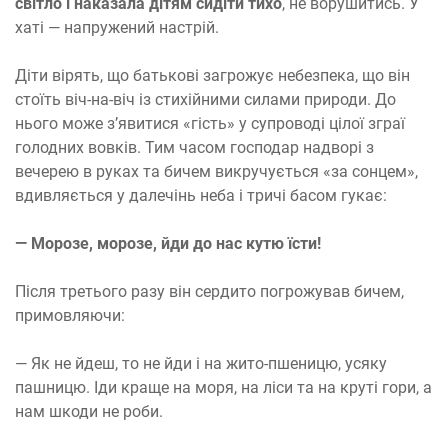
світло і наказала дітям сидіти тихо
, не ворушитись. У
хаті — напружений настрій.
Діти вірять, що батькові загрожує небезпека, що він
стоїть віч-на-віч із стихійними силами природи. До
нього може з’явитися «гість» у супроводі цілої зграї
голодних вовків. Тим часом господар надворі з
вечерею в руках та бичем викручується «за сонцем»,
вдивляється у далечінь неба і тричі басом гукає:
— Морозе, морозе, йди до нас кутю їсти!
Після третього разу він сердито погрожував бичем,
примовляючи:
— Як не йдеш, то не йди і на жито-пшеницю, усяку
пашницю. Іди краще на моря, на ліси та на круті гори, а
нам шкоди не роби.