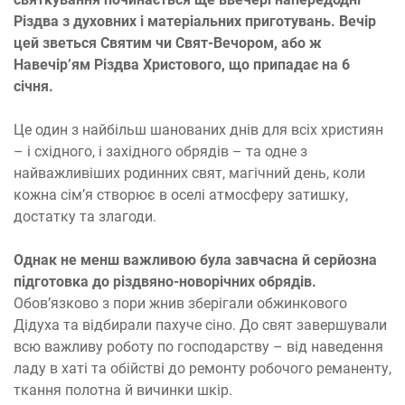
Різдва з духовних і матеріальних приготувань. Вечір
цей зветься Святим чи Свят-Вечором, або ж
Навечір’ям Різдва Христового, що припадає на 6
січня.
Це один з найбільш шанованих днів для всіх християн
– і східного, і західного обрядів – та одне з
найважливіших родинних свят, магічний день, коли
кожна сім’я створює в оселі атмосферу затишку,
достатку та злагоди.
Однак не менш важливою була завчасна й серйозна
підготовка до різдвяно-новорічних обрядів.
Обов’язково з пори жнив зберігали обжинкового
Дідуха та відбирали пахуче сіно. До свят завершували
всю важливу роботу по господарству – від наведення
ладу в хаті та обійстві до ремонту робочого реманенту,
ткання полотна й вичинки шкір.