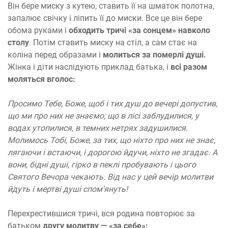
Він бере миску з кутею, ставить її на шматок полотна,
запалює свічку і ліпить її до миски. Все це він бере
обома руками і
обходить тричі «за сонцем» навколо
столу
. Потім ставить миску на стіл, а сам стає на
коліна перед образами і
молиться за померлі душі.
Жінка і діти наслідують приклад батька, і
всі разом
моляться вголос:
Просимо Тебе, Боже, щоб і тих душ до вечері допустив,
що ми про них не знаємо; що в лісі заблудилися, у
водах утопилися, в темних нетрях задушилися.
Молимось Тобі, Боже, за тих, що ніхто про них не знає,
лягаючи і встаючи, і дорогою йдучи, ніхто не згадає. А
вони, бідні душі, гірко в пеклі пробувають і цього
Святого Вечора чекають. Від нас у цей вечір молитви
йдуть і мертві душі спом’януть!
Перехрестившися тричі, вся родина повторює за
батьком
другу молитву — «за себе»: