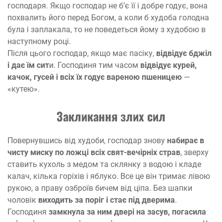
господаря. Якщо господар не б’є її і добре годує, вона
похвалить його перед Богом, а коли б худоба голодна
була і заплакала, то не поведеться йому з худобою в
наступному році.
Після цього господар, якщо має пасіку,
відвідує бджіл
і дає їм сит
и. Господиня тим часом
відвідує курей,
качок, гусей і всіх їх годує вареною пшеницею
—
«кутею».
Закликання злих сил
Повернувшись від худоби, господар знову
набирає в
чисту миску по ложці всіх свят-вечірніх страв
, зверху
ставить кухоль з медом та склянку з водою і кладе
калач, кілька горіхів і яблуко. Все це він тримає лівою
рукою, а праву озброїв бичем від ціпа. Без шапки
чоловік
виходить за поріг і стає під дверима
.
Господиня
замкнула за ним двері на засув, погасила