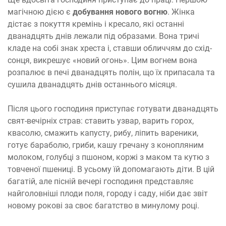
магічною дією є
добування нового вогню
. Жінка
дістає з покуття кремінь і кресало, які останні
дванадцять днів лежали під образами. Вона тричі
кладе на собі знак хреста і, ставши обличчям до схід-
сонця, викрешує «новий огонь». Цим вогнем вона
розпалює в печі дванадцять полін, що їх припасала та
сушила дванадцять днів останнього місяця.
Після цього господиня приступає готувати дванадцять
свят-вечірніх страв: ставить узвар, варить горох,
квасолю, смажить капусту, рибу, ліпить вареники,
готує бараболю, гриби, кашу гречану з конопляним
молоком, голубці з пшоном, коржі з маком та кутю з
товченої пшениці. В усьому їй допомагають діти. В цій
багатій, але пісній вечері господиня представляє
найголовніші плоди поля, городу і саду, ніби дає звіт
новому рокові за своє багатство в минулому році.