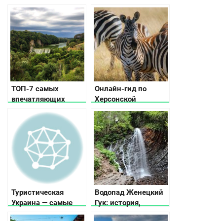
ТОП-7 самых
Онлайн-гид по
впечатляющих
Херсонской
каньонов Украины
области: что
посмотреть и куда
поехать
Туристическая
Водопад Женецкий
Украина — самые
Гук: история,
посещаемые места
легенда, фото и