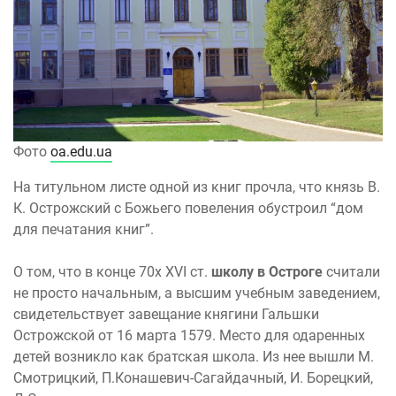
Фото
oa.edu.ua
На титульном листе одной из книг прочла, что князь В.
К. Острожский с Божьего повеления обустроил “дом
для печатания книг”.
О том, что в конце 70х XVI ст.
школу в Остроге
считали
не просто начальным, а высшим учебным заведением,
свидетельствует завещание княгини Гальшки
Острожской от 16 марта 1579. Место для одаренных
детей возникло как братская школа. Из нее вышли М.
Смотрицкий, П.Конашевич-Сагайдачный, И. Борецкий,