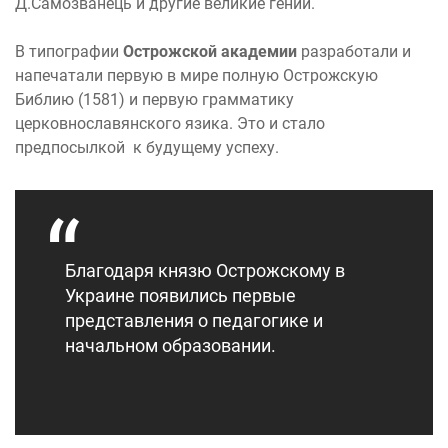
Д.Самозванець и другие великие гении.
В типографии
Острожской академии
разработали и
напечатали первую в мире полную Острожскую
Библию (1581) и первую грамматику
церковнославянского язика. Это и стало
предпосылкой к будущему успеху.
Благодаря князю Острожскому в
Украине появились первые
представления о педагогике и
начальном образовании.