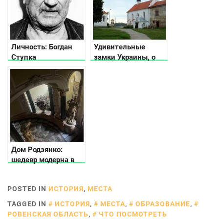
Личность: Богдан
Удивительные
Ступка
замки Украины, о
которых вы не
знали
Дом Родзянко:
шедевр модерна в
центре Киева
POSTED IN
ИСТОРИЯ
,
МЕСТА
TAGGED IN
ИСТОРИЯ
,
МЕСТА
,
ОБРАЗОВАНИЕ
,
РОВЕНСКАЯ ОБЛАСТЬ
,
ЧТО ПОСМОТРЕТЬ