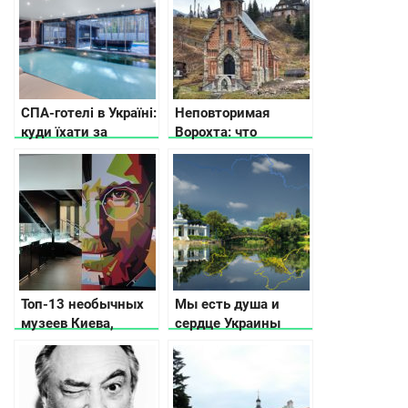
СПА-готелі в Україні:
Неповторимая
куди їхати за
Ворохта: что
релаксом
посмотреть и как
развлекаться
Топ-13 необычных
Мы есть душа и
музеев Киева,
сердце Украины
которые вас удивят