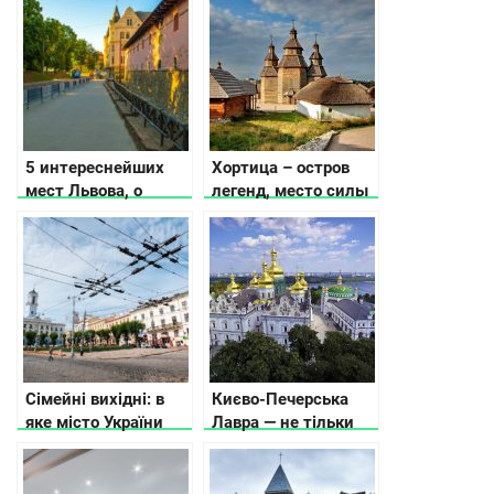
и выдающиеся
видео
памятки
5 интереснейших
Хортица – остров
мест Львова, о
легенд, место силы
которых не
и казацкой истории
расскажут
путеводители
Сімейні вихідні: в
Києво-Печерська
яке місто України
Лавра — не тільки
поїхати з дітьми
про релігію та
історію