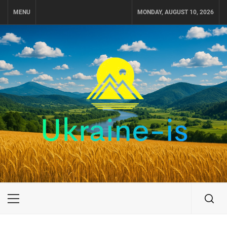
Skip
MENU
MONDAY, AUGUST 10, 2026
to
content
UKRAINE-IS
ПУТЕШЕСТВИЕ ПО УКРАИНЕ
Primary
Menu