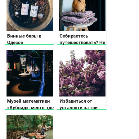
Винные бары в
Собираетесь
Одессе
путешествовать? Не
забудьте удобный
коврик для собаки!
Музей математики
Избавиться от
«Кубоид»: место, где
усталости за три
числа оживают
дня в Закарпатье:
релакс-тур на
майские праздники