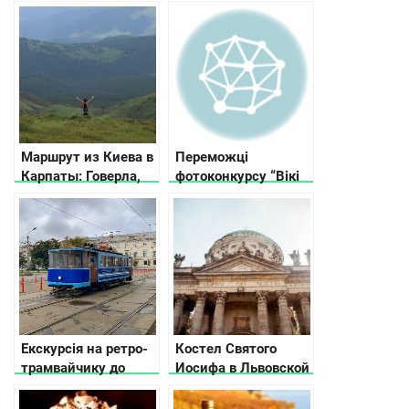
мифы и реальность!
пространство для
работы и
вдохновения
Маршрут из Киева в
Переможці
Карпаты: Говерла,
фотоконкурсу “Вікі
рафтинг и бассейн в
любить пам’ятки” в
горах
Україні
Екскурсія на ретро-
Костел Святого
трамвайчику до
Иосифа в Львовской
минулого й
области
сьогодення Києва