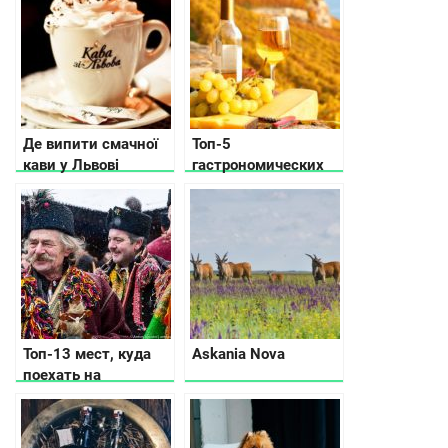
Де випити смачної
Топ-5
кави у Львові
гастрономических
направлений
Украины: вино, сыр
и драники
Топ-13 мест, куда
Askania Nova
поехать на
Рождество в
Украине