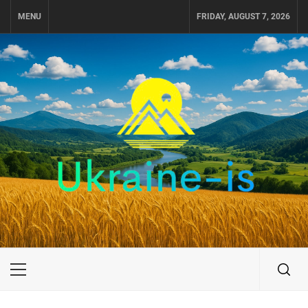
Skip
MENU
FRIDAY, AUGUST 7, 2026
to
content
UKRAINE-IS
ПУТЕШЕСТВИЕ ПО УКРАИНЕ
Primary
Menu