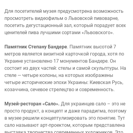
Для посетителей музея предусмотрена возможность
просмотреть видеофильм о Львовской пивоварне,
посетить дегустационный зал, который порадует всех
ценителей пива лучшими сортами «Львовского».
Памятник Степану Бандере
. Памятник высотой 7
метров является визитной карточкой города, хотя по
Украине установлено 17 монументов Бандере. Он
состоит из двух частей: стелы и самой скульптуры. На
стеле — четыре колоны, на которых изображены
четыре исторические эпохи Украины: Киевская Русь,
козаччина, сечевое стрелецтво и современность.
Музей-ресторан «Сало».
Для украинцев сало – это не
просто продукт, а концепт и даже парадигма, поэтому
в музее решили концептулизировать это понятие. Тут
сало называют арт-проектом, которым представлена
выставка творчества современных художников. Это