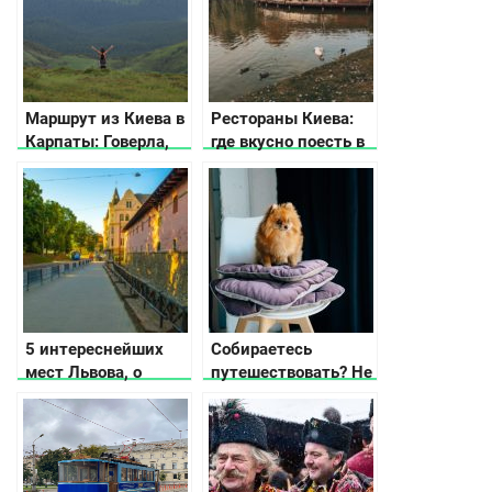
Маршрут из Киева в
Рестораны Киева:
Карпаты: Говерла,
где вкусно поесть в
рафтинг и бассейн в
столице Украины
горах
5 интереснейших
Собираетесь
мест Львова, о
путешествовать? Не
которых не
забудьте удобный
расскажут
коврик для собаки!
путеводители