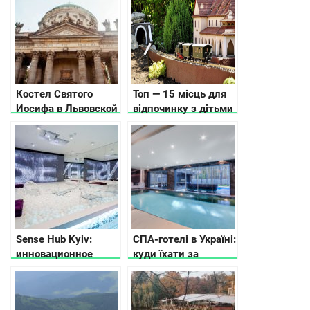
Костел Святого
Топ — 15 місць для
Иосифа в Львовской
відпочинку з дітьми
области
в Карпатах, куди
піти, що подивитись
Sense Hub Kyiv:
СПА-готелі в Україні:
инновационное
куди їхати за
пространство для
релаксом
работы и
вдохновения