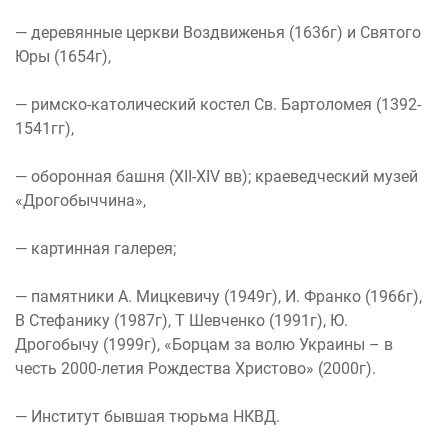
— деревянные церкви Воздвиженья (1636г) и Святого
Юры (1654г),
— римско-католический костел Св. Бартоломея (1392-
1541гг),
— оборонная башня (XII-XIV вв); краеведческий музей
«Дрогобыччина»,
— картинная галерея;
— памятники А. Мицкевичу (1949г), И. Франко (1966г),
В Стефанику (1987г), Т Шевченко (1991г), Ю.
Дрогобычу (1999г), «Борцам за волю Украины – в
честь 2000-летия Рождества Христово» (2000г).
— Институт бывшая тюрьма НКВД.