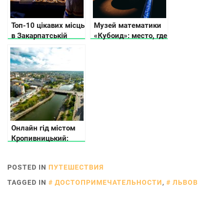
Топ-10 цікавих місць
Музей математики
в Закарпатській
«Кубоид»: место, где
області: для
числа оживают
бюджетного
відпочинку
Онлайн гід містом
Кропивницький:
куди піти та що
подивитися
POSTED IN
ПУТЕШЕСТВИЯ
TAGGED IN
ДОСТОПРИМЕЧАТЕЛЬНОСТИ
,
ЛЬВОВ