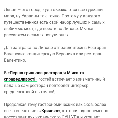
Львов — это город, куда съезжаются все гурманы
мира, ну Украины так точно! Поэтому у каждого
путешественника есть свой набор лучших и самых
любимых мест, где поесть во Львове. Мы же
расскажем о самых популярных.
Для завтрака во Львове отправляйтесь в Ресторан
Бачевских, кондитерскую Вероника или ресторан
Валентино.
В «
Перша грильова ресторацiя М’яса та
справедливостi»
гостей встречает харизматичный
палач, а сам ресторан повторяет интерьер
средневековой пыточной;
Продолжая тему гастрономических изысков, более
всего впечатляет
«
Криивка
»
, которая одновременно
воссоздает дух украинского ОУН УПА и угощает