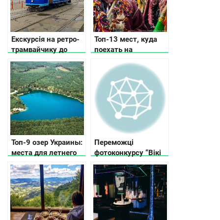
Екскурсія на ретро-
Топ-13 мест, куда
трамвайчику до
поехать на
минулого й
Рождество в
сьогодення Києва
Украине
Топ-9 озер Украины:
Переможці
места для летнего
фотоконкурсу “Вікі
отдыха у воды
любить пам’ятки” в
Україні