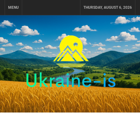
Skip
MENU
THURSDAY, AUGUST 6, 2026
to
content
UKRAINE-IS
ПУТЕШЕСТВИЕ ПО УКРАИНЕ