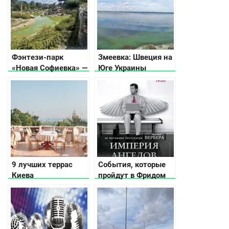
Фэнтези-парк
Змеевка: Швеция на
«Новая Софиевка» —
Юге Украины
место красоты и
гармонии
9 лучших террас
События, которые
Киева
пройдут в Фридом
холле в Киеве