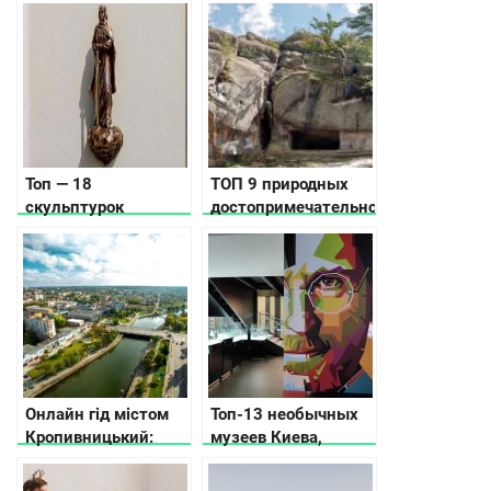
Топ — 18
ТОП 9 природных
скульптурок
достопримечательностей
проекта Шукай для
Украины
семейного квеста
Онлайн гід містом
Топ-13 необычных
Кропивницький:
музеев Киева,
куди піти та що
которые вас удивят
подивитися