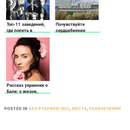
Топ-11 заведений,
Почувствуйте
где попеть в
сердцебиение
караоке?
Украины или
Почему нужно
посетить
Географический
центр Украины
Рассказ украинки о
Бали: о жизни,
особенностях, еде,
кофе и сувенирах
POSTED IN
БЕЗ РУБРИКИ (RU)
,
МЕСТА
,
РАЗВЛЕЧЕНИЯ