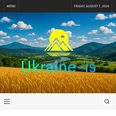
Skip
MENU
FRIDAY, AUGUST 7, 2026
to
content
UKRAINE-IS
ПУТЕШЕСТВИЕ ПО УКРАИНЕ
Primary
Menu