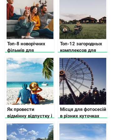
Топ-8 новорічних
Топ-12 загородных
фільмів для
комплексов для
сімейного перегляду
семейного отдыха
Як провести
Місця для фотосесій
відмінну відпустку і
в різних куточках
не витрачати
України, де має
великих грошей
сфотографуватись
кожен українець