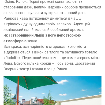
Осінь. Ранок. Перші промені сонця золотять
старовинні дахи, величні верхівки соборів прощаються
з ніччю, сонні вулички зустрічають новий день.
Ранкова кава потихеньку димиться в чашці,
зігріваючи душу одним своїм запахом. Адже цей
львівський напій має свій особливий аромат.
Як і
старовинний Львів з його неповторною
атмосферою
тепла.
Вся краса, вся чарівність стародавнього міста
відкриваються з вікон світлого та затишного готелю
«Rudolfo». Переконайтеся самі – це саме «серце» міста
Лева. Всього кілька кроків – і ось вони, царствений
Оперний театр і жвава площа Ринок.