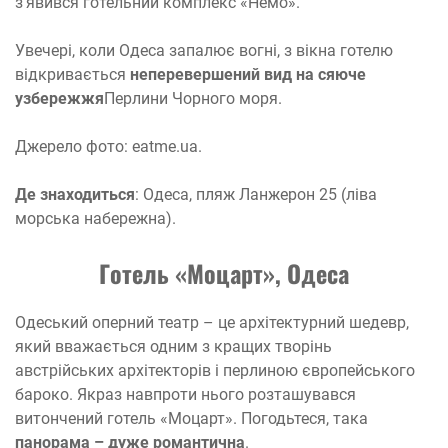
з’явився готельний комплекс «Немо».
Увечері, коли Одеса запалює вогні, з вікна готелю
відкривається
неперевершений вид на сяюче
узбережжя
Перлини Чорного моря.
Джерело фото: eatme.ua.
Де знаходиться
: Одеса, пляж Ланжерон 25 (ліва
морська набережна).
Готель «Моцарт», Одеса
Одеський оперний театр – це архітектурний шедевр,
який вважається одним з кращих творінь
австрійських архітекторів і перлиною європейського
бароко. Якраз навпроти нього розташувався
витончений готель «Моцарт». Погодьтеся, така
панорама – дуже романтична
.