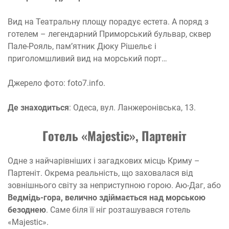
Вид на Театральну площу порадує естета. А поряд з
готелем – легендарний Приморський бульвар, сквер
Пале-Рояль, пам’ятник Дюку Рішельє і
приголомшливий вид на морський порт…
Джерело фото: foto7.info.
Де знаходиться
: Одеса, вул. Ланжеронівська, 13.
Готель «Majestic», Партеніт
Одне з найчарівніших і загадкових місць Криму –
Партеніт. Окрема реальність, що заховалася від
зовнішнього світу за неприступною горою. Аю-Даг, або
Ведмідь-гора, велично здіймається над морською
безоднею
. Саме біля її ніг розташувався готель
«Majestic».