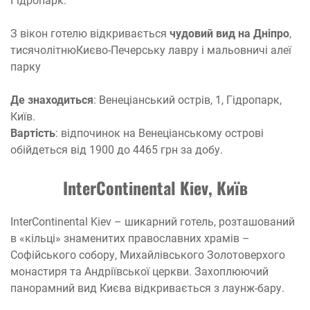
Гідропарк.
З вікон готелю відкривається
чудовий вид на Дніпро
,
тисячолітнюКиєво-Печерську лавру і мальовничі алеї
парку
Де знаходиться
: Венеціанський острів, 1, Гідропарк,
Київ.
Вартість
: відпочинок на Венеціанському острові
обійдеться від 1900 до 4465 грн за добу.
InterContinental Kiev, Київ
InterContinental Kiev – шикарний готель, розташований
в «кільці» знаменитих православних храмів –
Софійського собору, Михайлівського Золотоверхого
монастиря та Андріївської церкви. Захоплюючий
панорамний вид Києва відкривається з лаунж-бару.