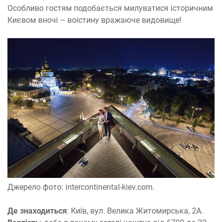
Особливо гостям подобається милуватися історичним
Києвом вночі – воістину вражаюче видовище!
Джерело фото: intercontinental-kiev.com.
Де знаходиться
: Київ, вул. Велика Житомирська, 2А.