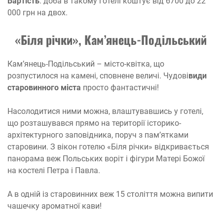
Вартість
: доба в такому готелі коштує від 6700 до 22
000 грн на двох.
«Біля річки», Кам’янець-Подільський
Кам’янець-Подільський – місто-квітка, що
розпустилося на камені, сповнене величі. Чудові
види
старовинного міста
просто фантастичні!
Насолодитися ними можна, влаштувавшись у готелі,
що розташувався прямо на території історико-
архітектурного заповідника, поруч з пам’ятками
старовини. З вікон готелю «Біля річки» відкривається
панорама веж Польських воріт і фігури Матері Божої
на костелі Петра і Павла.
А в одній із старовинних веж 15 століття можна випити
чашечку ароматної кави!