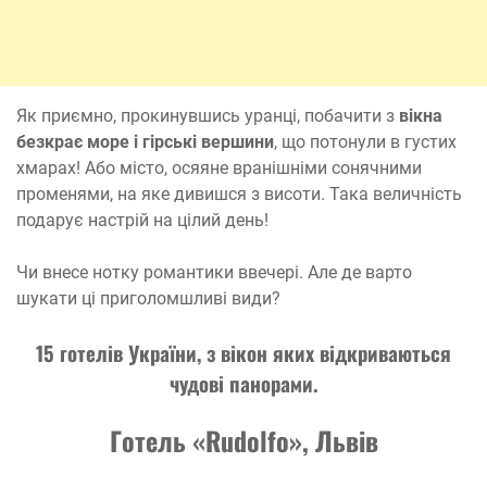
Як приємно, прокинувшись уранці, побачити з
вікна
безкрає море і гірські вершини
, що потонули в густих
хмарах! Або місто, осяяне вранішніми сонячними
променями, на яке дивишся з висоти. Така величність
подарує настрій на цілий день!
Чи внесе нотку романтики ввечері. Але де варто
шукати ці приголомшливі види?
15 готелів України, з вікон яких відкриваються
чудові панорами.
Готель «Rudolfo», Львів