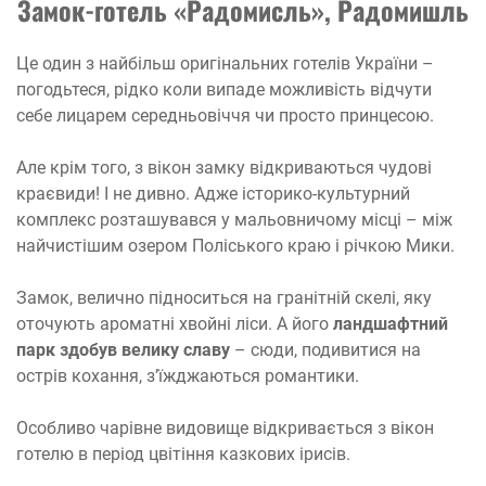
Замок-готель «Радомисль», Радомишль
Це один з найбільш оригінальних готелів України –
погодьтеся, рідко коли випаде можливість відчути
себе лицарем середньовіччя чи просто принцесою.
Але крім того, з вікон замку відкриваються чудові
краєвиди! І не дивно. Адже історико-культурний
комплекс розташувався у мальовничому місці – між
найчистішим озером Поліського краю і річкою Мики.
Замок, велично підноситься на гранітній скелі, яку
оточують ароматні хвойні ліси. А його
ландшафтний
парк здобув велику славу
– сюди, подивитися на
острів кохання, з’їжджаються романтики.
Особливо чарівне видовище відкривається з вікон
готелю в період цвітіння казкових ірисів.