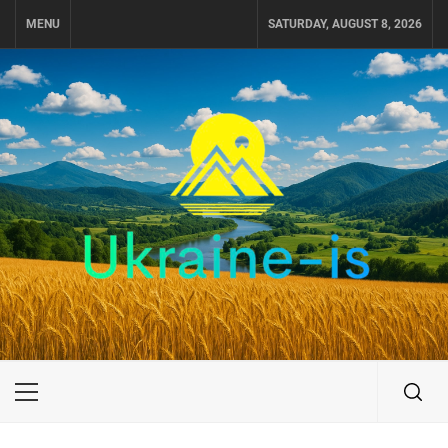
Skip
MENU
SATURDAY, AUGUST 8, 2026
to
content
UKRAINE-IS
ПУТЕШЕСТВИЕ ПО УКРАИНЕ
Primary
Menu