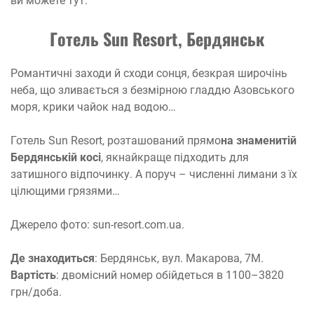
ви можете тут.
Готель Sun Resort, Бердянськ
Романтичні заходи й сходи сонця, безкрая широчінь
неба, що зливається з безмірною гладдю Азовського
моря, крики чайок над водою…
Готель Sun Resort, розташований прямо
на знаменитій
Бердянській косі
, якнайкраще підходить для
затишного відпочинку. А поруч – численні лимани з їх
цілющими грязями…
Джерело фото: sun-resort.com.ua.
Де знаходиться
: Бердянськ, вул. Макарова, 7М.
Вартість
: двомісний номер обійдеться в 1100–3820
грн/доба.