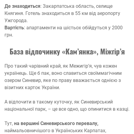
Де знаходиться
: Закарпатська область, селище
Княгиня. Готель знаходиться в 55 км від аеропорту
Ужгорода.
Вартість
: апартаменти на шістьох обійдуться у 2000
грн.
База відпочинку «Кам’янка», Міжгір’я
Про такий чарівний край, як Межигір’я, чув кожен
українець. Ще б пак, воно славиться своїммагічним
озером Синевир, яке по праву вважається однією з
візитних карток України.
А відпочити в такому куточку, як Синевирський
національної парк, – це все одно, що опинитися в казці.
Тут,
на вершині Синевирського перевалу,
наймальовничішого в Українських Карпатах,