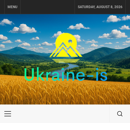
Skip
MENU
SATURDAY, AUGUST 8, 2026
to
content
UKRAINE-IS
ПОДОРОЖI ПО УКРАЇНІ
Primary
Menu