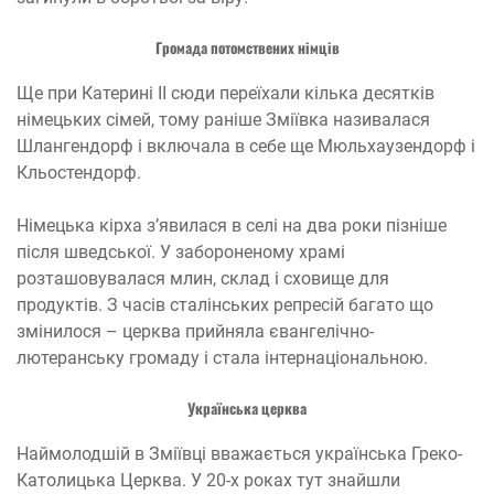
Громада потомствених німців
Ще при Катерині II сюди переїхали кілька десятків
німецьких сімей, тому раніше Зміївка називалася
Шлангендорф і включала в себе ще Мюльхаузендорф і
Кльостендорф.
Німецька кірха з’явилася в селі на два роки пізніше
після шведської. У забороненому храмі
розташовувалася млин, склад і сховище для
продуктів. З часів сталінських репресій багато що
змінилося – церква прийняла євангелічно-
лютеранську громаду і стала інтернаціональною.
Українська церква
Наймолодшій в Зміївці вважається українська Греко-
Католицька Церква. У 20-х роках тут знайшли