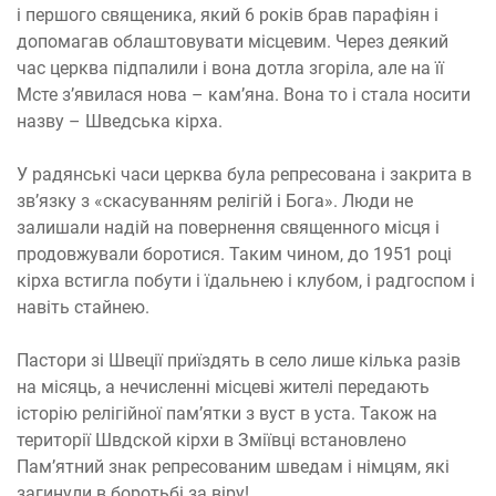
і першого священика, який 6 років брав парафіян і
допомагав облаштовувати місцевим. Через деякий
час церква підпалили і вона дотла згоріла, але на її
Мсте з’явилася нова – кам’яна. Вона то і стала носити
назву – Шведська кірха.
У радянські часи церква була репресована і закрита в
зв’язку з «скасуванням релігій і Бога». Люди не
залишали надій на повернення священного місця і
продовжували боротися. Таким чином, до 1951 році
кірха встигла побути і їдальнею і клубом, і радгоспом і
навіть стайнею.
Пастори зі Швеції приїздять в село лише кілька разів
на місяць, а нечисленні місцеві жителі передають
історію релігійної пам’ятки з вуст в уста. Також на
території Швдской кірхи в Зміївці встановлено
Пам’ятний знак репресованим шведам і німцям, які
загинули в боротьбі за віру!