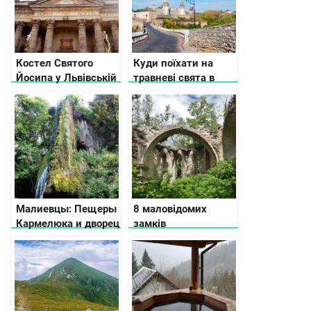
Костел Святого
Куди поїхати на
Йосипа у Львівській
травневі свята в
області
Україні
Малиевцы: Пещеры
8 маловідомих
Кармелюка и дворец
замків
Орловских
Тернопільської
області