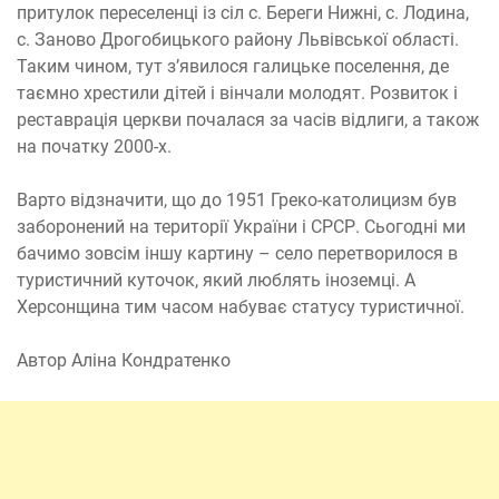
притулок переселенці із сіл с. Береги Нижні, с. Лодина,
с. Заново Дрогобицького району Львівської області.
Таким чином, тут з’явилося галицьке поселення, де
таємно хрестили дітей і вінчали молодят. Розвиток і
реставрація церкви почалася за часів відлиги, а також
на початку 2000-х.
Варто відзначити, що до 1951 Греко-католицизм був
заборонений на території України і СРСР. Сьогодні ми
бачимо зовсім іншу картину – село перетворилося в
туристичний куточок, який люблять іноземці. А
Херсонщина тим часом набуває статусу туристичної.
Автор Аліна Кондратенко