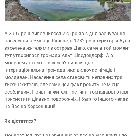
У 2007 році виповнилося 225 років з дня заснування
поселення в Зміївці. Раніше, в 1782 році територія була
заселена жителями з острова Даго, саме в той момент
тут утворилася громада Альт-Шведендорф. А в
минулому столітті в селі з’явилася ціла
інтернаціональна громада, яка включає німців і
молдаван. Населення села становить неповних три
тисячі жителів, але саме цей факт робить це місце
особливим. Привітні жителі, гостинні господарі, готові
прихистити цікавих подорожніх, і багато іншого чекає
на Вас на Херсонщині!
Як дістатися?
Добиратися краще і зручніше за все на маршрутці до