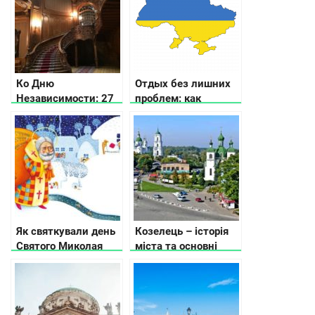
Ко Дню
Отдых без лишних
Независимости: 27
проблем: как
малоизвестных
подготовиться?
жемчужин Украины
Як святкували день
Козелець – історія
Святого Миколая
міста та основні
наші прабабусі та
пам’ятки
прадіди