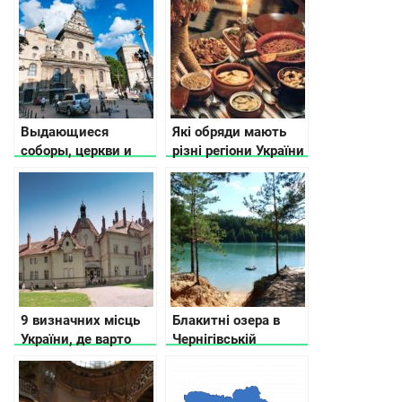
Выдающиеся
Які обряди мають
соборы, церкви и
різні регіони України
храмы во Львове
на Різдво
9 визначних місць
Блакитні озера в
України, де варто
Чернігівській
побувати хоч раз
області