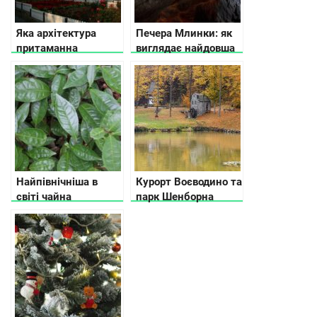
Яка архітектура
Печера Млинки: як
притаманна
виглядає найдовша
Північній Україні
горизонтальна
печера в Україні
Найпівнічніша в
Курорт Воєводино та
світі чайна
парк Шенборна
плантація
показали з висоти
знаходиться в
пташиного польоту
Мукачево
(відео)