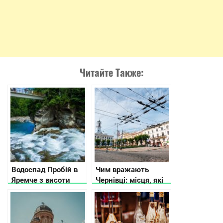
Читайте Также:
Водоспад Пробій в
Чим вражають
Яремче з висоти
Чернівці: місця, які
пташиного польоту
варто побачити
(відео)