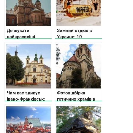
Де шукати
Зимний отдых в
найкрасивіші
Украине: 10
палаци в Україні
вариантов куда
поехать
Чим вас здивує
Фотопідбірка
Івано-Франківськ:
готичних храмів в
місця, які варто
Україні
побачити