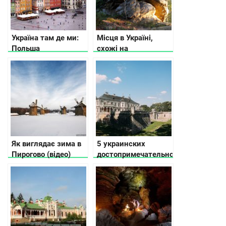
Україна там де ми:
Місця в Україні,
Польша
схожі на
британський
Стоунхендж
Як виглядає зима в
5 украинских
Пирогово (відео)
достопримечательностей,
где снимали
культовые фильмы