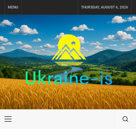
Skip
MENU
THURSDAY, AUGUST 6, 2026
to
content
UKRAINE-IS
ПОДОРОЖI ПО УКРАЇНІ
Primary
Menu