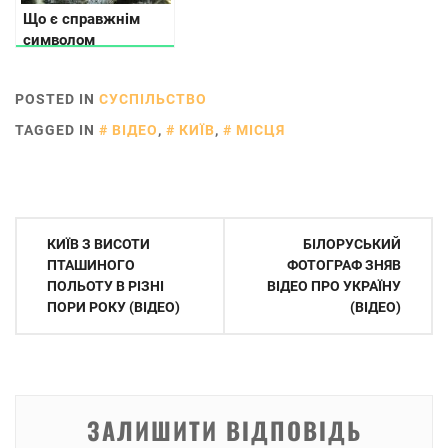
Що є справжнім
символом
новорічно-різдвяних
свят в Україні: дідух
POSTED IN
СУСПІЛЬСТВО
чи ялинка?
TAGGED IN
ВІДЕО
,
КИЇВ
,
МІСЦЯ
Навігація
КИЇВ З ВИСОТИ
БІЛОРУСЬКИЙ
записів
ПТАШИНОГО
ФОТОГРАФ ЗНЯВ
ПОЛЬОТУ В РІЗНІ
ВІДЕО ПРО УКРАЇНУ
ПОРИ РОКУ (ВІДЕО)
(ВІДЕО)
ЗАЛИШИТИ ВІДПОВІДЬ