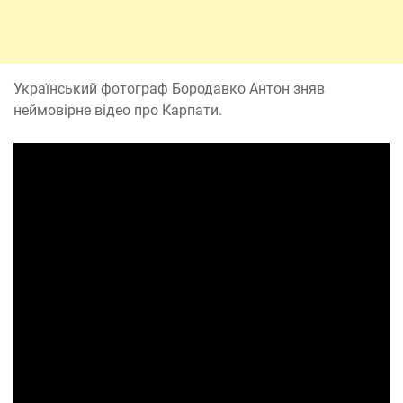
Український фотограф Бородавко Антон зняв
неймовірне відео про Карпати.