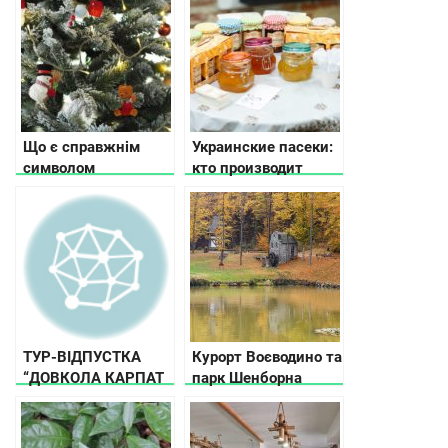
Що є справжнім
Украинские пасеки:
символом
кто производит
новорічно-різдвяних
натуральный мед?
свят в Україні: дідух
чи ялинка?
ТУР-ВІДПУСТКА
Курорт Воєводино та
“ДОВКОЛА КАРПАТ
парк Шенборна
ЗА 7 ДНІВ”
показали з висоти
пташиного польоту
(відео)