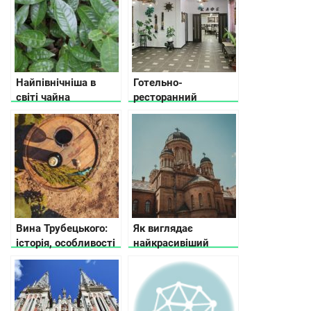
Найпівнічніша в
Готельно-
світі чайна
ресторанний
плантація
комплекс «Вітрила
знаходиться в
Маклая» в Батурині
Мукачево
Вина Трубецького:
Як виглядає
історія, особливості
найкрасивіший
та таємниці
університет України
взимку (відео)