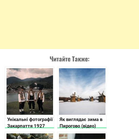
Читайте Также:
Унікальні фотографії
Як виглядає зима в
Закарпаття 1927
Пирогово (відео)
року