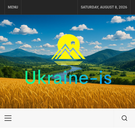
Skip
MENU
SATURDAY, AUGUST 8, 2026
to
content
UKRAINE-IS
ПОДОРОЖI ПО УКРАЇНІ
Primary
Menu