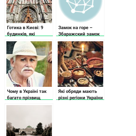
Готика в Києві: 9
Замок на горе –
будинків, які
Збаражский замок
дивують своєю
красою
Чому в Україні так
Які обряди мають
багато прізвищ
різні регіони України
закінчується на
на Різдво
“енко”