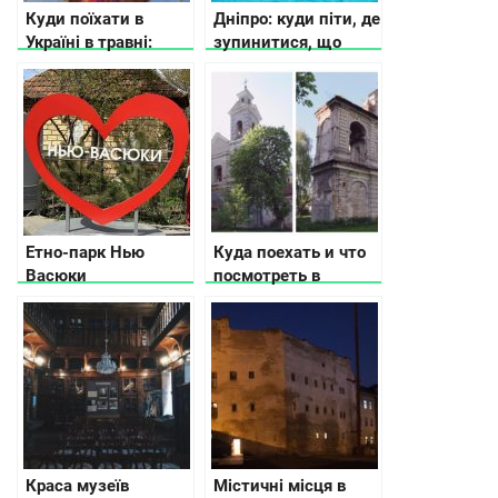
Куди поїхати в
Дніпро: куди піти, де
Україні в травні:
зупинитися, що
афіша подій
подивитися
Етно-парк Нью
Куда поехать и что
Васюки
посмотреть в
Волынской области
Краса музеїв
Містичні місця в