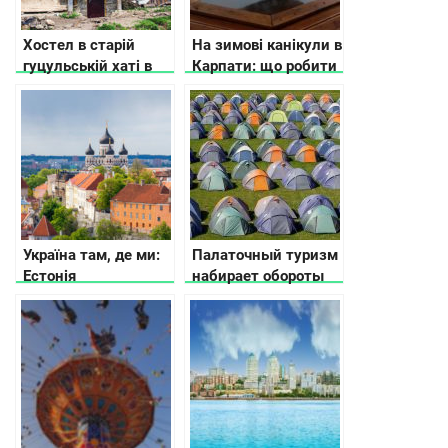
Хостел в старій
На зимові канікули в
гуцульській хаті в
Карпати: що робити
Карпатах
Україна там, де ми:
Палаточный туризм
Естонія
набирает обороты