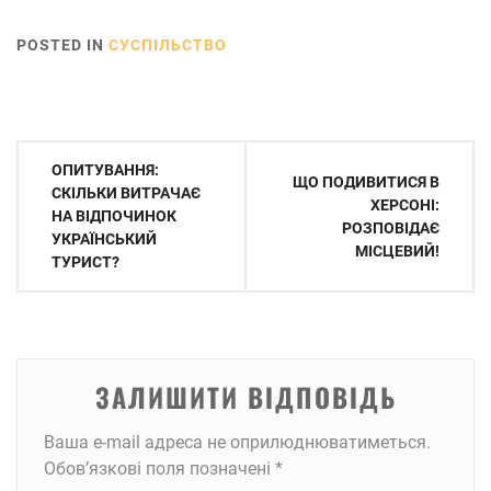
факти про них
POSTED IN
СУСПІЛЬСТВО
Навігація
ОПИТУВАННЯ:
ЩО ПОДИВИТИСЯ В
записів
СКІЛЬКИ ВИТРАЧАЄ
ХЕРСОНІ:
НА ВІДПОЧИНОК
РОЗПОВІДАЄ
УКРАЇНСЬКИЙ
МІСЦЕВИЙ!
ТУРИСТ?
ЗАЛИШИТИ ВІДПОВІДЬ
Ваша e-mail адреса не оприлюднюватиметься.
Обов’язкові поля позначені
*