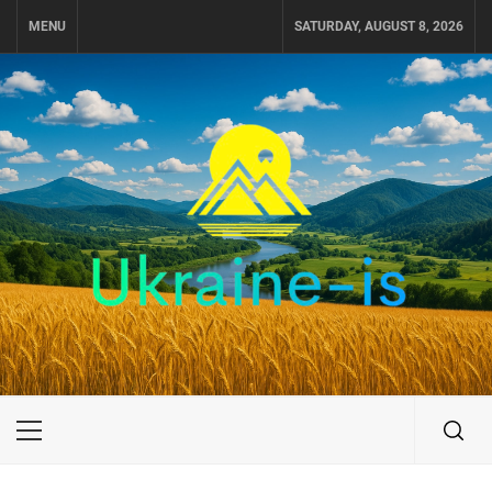
Skip
MENU
SATURDAY, AUGUST 8, 2026
to
content
UKRAINE-IS
ПОДОРОЖI ПО УКРАЇНІ
Primary
Menu