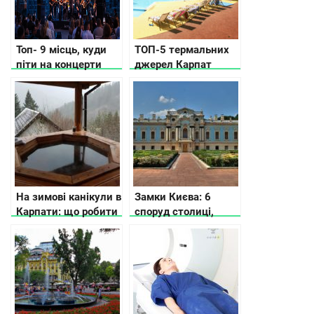
Топ- 9 місць, куди
ТОП-5 термальних
піти на концерти
джерел Карпат
просто неба в Києві
На зимові канікули в
Замки Києва: 6
Карпати: що робити
споруд столиці,
історії яких ви не
знали