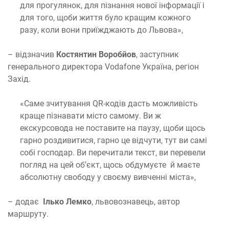
для прогулянок, для пізнання нової інформації і
для того, щоби життя було кращим кожного
разу, коли вони приїжджають до Львова»,
– відзначив
Костянтин Воробйов
, заступник
генерального директора Vodafone Україна, регіон
Захід.
«Саме зчитування QR-кодів дасть можливість
краще пізнавати місто самому. Ви ж
екскурсовода не поставите на паузу, щоби щось
гарно роздивитися, гарно це відчути, тут ви самі
собі господар. Ви перечитали текст, ви перевели
погляд на цей об’єкт, щось обдумуєте й маєте
абсолютну свободу у своєму вивченні міста»,
– додає
Ілько Лемко
, львовознавець, автор
маршруту.