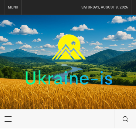
Skip
MENU
SATURDAY, AUGUST 8, 2026
to
content
UKRAINE-IS
ПОДОРОЖI ПО УКРАЇНІ
Primary
Menu