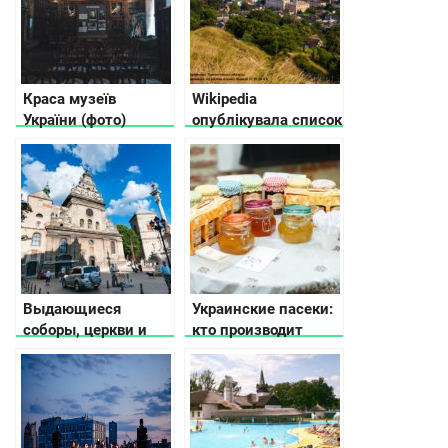
Краса музеїв
Wikipedia
України (фото)
опублікувала список
найкращих світлин
пам’яток України
2017
Выдающиеся
Украинские пасеки:
соборы, церкви и
кто производит
храмы во Львове
натуральный мед?