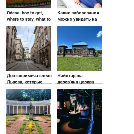
Odesa: hoe to get,
Какие заболевания
where to stay, what to
можно увидеть на
see
КТ?
Достопримечательности
Найстаріша
Львова, которые
дерев’яна церква
обязательно нужно
Кіровоградщини
увидеть