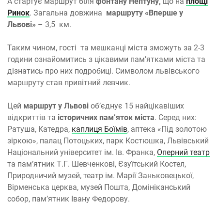
А стартує маршрут біля
фонтану Нептуну,
що на
площі
Ринок
. Загальна довжина
маршруту «Вперше у
Львові»
– 3,5 км.
Таким чином, гості та мешканці міста зможуть за 2-3
години ознайомитись з цікавими пам’ятками міста та
дізнатись про них подробиці. Символом львівського
маршруту став привітний левчик.
Цей
маршрут у Львові
об’єднує 15 найцікавіших
відкриттів та
історичних пам’яток міста
. Серед них:
Ратуша, Катедра,
каплиця Боїмів
, аптека «Під золотою
зіркою», палац Потоцьких, парк Костюшка, Львівський
Національний університет ім. Ів. Франка,
Оперний театр
та пам’ятник Т.Г. Шевченкові, Єзуїтський Костел,
Природничий музей, театр ім. Марії Заньковецької,
Вірменська церква, музей Пошта, Домініканський
собор, пам’ятник Івану Федорову.