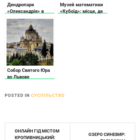
Дендропарк
Музей математики
«Олександрія» в
«Кубоїд»: місце, де
Білій Церкві: історія
числа оживають
та цікаві факти
Собор Святого Юра
во Львове
POSTED IN
СУСПІЛЬСТВО
Навігація
ОНЛАЙН ГІД МІСТОМ
ОЗЕРО СИНЕВИР:
записів
КРОПИВНИЦЬКИЙ: