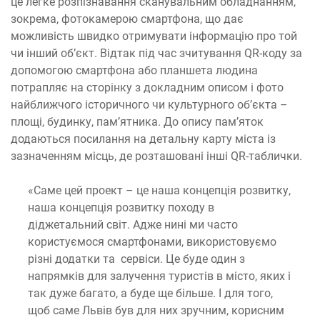
це легке розпізнавання сканувальним обладнанням,
зокрема, фотокамерою смартфона, що дає
можливість швидко отримувати інформацію про той
чи інший об’єкт. Відтак під час зчитування QR-коду за
допомогою смартфона або планшета людина
потрапляє на сторінку з докладним описом і фото
найближчого історичного чи культурного об’єкта –
площі, будинку, пам’ятника. До опису пам’яток
додаються посилання на детальну карту міста із
зазначенням місць, де розташовані інші QR-таблички.
«Саме цей проект – це наша концепція розвитку,
наша концепція розвитку походу в
діджетальний світ. Адже нині ми часто
користуємося смартфонами, використовуємо
різні додатки та сервіси. Це буде один з
напрямків для залучення туристів в місто, яких і
так дуже багато, а буде ще більше. І для того,
щоб саме Львів був для них зручним, корисним