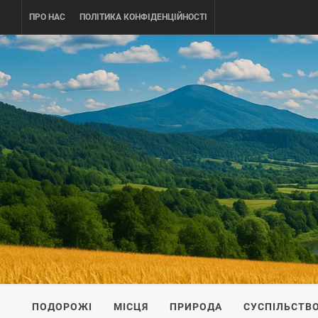
Skip
ПРО НАС
ПОЛІТИКА КОНФІДЕНЦІЙНОСТІ
to
content
UKRAINE-
ПОДОРОЖI ПО УКРАЇНІ
ПОДОРОЖІ
МІСЦЯ
ПРИРОДА
СУСПІЛЬСТВ