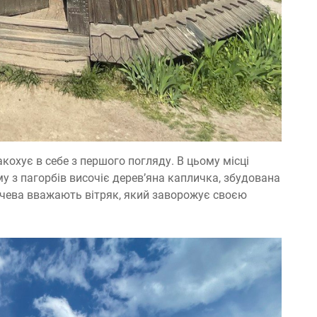
акохує в себе з першого погляду. В цьому місці
у з пагорбів височіє дерев’яна капличка, збудована
чева вважають вітряк, який заворожує своєю