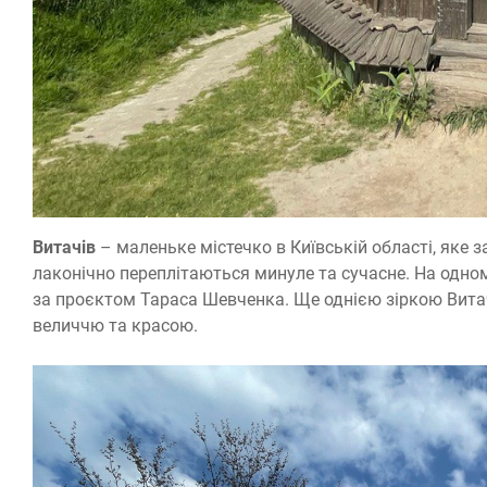
Витачів
– маленьке містечко в Київській області, яке з
лаконічно переплітаються минуле та сучасне. На одном
за проєктом Тараса Шевченка. Ще однією зіркою Вита
величчю та красою.