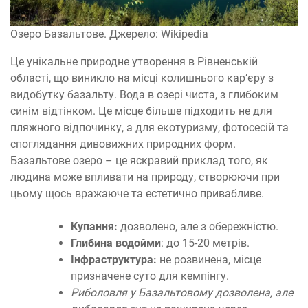
Озеро Базальтове. Джерело: Wikipedia
Це унікальне природне утворення в Рівненській
області, що виникло на місці колишнього кар’єру з
видобутку базальту. Вода в озері чиста, з глибоким
синім відтінком. Це місце більше підходить не для
пляжного відпочинку, а для екотуризму, фотосесій та
споглядання дивовижних природних форм.
Базальтове озеро – це яскравий приклад того, як
людина може впливати на природу, створюючи при
цьому щось вражаюче та естетично привабливе.
Купання:
дозволено, але з обережністю.
Глибина
водойми
: до 15-20 метрів.
Інфраструктура:
не розвинена, місце
призначене суто для кемпінгу.
Риболовля у Базальтовому дозволена, але