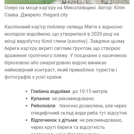
Озеро на місце кар’єру на Миколаївщині. Автор: Юлія
Савва. Джерело: thegard.city
Каоліновий кар’єр поблизу селища Мигія є відносно
молодою водоймою, що утворилася в 2020 році на
місці видобутку білої глини (каоліну). Завдяки цьому
береги кар’єру вкриті світлим ґрунтом, що створює
враження тропічного пляжу. У поєднанні з насиченою
бірюзовою або смарагдовою водою виникає
неймовірний контраст, який приваблює туристів і
фотографів з усієї країни.
Глибина водойми
: до 10-15 метрів.
Купання
: не рекомендовано.
Риболовля
: технічно дозволена, але через
специфічний склад води риба тут відсутня.
Відпочинок з дітьми
: не рекомендовано,
через круті береги та відсутність