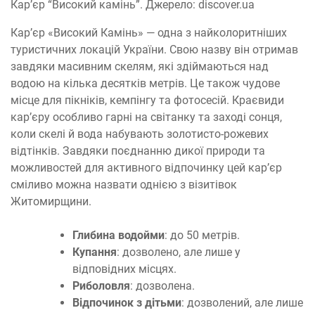
Кар’єр “Високий камінь”. Джерело: discover.ua
Кар’єр «Високий Камінь» — одна з найколоритніших
туристичних локацій України. Свою назву він отримав
завдяки масивним скелям, які здіймаються над
водою на кілька десятків метрів. Це також чудове
місце для пікніків, кемпінгу та фотосесій. Краєвиди
кар’єру особливо гарні на світанку та заході сонця,
коли скелі й вода набувають золотисто-рожевих
відтінків. Завдяки поєднанню дикої природи та
можливостей для активного відпочинку цей кар’єр
сміливо можна назвати однією з візитівок
Житомирщини.
Глибина водойми
: до 50 метрів.
Купання
: дозволено, але лише у
відповідних місцях.
Риболовля
: дозволена.
Відпочинок з дітьми
: дозволений, але лише