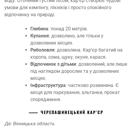
воду. Оточений густим лісом, кар’єр створює чудові
умови для кемпінгу, пікніків і просто спокійного
відпочинку на природі.
Глибина
: понад 20 метрів.
Купання
: дозволено, але тільки у
дозволених місцях.
Риболовля
: дозволена. Кар’єр багатий на
коропа, сома, щуку, окуня, карася.
Відпочинок з дітьми
: дозволений, але лише
під наглядом дорослих та у дозволених
місцях.
Інфраструктура
: частково розвинена. Є
місця для паркування, альтанки, прокат
спорядження.
ЧЕРЕПАШИНЕЦЬКИЙ КАР’ЄР
Де: Вінницька область