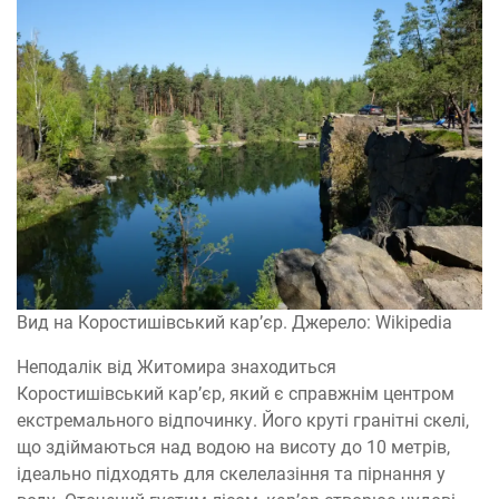
Вид на Коростишівський кар’єр. Джерело: Wikipedia
Неподалік від Житомира знаходиться
Коростишівський кар’єр, який є справжнім центром
екстремального відпочинку. Його круті гранітні скелі,
що здіймаються над водою на висоту до 10 метрів,
ідеально підходять для скелелазіння та пірнання у