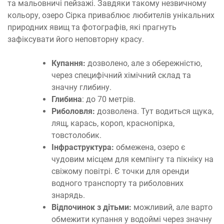
та мальовничі пейзажі. Завдяки такому незвичному
кольору, озеро Сірка приваблює любителів унікальних
природних явищ та фотографів, які прагнуть
зафіксувати його неповторну красу.
Купання:
дозволено, але з обережністю,
через специфічний хімічний склад та
значну глибину.
Глибина
: до 70 метрів.
Риболовля:
дозволена. Тут водиться щука,
лящ, карась, короп, краснопірка,
товстолобик.
Інфраструктура:
обмежена, озеро є
чудовим місцем для кемпінгу та пікніку на
свіжому повітрі. Є точки для оренди
водного транспорту та риболовних
знарядь.
Відпочинок з дітьми:
можливий, але варто
обмежити купання у водоймі через значну