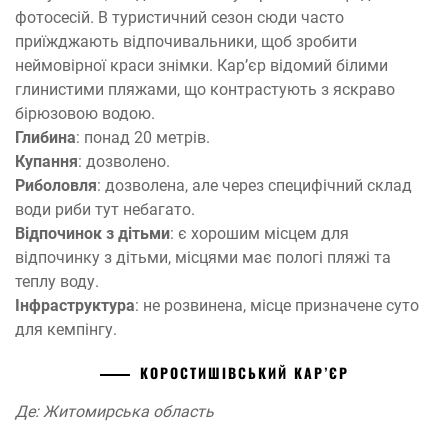
фотосесій. В туристичний сезон сюди часто
приїжджають відпочивальники, щоб зробити
неймовірної краси знімки. Кар’єр відомий білими
глинистими пляжами, що контрастують з яскраво
бірюзовою водою.
Глибина
: понад 20 метрів.
Купання
: дозволено.
Риболовля
: дозволена, але через специфічний склад
води риби тут небагато.
Відпочинок з дітьми
: є хорошим місцем для
відпочинку з дітьми, місцями має пологі пляжі та
теплу воду.
Інфраструктура
: не розвинена, місце призначене суто
для кемпінгу.
КОРОСТИШІВСЬКИЙ КАР’ЄР
Де: Житомирська область