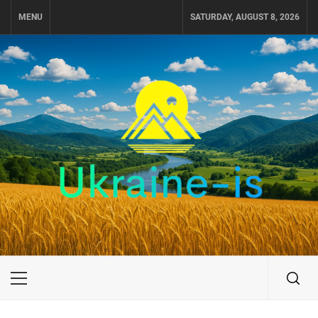
Skip
MENU
SATURDAY, AUGUST 8, 2026
to
content
UKRAINE-IS
ПОДОРОЖI ПО УКРАЇНІ
Primary
Menu