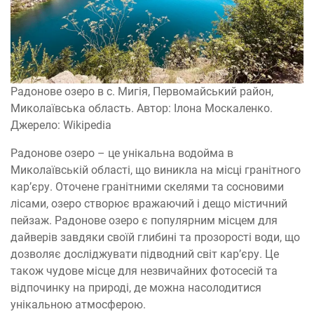
Радонове озеро в с. Мигія, Первомайський район,
Миколаївська область. Автор: Ілона Москаленко.
Джерело: Wikipedia
Радонове озеро – це унікальна водойма в
Миколаївській області, що виникла на місці гранітного
кар’єру. Оточене гранітними скелями та сосновими
лісами, озеро створює вражаючий і дещо містичний
пейзаж. Радонове озеро є популярним місцем для
дайверів завдяки своїй глибині та прозорості води, що
дозволяє досліджувати підводний світ кар’єру. Це
також чудове місце для незвичайних фотосесій та
відпочинку на природі, де можна насолодитися
унікальною атмосферою.