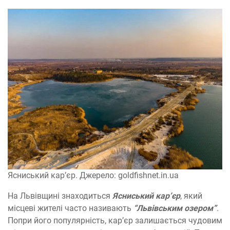
Ясниський кар’єр. Джерело: goldfishnet.in.ua
На Львівщині знаходиться
Ясниський кар’єр
, який
місцеві жителі часто називають
“Львівським озером”
.
Попри його популярність, кар’єр залишається чудовим