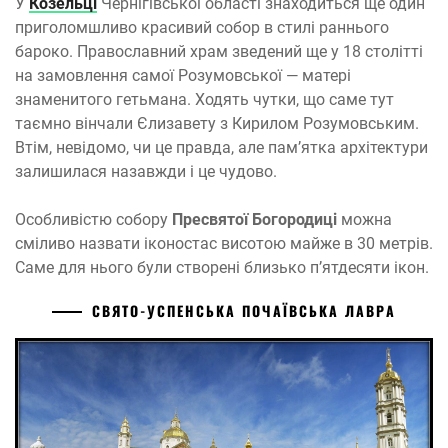
У
Козельці
Чернігівської області знаходиться ще один
приголомшливо красивий собор в стилі раннього
бароко. Православний храм зведений ще у 18 столітті
на замовлення самої Розумовської — матері
знаменитого гетьмана. Ходять чутки, що саме тут
таємно вінчали Єлизавету з Кирилом Розумовським.
Втім, невідомо, чи це правда, але пам’ятка архітектури
залишилася назавжди і це чудово.
Особливістю собору
Пресвятої Богородиці
можна
сміливо назвати іконостас висотою майже в 30 метрів.
Саме для нього були створені близько п’ятдесяти ікон.
СВЯТО-УСПЕНСЬКА ПОЧАЇВСЬКА ЛАВРА