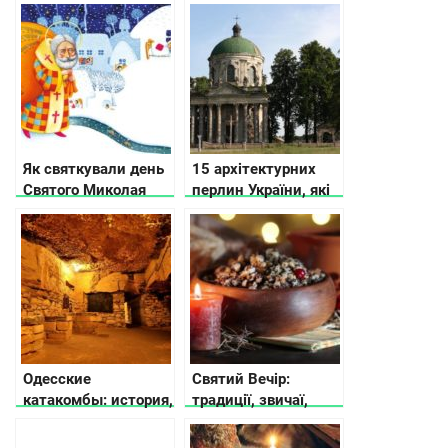
ліс” з бабою Ягою та
різних містах
звірами
України
Як святкували день
15 архітектурних
Святого Миколая
перлин України, які
наші прабабусі та
ще можна
прадіди
врятувати (фото)
Одесские
Святий Вечір:
катакомбы: история,
традиції, звичаї,
тайны и легенды
прикмети