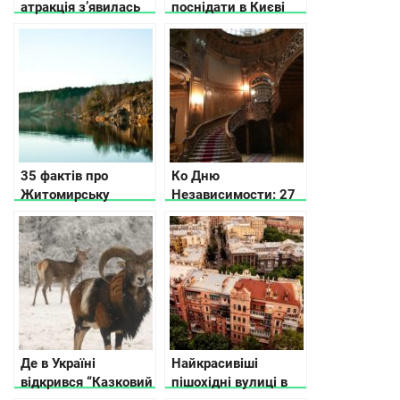
атракція з’явилась
поснідати в Києві
на Закарпатті –
пам’ятник
імператриці Сісі
35 фактів про
Ко Дню
Житомирську
Независимости: 27
область
малоизвестных
жемчужин Украины
Де в Україні
Найкрасивіші
відкрився “Казковий
пішохідні вулиці в