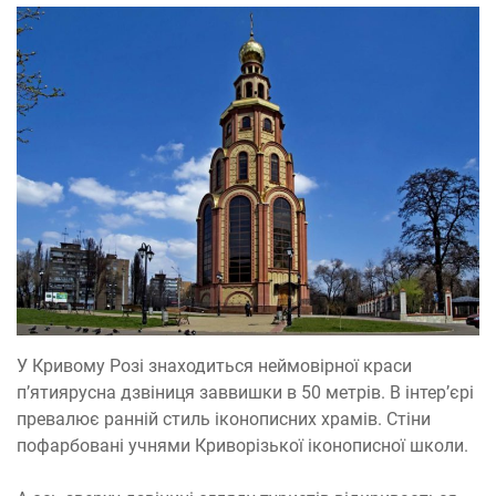
У Кривому Розі знаходиться неймовірної краси
п’ятиярусна дзвіниця заввишки в 50 метрів. В інтер’єрі
превалює ранній стиль іконописних храмів. Стіни
пофарбовані учнями Криворізької іконописної школи.