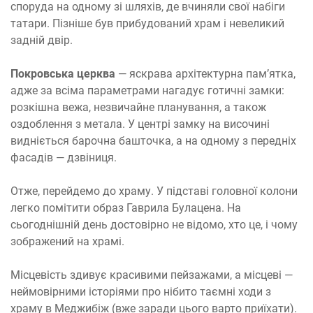
споруда на одному зі шляхів, де вчиняли свої набіги
татари. Пізніше був прибудований храм і невеликий
задній двір.
Покровська церква
— яскрава архітектурна пам’ятка,
адже за всіма параметрами нагадує готичні замки:
розкішна вежа, незвичайне планування, а також
оздоблення з метала. У центрі замку на височині
видніється барочна башточка, а на одному з передніх
фасадів — дзвіниця.
Отже, перейдемо до храму. У підставі головної колони
легко помітити образ Гаврила Булацена. На
сьогоднішній день достовірно не відомо, хто це, і чому
зображений на храмі.
Місцевість здивує красивими пейзажами, а місцеві —
неймовірними історіями про нібито таємні ходи з
храму в Меджибіж (вже заради цього варто приїхати).