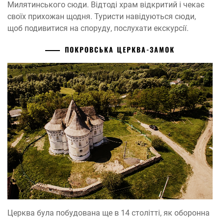
Милятинського сюди. Відтоді храм відкритий і чекає
своїх прихожан щодня. Туристи навідуються сюди,
щоб подивитися на споруду, послухати екскурсії.
ПОКРОВСЬКА ЦЕРКВА-ЗАМОК
Церква була побудована ще в 14 столітті, як оборонна