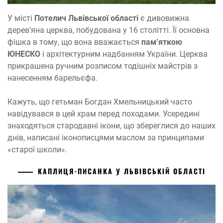
У місті
Потелич Львівської області
є дивовижна
дерев’яна церква, побудована у 16 столітті. Її основна
фішка в тому, що вона вважається
пам’яткою
ЮНЕСКО
і архітектурним надбанням України. Церква
прикрашена ручним розписом тодішніх майстрів з
нанесенням барельєфа.
Кажуть, що гетьман Богдан Хмельницький часто
навідувався в цей храм перед походами. Усередині
знаходяться стародавні ікони, що збереглися до наших
днів, написані іконописцями маслом за принципами
«старої школи».
КАПЛИЦЯ-ПИСАНКА У ЛЬВІВСЬКІЙ ОБЛАСТІ