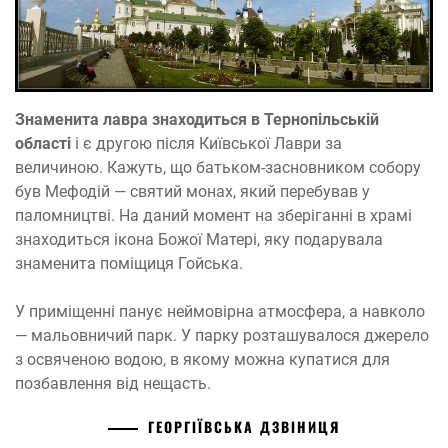
Знаменита лавра знаходиться в Тернопільській
області
і є другою після Київської Лаври за
величиною. Кажуть, що батьком-засновником собору
був Мефодій — святий монах, який перебував у
паломництві. На даний момент на зберіганні в храмі
знаходиться ікона Божої Матері, яку подарувала
знаменита поміщиця Гойська.
У приміщенні панує неймовірна атмосфера, а навколо
— мальовничий парк. У парку розташувалося джерело
з освяченою водою, в якому можна купатися для
позбавлення від нещасть.
ГЕОРГІЇВСЬКА ДЗВІНИЦЯ