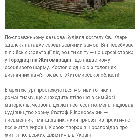
По-справжньому казкова будівля костелу Св. Клари
здалеку нагадує середньовічний замок. Він перебуває
в якійсь екзальтації від решти світу — на березі ставка
у
Городівці на Житомирщині
, що надає йому
особливого шарму. Костел є однією з головних
визначних пам’яток всієї Житомирської області!
В архітектурі простежуються мотиви готики і
романтизму, що знаходить втілення в симбіозі
матеріалів: червона цегла і неотесані камені. Ініціював
будівництво храму Євстафій Івановський —
письменник і мандрівник, який присвятив практично
все життя Україні. У своїх творах він розповідав про
життя польських шляхтичів в Україні.