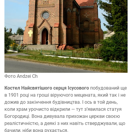
Фото Andzei Ch
Костел Найсвятішого серця Ісусового
побудований ще
в 1901 році на гроші віруючого мецената, який так і не
дожив до закінчення будівництва. І ось в той день,
коли храм урочисто відкрили — тут з’явилася статуя
Богородиці. Вона дивувала прихожан церкви своєю
реалістичністю, а деякі з них навіть стверджували, що
бачили, ніби вона рухається.