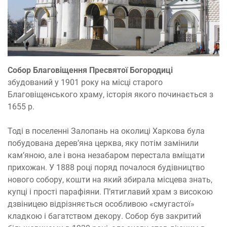
Собор Благовіщення Пресвятої Богородиці
збудований у 1901 року на місці старого
Благовіщенського храму, історія якого починається з
1655 р.
Тоді в поселенні Залопань на околиці Харкова була
побудована дерев’яна церква, яку потім замінили
кам’яною, але і вона незабаром перестала вміщати
прихожан. У 1888 році поряд почалося будівництво
нового собору, кошти на який збирала місцева знать,
купці і прості парафіяни. П’ятиглавий храм з високою
дзвіницею відрізняється особливою «смугастої»
кладкою і багатством декору. Собор був закритий