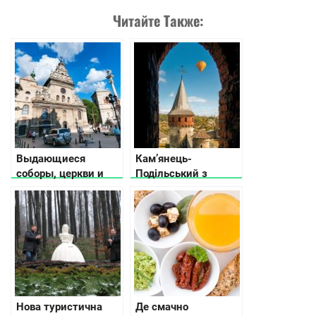
Читайте Также:
Выдающиеся
Кам’янець-
соборы, церкви и
Подільський з
храмы во Львове
висоти: все, що
потрібно побачити
(відео)
Нова туристична
Де смачно