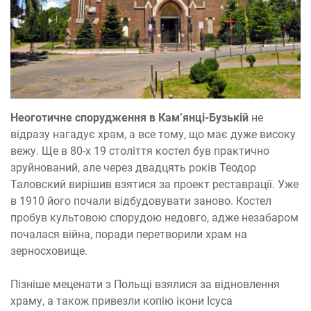
Неоготичне спорудження в Кам’янці-Бузькій
не
відразу нагадує храм, а все тому, що має дуже високу
вежу. Ще в 80-х 19 століття костел був практично
зруйнований, але через двадцять років Теодор
Таловский вирішив взятися за проект реставрації. Уже
в 1910 його почали відбудовувати заново. Костел
пробув культовою спорудою недовго, адже незабаром
почалася війна, поради перетворили храм на
зерносховище.
Пізніше меценати з Польщі взялися за відновлення
храму, а також привезли копію ікони Ісуса