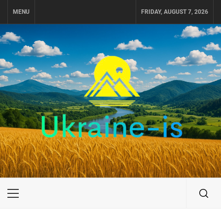
Skip
MENU
FRIDAY, AUGUST 7, 2026
to
content
UKRAINE-IS
ПОДОРОЖI ПО УКРАЇНІ
Primary
Menu