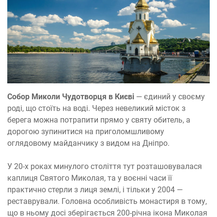
Собор Миколи Чудотворця в Києві
— єдиний у своєму
роді, що стоїть на воді. Через невеликий місток з
берега можна потрапити прямо у святу обитель, а
дорогою зупинитися на приголомшливому
оглядовому майданчику з видом на Дніпро.
У 20-х роках минулого століття тут розташовувалася
каплиця Святого Миколая, та у воєнні часи її
практично стерли з лиця землі, і тільки у 2004 —
реставрували. Головна особливість монастиря в тому,
що в ньому досі зберігається 200-річна ікона Миколая