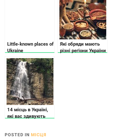
Little-known places of
Які обряди мають
Ukraine
різні регіони України
на Різдво
14 місць в Україні,
які вас здивують
POSTED IN
МІСЦЯ