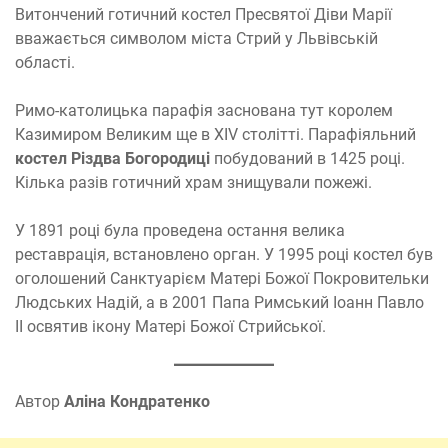
Витончений готичний костел Пресвятої Діви Марії
вважається символом міста Стрий у Львівській
області.
Римо-католицька парафія заснована тут королем
Казимиром Великим ще в XIV столітті. Парафіяльний
костел Різдва Богородиці
побудований в 1425 році.
Кілька разів готичний храм знищували пожежі.
У 1891 році була проведена остання велика
реставрація, встановлено орган. У 1995 році костел був
оголошений Санктуарієм Матері Божої Покровительки
Людських Надій, а в 2001 Папа Римський Іоанн Павло
II освятив ікону Матері Божої Стрийської.
Автор
Аліна Кондратенко