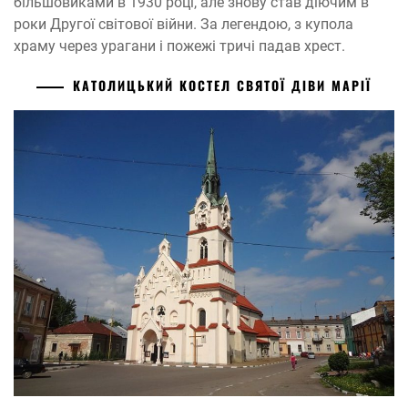
більшовиками в 1930 році, але знову став діючим в
роки Другої світової війни. За легендою, з купола
храму через урагани і пожежі тричі падав хрест.
КАТОЛИЦЬКИЙ КОСТЕЛ СВЯТОЇ ДІВИ МАРІЇ