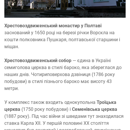
Хрестовоздвиженський монастир у Полтаві
заснований у 1650 році на березі річки Ворскла на
кошти полковника Пушкаря, полтавської старшини і
міщан.
Хрестовоздвиженський собор
— єдина в Україні
семиголова церква в стилі бароко, яка збереглася до
наших днів. Чотириповерхова дзвіниця (1786 року
побудови) в стилі пізнього бароко має висоту 43
метри.
У комплекс також входить однокупольна
Троїцька
церква
(1750 року побудови) і
Семенівська церква
(1887 року). Під час війни зі шведами тут знаходилася
ставка Карла XII. У першій половині XX століття