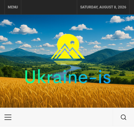
Skip
MENU
SATURDAY, AUGUST 8, 2026
to
content
UKRAINE-IS
ПОДОРОЖI ПО УКРАЇНІ
Primary
Menu