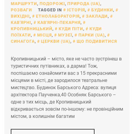
МАРШРУТИ
,
ПОДОРОЖІ
,
ПРИРОДА (UA)
,
РОЗВАГИ
TAGGED IN
ІСТОРІЯ
,
БУДИНКИ
,
ВИХІДНІ
,
ЕТНОЛАБОРАТОРІЯ
,
ЗАКЛАДИ
,
КАВ'ЯРНІ
,
КАВ'ЯРНІ-ПЕКАРНЯ
,
КРОПИВНИЦЬКИЙ
,
КУДИ ПІТИ
,
КУДИ
ПОЇХАТИ
,
МІСЦЯ
,
МУЗЕЇ
,
ПАРКИ (UA)
,
СИНАГОГА
,
ЦЕРКВИ (UA)
,
ЩО ПОДИВИТИСЯ
Кропивницький – місто, яке не часто зустрінеш в
туристичних путівниках, а дарма! Тож,
поспішаємо ознайомити вас з 15 прекрасними
місцями в місті, де зародилося театральне
мистецтво. Будинок Барського Адреса: вулиця
архітектора Паученка,40 Особняк Барського –
одне з тих місць, де Кропивницький
відкривається зовсім по-іншому: не провінційним
містом, а колишнім багатим