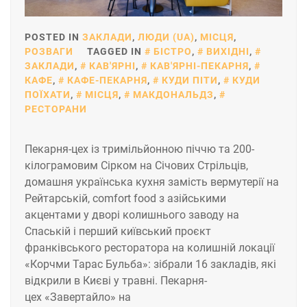
POSTED IN
ЗАКЛАДИ
,
ЛЮДИ (UA)
,
МІСЦЯ
,
РОЗВАГИ
TAGGED IN
БІСТРО
,
ВИХІДНІ
,
ЗАКЛАДИ
,
КАВ'ЯРНІ
,
КАВ'ЯРНІ-ПЕКАРНЯ
,
КАФЕ
,
КАФЕ-ПЕКАРНЯ
,
КУДИ ПІТИ
,
КУДИ
ПОЇХАТИ
,
МІСЦЯ
,
МАКДОНАЛЬДЗ
,
РЕСТОРАНИ
Пекарня-цех із тримільйонною піччю та 200-
кілограмовим Сірком на Січових Стрільців,
домашня українська кухня замість вермутерії на
Рейтарській, comfort food з азійськими
акцентами у дворі колишнього заводу на
Спаській і перший київський проєкт
франківського ресторатора на колишній локації
«Корчми Тарас Бульба»: зібрали 16 закладів, які
відкрили в Києві у травні. Пекарня-
цех «Завертайло» на