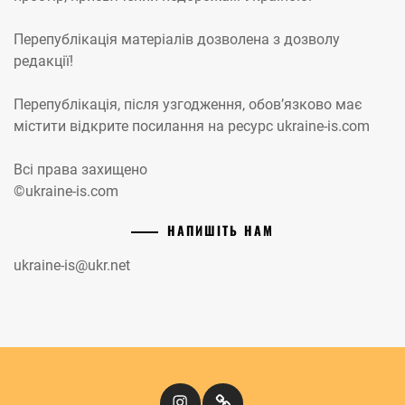
Перепублікація матеріалів дозволена з дозволу
редакції!
Перепублікація, після узгодження, обов’язково має
містити відкрите посилання на ресурс ukraine-is.com
Всі права захищено
©ukraine-is.com
НАПИШІТЬ НАМ
ukraine-is@ukr.net
Instagram
Кіномандри