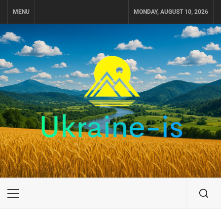
Skip
MENU
MONDAY, AUGUST 10, 2026
to
content
UKRAINE-IS
ПОДОРОЖI ПО УКРАЇНІ
Primary
Menu