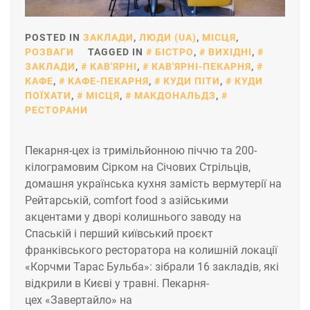
POSTED IN
ЗАКЛАДИ
,
ЛЮДИ (UA)
,
МІСЦЯ
,
РОЗВАГИ
TAGGED IN
БІСТРО
,
ВИХІДНІ
,
ЗАКЛАДИ
,
КАВ'ЯРНІ
,
КАВ'ЯРНІ-ПЕКАРНЯ
,
КАФЕ
,
КАФЕ-ПЕКАРНЯ
,
КУДИ ПІТИ
,
КУДИ
ПОЇХАТИ
,
МІСЦЯ
,
МАКДОНАЛЬДЗ
,
РЕСТОРАНИ
Пекарня-цех із тримільйонною піччю та 200-
кілограмовим Сірком на Січових Стрільців,
домашня українська кухня замість вермутерії на
Рейтарській, comfort food з азійськими
акцентами у дворі колишнього заводу на
Спаській і перший київський проєкт
франківського ресторатора на колишній локації
«Корчми Тарас Бульба»: зібрали 16 закладів, які
відкрили в Києві у травні. Пекарня-
цех «Завертайло» на