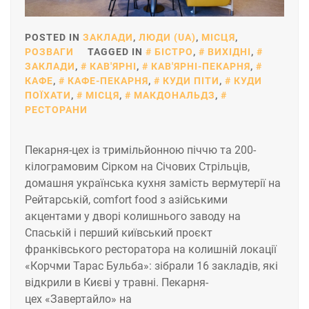
POSTED IN
ЗАКЛАДИ
,
ЛЮДИ (UA)
,
МІСЦЯ
,
РОЗВАГИ
TAGGED IN
БІСТРО
,
ВИХІДНІ
,
ЗАКЛАДИ
,
КАВ'ЯРНІ
,
КАВ'ЯРНІ-ПЕКАРНЯ
,
КАФЕ
,
КАФЕ-ПЕКАРНЯ
,
КУДИ ПІТИ
,
КУДИ
ПОЇХАТИ
,
МІСЦЯ
,
МАКДОНАЛЬДЗ
,
РЕСТОРАНИ
Пекарня-цех із тримільйонною піччю та 200-
кілограмовим Сірком на Січових Стрільців,
домашня українська кухня замість вермутерії на
Рейтарській, comfort food з азійськими
акцентами у дворі колишнього заводу на
Спаській і перший київський проєкт
франківського ресторатора на колишній локації
«Корчми Тарас Бульба»: зібрали 16 закладів, які
відкрили в Києві у травні. Пекарня-
цех «Завертайло» на