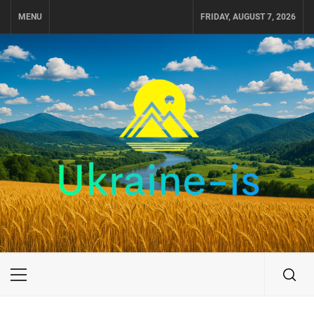
Skip
MENU
FRIDAY, AUGUST 7, 2026
to
content
UKRAINE-IS
ПОДОРОЖI ПО УКРАЇНІ
Primary
Menu