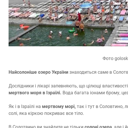
Фото golosk
Найсолоніше озеро України
знаходиться саме в Солот
Дослідники і лікарі запевняють, що цілющі властивост
мертвого моря в Ізраїлі.
Вода багата іонами брому, цезі
Як і в Ізраїлі на
мертвому морі,
так і тут в Соловтино,
солі, яка кіркою покриває все тіло.
В Солотвино ви знайдете не тільки
солоні озера
, але і