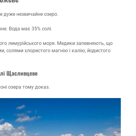
е дуже незвичайне озеро.
оне. Вода має 35% солі.
го лемурійського моря. Медики запевняють, що
и, солями хлористого магнію і калію, йодистого
елі Щасливцеве
оні озера тому доказ.