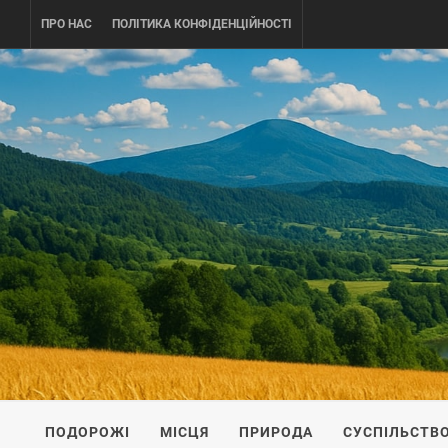
Skip
ПРО НАС
ПОЛІТИКА КОНФІДЕНЦІЙНОСТІ
to
content
UKRAINE-
ПОДОРОЖI ПО УКРАЇНІ
ПОДОРОЖІ
МІСЦЯ
ПРИРОДА
СУСПІЛЬСТВ