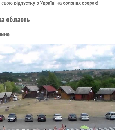
ти свою
відпустку в Україні
на
солоних озерах
!
ка область
вино