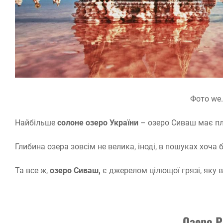
Фото we.
Найбільше
солоне озеро України
– озеро Сиваш має пл
Глибина озера зовсім не велика, іноді, в пошуках хоча
Та все ж,
озеро Сиваш,
є джерелом цілющої грязі, яку в
Озеро 