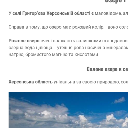
У
селі Григор’єва Херсонській області є
маловідоме, ал
Справа в тому, що озеро має рожевий колір, і воно сол
Рожеве озеро
вчені вважають залишками стародавньо
озерна вода цілюща. Тутешня ропа насичена мінералам
натрію, бромистого магнію та кислотами
Солоне озеро в с
Херсонська область
унікальна за своєю природою, сол