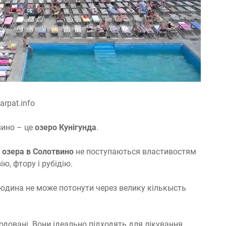
arpat.info
вино – це
озеро Кунігунда
.
і
озера в Солотвино
не поступаються властивостям
ю, фтору і рубідію.
 людина не може потонути через велику кількысть
 йодовані. Вони ідеально підходять для лікування