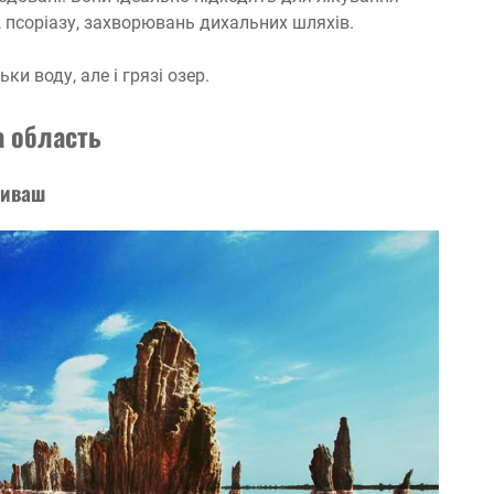
, псоріазу, захворювань дихальних шляхів.
и воду, але і грязі озер.
а область
Сиваш