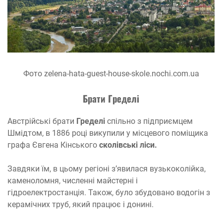
Фото zelena-hata-guest-house-skole.nochi.com.ua
Брат
и
Гредел
і
Австрійські брати
Гределі
спільно з підприємцем
Шмідтом, в 1886 році викупили у місцевого поміщика
графа Євгена Кінського
сколівські ліси.
Завдяки їм, в цьому регіоні з’явилася вузькоколійка,
каменоломня, численні майстерні і
гідроелектростанція. Також, було збудовано водогін з
керамічних труб, який працює і донині.