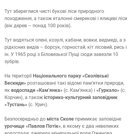
Тут збереглися чисті букові ліси природного
походження, а також еталонні смерекові і ялицеві ліси
(вік дерев – понад 100 років).
Тут водяться олені, козулі, кабани, вовки, ведмеді, а з
рідкісних видів – борсук, горностай, кіт лісовий, рись і
ін. У 1965 році з Біловезької Пущі сюди завезли 10
зубрів.
На території
Національного парку «Сколівські
Бескиди»
розташовані такі відомі пам’ятки природи,
як
водоспади «Кам’янка»
(с. Кам’янка) і
«Гуркало»
(с.
Корчин), а також
історико-культурний заповідник
«Тустань»
(с. Урич).
Безпосередньо до
міста Сколе
примикає заповідне
урочище «Павлов Потік»
, в якому є два невеликих
водоспади, джерела мінеральної води Ожинова