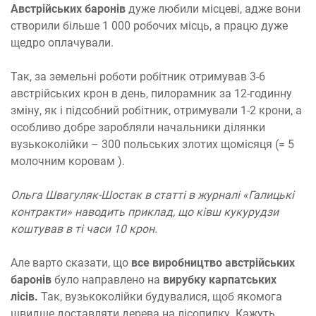
Австрійських баронів
дуже любили місцеві, адже вони
створили більше 1 000 робочих місць, а працю дуже
щедро оплачували.
Так, за земельні роботи робітник отримував 3-6
австрійських крон в день, пилорамник за 12-годинну
зміну, як і підсобний робітник, отримували 1-2 крони, а
особливо добре заробляли начальники ділянки
вузькоколійки – 300 польських злотих щомісяця (= 5
молочним коровам ).
Ольга Швагуляк-Шостак в статті в журналі «Галицькі
контракти» наводить приклад, що ківш кукурудзи
коштував в ті часи 10 крон.
Але варто сказати, що
все виробництво австрійських
баронів
було направлено на
вирубку карпатських
лісів.
Так, вузькоколійки будувалися, щоб якомога
швидше доставляти дерева на лісопилку. Кажуть,