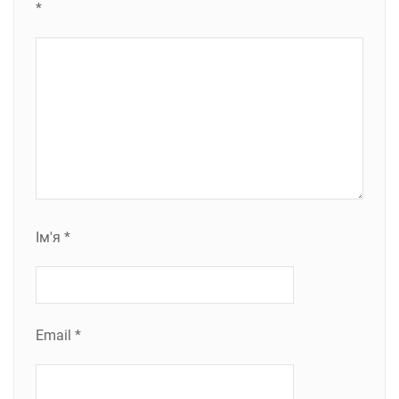
*
Ім'я
*
Email
*