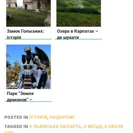
Замок Гольських:
Озера в Карпатах –
історія
де шукати
Чортковського
справжню гірську
замку
красу
Парк “Земля
драконов” –
настоящий рай для
семейного отдыха
POSTED IN
ІСТОРІЯ
,
ПОДОРОЖІ
TAGGED IN
ЛЬВІВСЬКА ОБЛАСТЬ
,
МІСЦЯ
,
СКОЛЕ
(UA)