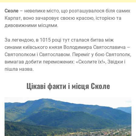
Сколе
– невелике місто, що розташувалося біля самих
Карпат, воно зачаровує своєю красою, історією та
дивовижними місцями.
За легендою, в 1015 році тут сталася битва між
синами київського князя Володимира Святославича –
Святополком і Святославом. Переміг у бою Святополк,
вимагав добити переможених: «Сколите їх!», Звідки і
пішла назва.
Цікаві факти і місця Сколе