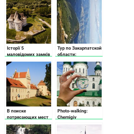
Історії 5
Тур по Закарпатской
маловідомих замків
области:
Хмельницької
достопримечательности,
області
туристические и
малоизвестные
места
В поиске
Photo-walking:
потрясающих мест
Chernigiv
Львовской области
– замки, дворцы и