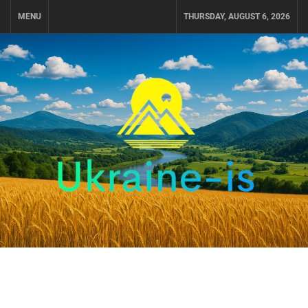
Skip
MENU
THURSDAY, AUGUST 6, 2026
to
content
UKRAINE-IS
ПОДОРОЖI ПО УКРАЇНІ