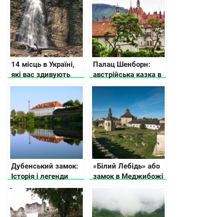
усадьбы
14 місць в Україні,
Палац Шенборн:
які вас здивують
австрійська казка в
Україні
Дубенський замок:
«Білий Лебідь» або
Історія і легенди
замок в Меджибожі