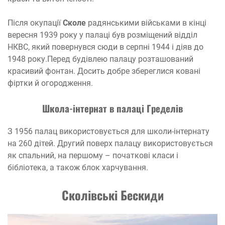
Після окупації
Сколе
радянськими військами в кінці
вересня 1939 року у палаці був розміщений відділ
НКВС, який повернувся сюди в серпні 1944 і діяв до
1948 року.Перед будівлею палацу розташований
красивий фонтан. Досить добре збереглися ковані
фіртки й огородження.
Школа-
і
нтернат в
палаці
Гредел
ів
З 1956 палац використовується для школи-інтернату
на 260 дітей. Другий поверх палацу використовується
як спальний, на першому – початкові класи і
бібліотека, а також блок харчування.
Сколівські Бескиди