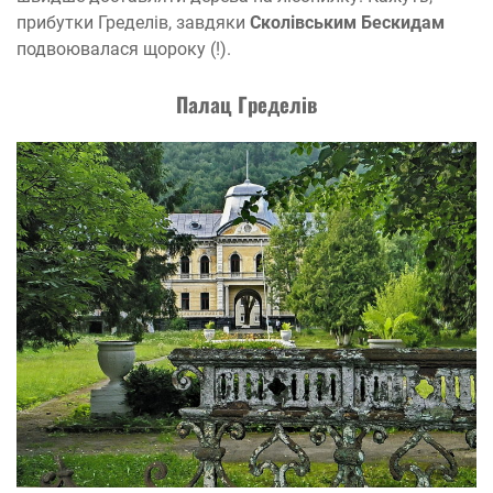
прибутки Гределів, завдяки
Сколівським Бескидам
подвоювалася щороку (!).
Пала
ц Гредел
ів