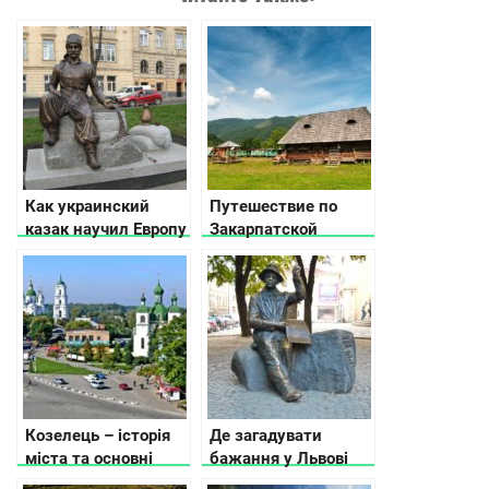
Как украинский
Путешествие по
казак научил Европу
Закарпатской
пить кофе
области: часть 2
Козелець – історія
Де загадувати
міста та основні
бажання у Львові
пам’ятки