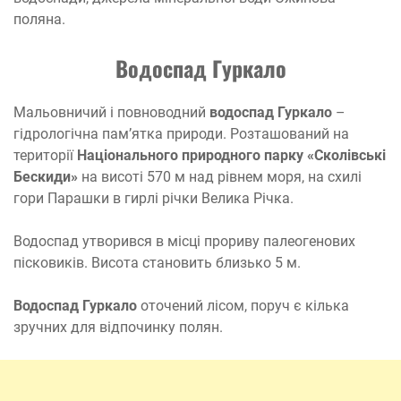
поляна.
Водоспад Гуркало
Мальовничий і повноводний
водоспад Гуркало
–
гідрологічна пам’ятка природи. Розташований на
території
Національного природного парку «Сколівські
Бескиди»
на висоті 570 м над рівнем моря, на схилі
гори Парашки в гирлі річки Велика Річка.
Водоспад утворився в місці прориву палеогенових
пісковиків. Висота становить близько 5 м.
Водоспад Гуркало
оточений лісом, поруч є кілька
зручних для відпочинку полян.