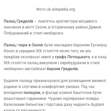
Фото uk.wikipedia.org
Палац Гределів
– пам’ятка архітектури місцевого
значення в місті Сколе, в історичному районі Демня.
Побудований в стилі необароко.
Палац
і
парк в Сколе
були закладені бароном Еугеніуш
Кінскі в середині XIX століття після того, як він
придбав сколівські землі у
графа Потоцького
, а в кінці
XIX століття палац викупили і перебудували в стилі
необароко австрійські
барони Гределів.
Будівля палацу призначалася для розміщення великої
родини зі слугами в комфортних умовах. Під час
володіння
палацом,
в фасаді кожної башточки були
влаштовані годинники. Чудово підперезані псевдо-
балконами бельетаж і підстава даху надають будівлі
краси та витонченості.